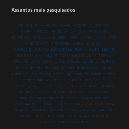
Assuntos mais pesquisados
8 DE JANEIRO
ACADEMIA
AFFAIR
ALEXANDRE DE MORAES
ANISTIA
ANÁPOLIS
APARECIDA
BARROSO
BOLSONARO
BOMBEIROS
BRASIL
CHARLIE KIRK
CLIMA
COMIDA
COP30
CPMI
CRISE
CÂMARA
DIPLOMACIA
DIREITA
ECONOMIA
EDUARDO BOLSONARO
ELEIÇÕES 2026
ELISA DA SAÚDE
ESPORTE
ESQUERDA
EUA
FAIXA DE GAZA
FAMOSOS
FELCA
FESTIVAL
FRAUDES
GOIAS
GOIÁS
GOIÁS
GOIÂNIA
GOVERNO
GUERRA
HAMAS
HOMEM
HUGO MOTTA
INSS
INVESTIGAÇÃO
ISRAEL
LIBERDADE DE EXPRESSÃO
LOOK
LULA
MADURO
MILEI
MORAES
MORRE
NIKOLAS FERREIRA
NOVO
OPERAÇÃO
PCC
PERSEGUIÇÃO
PL
POLARIZAÇÃO
POLITICA
POLITÍCA
POLÊMICA
POLÍTICA
PRESO
PT
RECEITA
RECEITAS
REDES SOCIAIS
REGULAMENTAÇÃO DAS REDES SOCIAIS
RELACIONAMENTO
RIO DE JANEIRO
ROMANCE
ROMEU ZEMA
SAÚDE
SEGURANÇA
SENADO
SEPARAÇÃO
SERTANEJO
SEXO
SHOW
STF
TARCÍSIO
TEATRO
TRUMP
UFG
UNIÃO BRASIL
VAGAS
VENEZUELA
VIOLÊNCIA
VIRGINIA
ZE FELIPE