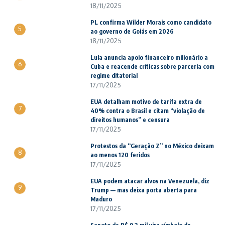
18/11/2025
PL confirma Wilder Morais como candidato
5
ao governo de Goiás em 2026
18/11/2025
Lula anuncia apoio financeiro milionário a
6
Cuba e reacende críticas sobre parceria com
regime ditatorial
17/11/2025
EUA detalham motivo de tarifa extra de
7
40% contra o Brasil e citam “violação de
direitos humanos” e censura
17/11/2025
Protestos da “Geração Z” no México deixam
8
ao menos 120 feridos
17/11/2025
EUA podem atacar alvos na Venezuela, diz
9
Trump — mas deixa porta aberta para
Maduro
17/11/2025