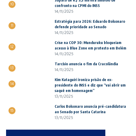
Sapato de R$ 9,3 mil vira símbolo de
10
confronto na CPMI do INSS
14/11/2025
Estratégia para 2026: Eduardo Bolsonaro
11
defende prioridade ao Senado
14/11/2025
Crise na COP 30: Munduruku bloqueiam
12
acesso à Blue Zone em protesto em Belém
14/11/2025
Tarcísio anuncia o fim da Cracolândia
13
14/11/2025
Kim Kataguiri ironiza prisão de ex-
14
presidente do INSS e diz que “vai abrir um
saquê em homenagem”
13/11/2025
Carlos Bolsonaro anuncia pré-candidatura
15
ao Senado por Santa Catarina
13/11/2025