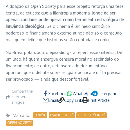
A doação da Open Society para esse projeto reforça uma tese
central de críticos:
que a filantropia moderna, longe de ser
apenas caridade, pode operar como ferramenta estratégica de
influência ideológica.
Se o cinema é um meio simbólico
poderoso, o financiamento externo atinge não só o conteúdo,
mas quem define que histórias serão contadas e como.
No Brasil polarizado, o episódio gera repercussão intensa. De
um lado, há quem enxergue censura moral no escândalo do
financiamento; de outro, defensores do documentário
apontam que o debate sobre religião, política e mídia precisar
ser provocado — ainda que desconfortável.
Compartilhe
Facebook
WhatsApp
Telegram
com seus
Email
Copy Link
Print Article
amigos
Marcado:
BRASIL
EVANGELICOS
GEORGE SOROS
OPEN SOCIETY