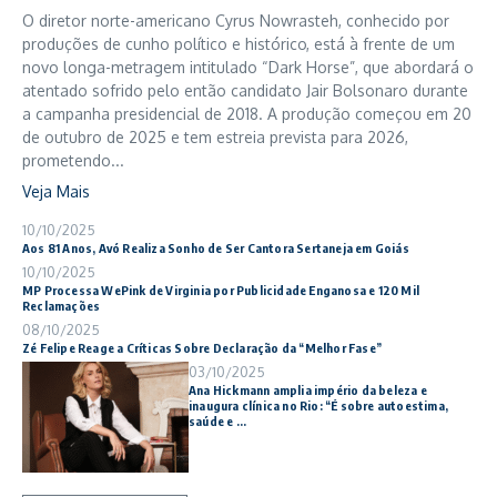
O diretor norte-americano Cyrus Nowrasteh, conhecido por
produções de cunho político e histórico, está à frente de um
novo longa-metragem intitulado “Dark Horse”, que abordará o
atentado sofrido pelo então candidato Jair Bolsonaro durante
a campanha presidencial de 2018. A produção começou em 20
de outubro de 2025 e tem estreia prevista para 2026,
prometendo...
Veja Mais
10/10/2025
Aos 81 Anos, Avó Realiza Sonho de Ser Cantora Sertaneja em Goiás
10/10/2025
MP Processa WePink de Virginia por Publicidade Enganosa e 120 Mil
Reclamações
08/10/2025
Zé Felipe Reage a Críticas Sobre Declaração da “Melhor Fase”
03/10/2025
Ana Hickmann amplia império da beleza e
inaugura clínica no Rio: “É sobre autoestima,
saúde e ...