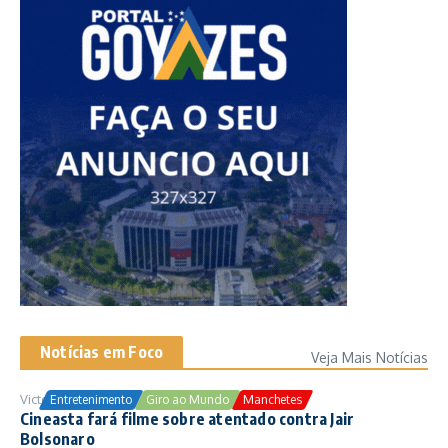
Notícias em Foco
Veja Mais Notícias
Victor Samuel
24/10/2025
Entretenimento
Giro ao Mundo
Manchetes
Cineasta fará filme sobre atentado contra Jair
Bolsonaro