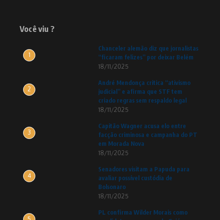
Você viu ?
Chanceler alemão diz que jornalistas
1
“ficaram felizes” por deixar Belém
18/11/2025
André Mendonça critica “ativismo
2
judicial” e afirma que STF tem
criado regras sem respaldo legal
18/11/2025
Capitão Wagner acusa elo entre
3
facção criminosa e campanha do PT
em Morada Nova
18/11/2025
Senadores visitam a Papuda para
4
avaliar possível custódia de
Bolsonaro
18/11/2025
PL confirma Wilder Morais como
5