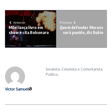
Anterior
Próxima
Milei lança livro em
Quem defender Moraes
show e cita Bolsonaro
será punido, diz Rubio
Jonalista, Colunista e Comentarista
Político.
Victor Samuel