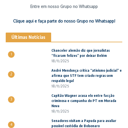
Entre em nosso Grupo no Whatsapp
Clique aqui e faça parte do nosso Grupo no Whatsapp!
Últimas Notícias
Chanceler alemão diz que jornalistas
1
“ficaram felizes” por deixar Belém
18/11/2025
André Mendonça critica “ativismo judicial” e
2
afirma que STF tem criado regras sem
respaldo legal
18/11/2025
Capitão Wagner acusa elo entre facção
3
criminosa e campanha do PT em Morada
Nova
18/11/2025
Senadores visitam a Papuda para avaliar
4
possível custódia de Bolsonaro