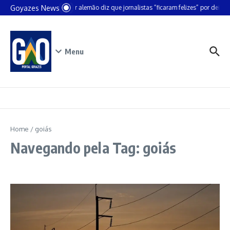
Ir para o conteúdo
Goyazes News
Chanceler alemão diz que jornalistas “ficaram felizes” por deixar B
Menu
Home
/
goiás
Navegando pela Tag: goiás