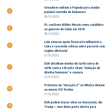
Senadores visitam a Papuda para avaliar
4
possível custódia de Bolsonaro
18/11/2025
PL confirma Wilder Morais como candidato
5
ao governo de Goiás em 2026
18/11/2025
Lula anuncia apoio financeiro milionário a
6
Cuba e reacende críticas sobre parceria com
regime ditatorial
17/11/2025
EUA detalham motivo de tarifa extra de
7
40% contra o Brasil e citam “violação de
direitos humanos” e censura
17/11/2025
Protestos da “Geração Z” no México deixam
8
ao menos 120 feridos
17/11/2025
EUA podem atacar alvos na Venezuela, diz
9
Trump — mas deixa porta aberta para