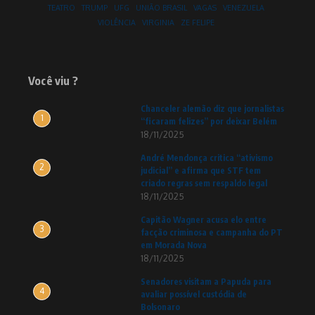
TEATRO
TRUMP
UFG
UNIÃO BRASIL
VAGAS
VENEZUELA
VIOLÊNCIA
VIRGINIA
ZE FELIPE
Você viu ?
Chanceler alemão diz que jornalistas
1
“ficaram felizes” por deixar Belém
18/11/2025
André Mendonça critica “ativismo
2
judicial” e afirma que STF tem
criado regras sem respaldo legal
18/11/2025
Capitão Wagner acusa elo entre
3
facção criminosa e campanha do PT
em Morada Nova
18/11/2025
Senadores visitam a Papuda para
4
avaliar possível custódia de
Bolsonaro