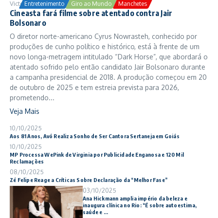
Victor Samuel
24/10/2025
Entretenimento
Giro ao Mundo
Manchetes
Cineasta fará filme sobre atentado contra Jair
Bolsonaro
O diretor norte-americano Cyrus Nowrasteh, conhecido por
produções de cunho político e histórico, está à frente de um
novo longa-metragem intitulado “Dark Horse”, que abordará o
atentado sofrido pelo então candidato Jair Bolsonaro durante
a campanha presidencial de 2018. A produção começou em 20
de outubro de 2025 e tem estreia prevista para 2026,
prometendo...
Veja Mais
10/10/2025
Aos 81 Anos, Avó Realiza Sonho de Ser Cantora Sertaneja em Goiás
10/10/2025
MP Processa WePink de Virginia por Publicidade Enganosa e 120 Mil
Reclamações
08/10/2025
Zé Felipe Reage a Críticas Sobre Declaração da “Melhor Fase”
03/10/2025
Ana Hickmann amplia império da beleza e
inaugura clínica no Rio: “É sobre autoestima,
saúde e ...