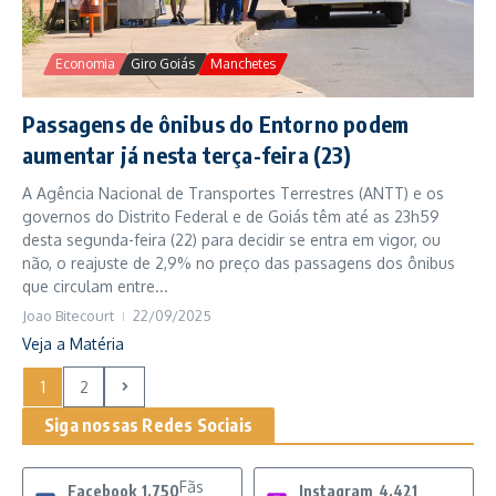
Economia
Giro Goiás
Manchetes
Passagens de ônibus do Entorno podem
aumentar já nesta terça-feira (23)
A Agência Nacional de Transportes Terrestres (ANTT) e os
governos do Distrito Federal e de Goiás têm até as 23h59
desta segunda-feira (22) para decidir se entra em vigor, ou
não, o reajuste de 2,9% no preço das passagens dos ônibus
que circulam entre...
Joao Bitecourt
22/09/2025
Veja a Matéria
1
2
Siga nossas Redes Sociais
Fãs
Facebook
1,750
Instagram
4,421