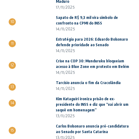
Maduro
17/11/2025
Sapato de R$ 9,3 mil vira símbolo de
10
confronto na CPMI do INSS
14/11/2025
Estratégia para 2026: Eduardo Bolsonaro
11
defende prioridade ao Senado
14/11/2025
Crise na COP 30: Munduruku bloqueiam
12
acesso à Blue Zone em protesto em Belém
14/11/2025
Tarcísio anuncia o fim da Cracolândia
13
14/11/2025
Kim Kataguiri ironiza prisão de ex-
14
presidente do INSS e diz que “vai abrir um
saquê em homenagem”
13/11/2025
Carlos Bolsonaro anuncia pré-candidatura
15
ao Senado por Santa Catarina
13/11/2025