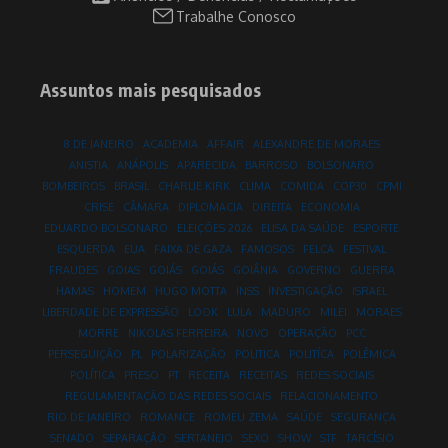
Trabalhe Conosco
Assuntos mais pesquisados
8 DE JANEIRO
ACADEMIA
AFFAIR
ALEXANDRE DE MORAES
ANISTIA
ANÁPOLIS
APARECIDA
BARROSO
BOLSONARO
BOMBEIROS
BRASIL
CHARLIE KIRK
CLIMA
COMIDA
COP30
CPMI
CRISE
CÂMARA
DIPLOMACIA
DIREITA
ECONOMIA
EDUARDO BOLSONARO
ELEIÇÕES 2026
ELISA DA SAÚDE
ESPORTE
ESQUERDA
EUA
FAIXA DE GAZA
FAMOSOS
FELCA
FESTIVAL
FRAUDES
GOIAS
GOIÁS
GOIÁS
GOIÂNIA
GOVERNO
GUERRA
HAMAS
HOMEM
HUGO MOTTA
INSS
INVESTIGAÇÃO
ISRAEL
LIBERDADE DE EXPRESSÃO
LOOK
LULA
MADURO
MILEI
MORAES
MORRE
NIKOLAS FERREIRA
NOVO
OPERAÇÃO
PCC
PERSEGUIÇÃO
PL
POLARIZAÇÃO
POLITICA
POLITÍCA
POLÊMICA
POLÍTICA
PRESO
PT
RECEITA
RECEITAS
REDES SOCIAIS
REGULAMENTAÇÃO DAS REDES SOCIAIS
RELACIONAMENTO
RIO DE JANEIRO
ROMANCE
ROMEU ZEMA
SAÚDE
SEGURANÇA
SENADO
SEPARAÇÃO
SERTANEJO
SEXO
SHOW
STF
TARCÍSIO