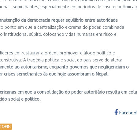
ucionais semelhantes, especialmente em períodos de crise econômica o
nutenção da democracia requer equilíbrio entre autoridade
 o ponto em que a centralização extrema do poder, combinada
o institucional súbito, colocando vidas humanas em risco e
íderes em restaurar a ordem, promover diálogo político e
nstrutiva. A tragédia política e social do país serve de alerta
amente ao autoritarismo, enquanto governos que negligenciam o
tar crises semelhantes às que hoje assombram o Nepal.
ericanas em que a consolidação do poder autoritário resulta em col
o social e político.
Faceboo
TOPIN