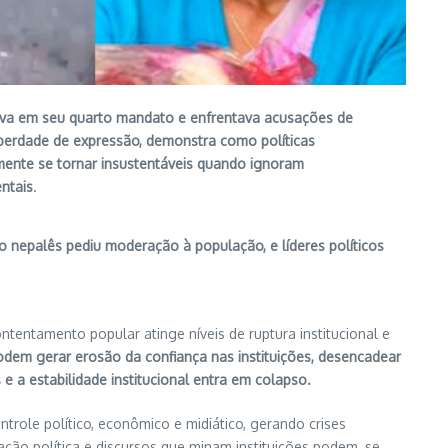
tava em seu quarto mandato e enfrentava acusações de
iberdade de expressão, demonstra como políticas
mente se tornar insustentáveis quando ignoram
ntais
.
 nepalês pediu moderação à população, e líderes políticos
tentamento popular atinge níveis de ruptura institucional e
odem gerar erosão da confiança nas instituições, desencadear
e a estabilidade institucional entra em colapso
.
trole político, econômico e midiático, gerando crises
ação política e discursos que minam instituições podem, se