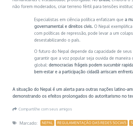
não forem moderados, criar terreno fértil para tensões instit
Especialistas em ciência política enfatizam que
a ma
governamental e direitos civis.
O Nepal exemplifica
com políticas de repressão, pode levar a um colaps
desestabilizando o país.
O futuro do Nepal depende da capacidade de seus l
garantir que a voz popular seja ouvida de maneira co
global:
democracias frágeis podem sucumbir rapid
bem-estar e a participação cidadã arriscam enfren
A situação do Nepal é um alerta para outras nações latino-am
demonstrando os efeitos prolongados do autoritarismo no tecid
Compartilhe com seus amigos
Marcado:
NEPAL
REGULAMENTAÇÃO DAS REDES SOCIAIS
S