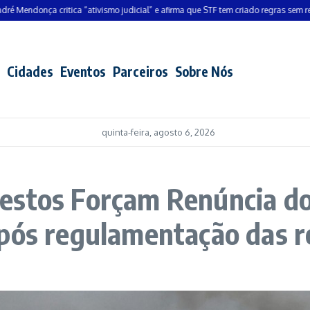
nça critica “ativismo judicial” e afirma que STF tem criado regras sem respaldo l
Cidades
Eventos
Parceiros
Sobre Nós
quinta-feira, agosto 6, 2026
estos Forçam Renúncia do
pós regulamentação das re