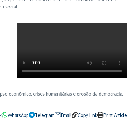
u social.
apso econômico, crises humanitárias e erosão da democracia,
k
WhatsApp
Telegram
Email
Copy Link
Print Article