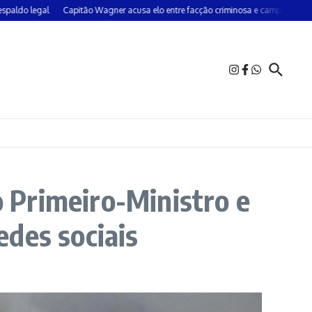
egal
Capitão Wagner acusa elo entre facção criminosa e campanha do PT em 
 Primeiro-Ministro e
des sociais