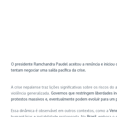
O presidente Ramchandra Paudel aceitou a renúncia e iniciou 
tentam negociar uma saída pacífica da crise.
A crise nepalense traz lições significativas sobre os riscos do
violência generalizada.
Governos que restringem liberdades in
protestos massivos e, eventualmente podem
evoluir para um 
Essa dinâmica é observável em outros contextos, como a
Ven
humanitárias e instabilidade prolongada. No
Brasil
, embora o 