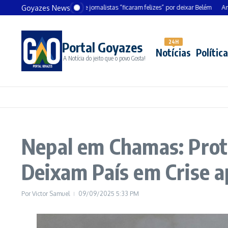
Ir para o conteúdo
Goyazes News
nceler alemão diz que jornalistas “ficaram felizes” por deixar Belém
André Mendo
24H
Portal Goyazes
Notícias
Política
A Notícia do jeito que o povo Gosta!
Nepal em Chamas: Prot
Deixam País em Crise a
Por
Victor Samuel
09/09/2025
5:33 PM