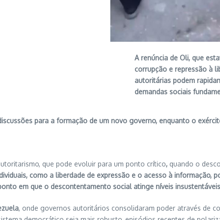
A renúncia de Oli, que es
corrupção e repressão à l
autoritárias podem rapida
demandas sociais fundame
discussões para a formação de um novo governo, enquanto o exército
 autoritarismo, que pode evoluir para um ponto crítico
,
quando o descon
dividuais, como a liberdade de expressão e o acesso à informação, p
ponto em que o descontentamento social atinge níveis insustentáveis 
ezuela
, onde governos autoritários consolidaram poder através de con
sistema democrático seja mais robusto, episódios recentes de polariz