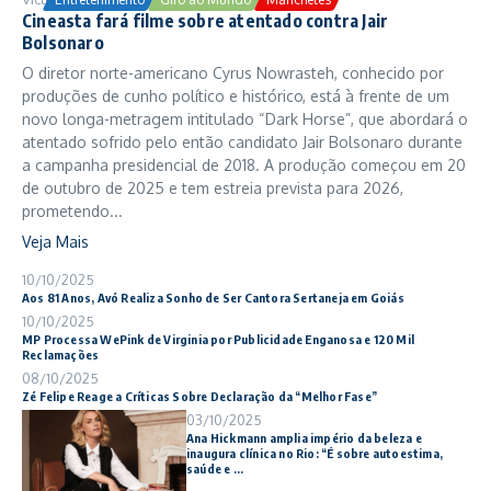
Cineasta fará filme sobre atentado contra Jair
Bolsonaro
O diretor norte-americano Cyrus Nowrasteh, conhecido por
produções de cunho político e histórico, está à frente de um
novo longa-metragem intitulado “Dark Horse”, que abordará o
atentado sofrido pelo então candidato Jair Bolsonaro durante
a campanha presidencial de 2018. A produção começou em 20
de outubro de 2025 e tem estreia prevista para 2026,
prometendo...
Veja Mais
10/10/2025
Aos 81 Anos, Avó Realiza Sonho de Ser Cantora Sertaneja em Goiás
10/10/2025
MP Processa WePink de Virginia por Publicidade Enganosa e 120 Mil
Reclamações
08/10/2025
Zé Felipe Reage a Críticas Sobre Declaração da “Melhor Fase”
03/10/2025
Ana Hickmann amplia império da beleza e
inaugura clínica no Rio: “É sobre autoestima,
saúde e ...