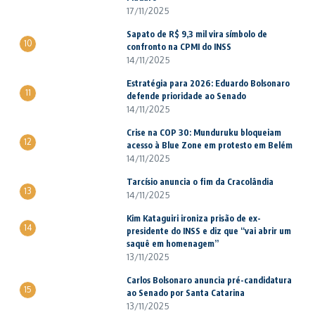
17/11/2025
Sapato de R$ 9,3 mil vira símbolo de
10
confronto na CPMI do INSS
14/11/2025
Estratégia para 2026: Eduardo Bolsonaro
11
defende prioridade ao Senado
14/11/2025
Crise na COP 30: Munduruku bloqueiam
12
acesso à Blue Zone em protesto em Belém
14/11/2025
Tarcísio anuncia o fim da Cracolândia
13
14/11/2025
Kim Kataguiri ironiza prisão de ex-
14
presidente do INSS e diz que “vai abrir um
saquê em homenagem”
13/11/2025
Carlos Bolsonaro anuncia pré-candidatura
15
ao Senado por Santa Catarina
13/11/2025