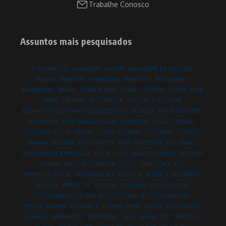
Trabalhe Conosco
Assuntos mais pesquisados
8 DE JANEIRO
ACADEMIA
AFFAIR
ALEXANDRE DE MORAES
ANISTIA
ANÁPOLIS
APARECIDA
BARROSO
BOLSONARO
BOMBEIROS
BRASIL
CHARLIE KIRK
CLIMA
COMIDA
COP30
CPMI
CRISE
CÂMARA
DIPLOMACIA
DIREITA
ECONOMIA
EDUARDO BOLSONARO
ELEIÇÕES 2026
ELISA DA SAÚDE
ESPORTE
ESQUERDA
EUA
FAIXA DE GAZA
FAMOSOS
FELCA
FESTIVAL
FRAUDES
GOIAS
GOIÁS
GOIÁS
GOIÂNIA
GOVERNO
GUERRA
HAMAS
HOMEM
HUGO MOTTA
INSS
INVESTIGAÇÃO
ISRAEL
LIBERDADE DE EXPRESSÃO
LOOK
LULA
MADURO
MILEI
MORAES
MORRE
NIKOLAS FERREIRA
NOVO
OPERAÇÃO
PCC
PERSEGUIÇÃO
PL
POLARIZAÇÃO
POLITICA
POLITÍCA
POLÊMICA
POLÍTICA
PRESO
PT
RECEITA
RECEITAS
REDES SOCIAIS
REGULAMENTAÇÃO DAS REDES SOCIAIS
RELACIONAMENTO
RIO DE JANEIRO
ROMANCE
ROMEU ZEMA
SAÚDE
SEGURANÇA
SENADO
SEPARAÇÃO
SERTANEJO
SEXO
SHOW
STF
TARCÍSIO