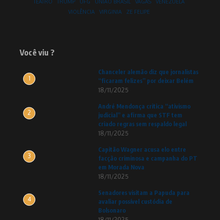
TEATRO
TRUMP
UFG
UNIÃO BRASIL
VAGAS
VENEZUELA
VIOLÊNCIA
VIRGINIA
ZE FELIPE
Você viu ?
Chanceler alemão diz que jornalistas
1
“ficaram felizes” por deixar Belém
18/11/2025
André Mendonça critica “ativismo
2
judicial” e afirma que STF tem
criado regras sem respaldo legal
18/11/2025
Capitão Wagner acusa elo entre
3
facção criminosa e campanha do PT
em Morada Nova
18/11/2025
Senadores visitam a Papuda para
4
avaliar possível custódia de
Bolsonaro
18/11/2025