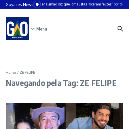
Ir para o conteúdo
Goyazes News
Chanceler alemão diz que jornalistas “ficaram felizes” por deixar
Menu
Home
/
ZE FELIPE
Navegando pela Tag: ZE FELIPE