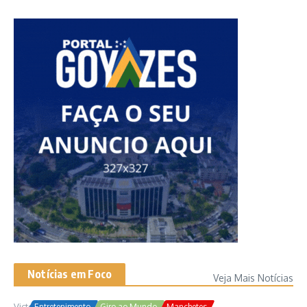
Notícias em Foco
Veja Mais Notícias
Victor Samuel
24/10/2025
Entretenimento
Giro ao Mundo
Manchetes