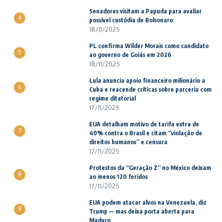
Senadores visitam a Papuda para avaliar
4
possível custódia de Bolsonaro
18/11/2025
PL confirma Wilder Morais como candidato
5
ao governo de Goiás em 2026
18/11/2025
Lula anuncia apoio financeiro milionário a
6
Cuba e reacende críticas sobre parceria com
regime ditatorial
17/11/2025
EUA detalham motivo de tarifa extra de
7
40% contra o Brasil e citam “violação de
direitos humanos” e censura
17/11/2025
Protestos da “Geração Z” no México deixam
8
ao menos 120 feridos
17/11/2025
EUA podem atacar alvos na Venezuela, diz
9
Trump — mas deixa porta aberta para
Maduro