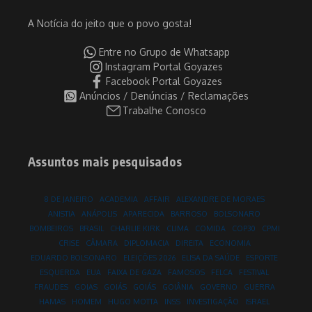
A Notícia do jeito que o povo gosta!
Entre no Grupo de Whatsapp
Instagram Portal Goyazes
Facebook Portal Goyazes
Anúncios / Denúncias / Reclamações
Trabalhe Conosco
Assuntos mais pesquisados
8 DE JANEIRO
ACADEMIA
AFFAIR
ALEXANDRE DE MORAES
ANISTIA
ANÁPOLIS
APARECIDA
BARROSO
BOLSONARO
BOMBEIROS
BRASIL
CHARLIE KIRK
CLIMA
COMIDA
COP30
CPMI
CRISE
CÂMARA
DIPLOMACIA
DIREITA
ECONOMIA
EDUARDO BOLSONARO
ELEIÇÕES 2026
ELISA DA SAÚDE
ESPORTE
ESQUERDA
EUA
FAIXA DE GAZA
FAMOSOS
FELCA
FESTIVAL
FRAUDES
GOIAS
GOIÁS
GOIÁS
GOIÂNIA
GOVERNO
GUERRA
HAMAS
HOMEM
HUGO MOTTA
INSS
INVESTIGAÇÃO
ISRAEL