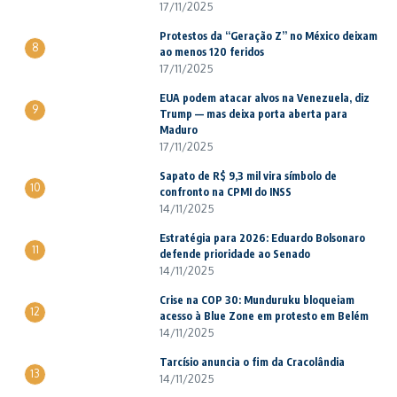
17/11/2025
Protestos da “Geração Z” no México deixam
8
ao menos 120 feridos
17/11/2025
EUA podem atacar alvos na Venezuela, diz
9
Trump — mas deixa porta aberta para
Maduro
17/11/2025
Sapato de R$ 9,3 mil vira símbolo de
10
confronto na CPMI do INSS
14/11/2025
Estratégia para 2026: Eduardo Bolsonaro
11
defende prioridade ao Senado
14/11/2025
Crise na COP 30: Munduruku bloqueiam
12
acesso à Blue Zone em protesto em Belém
14/11/2025
Tarcísio anuncia o fim da Cracolândia
13
14/11/2025