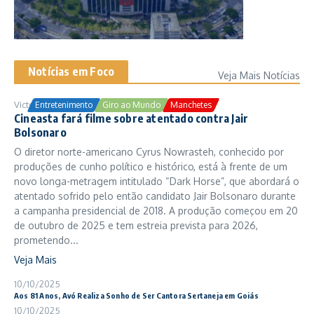
Notícias em Foco
Veja Mais Notícias
Victor Samuel
24/10/2025
Entretenimento
Giro ao Mundo
Manchetes
Cineasta fará filme sobre atentado contra Jair
Bolsonaro
O diretor norte-americano Cyrus Nowrasteh, conhecido por
produções de cunho político e histórico, está à frente de um
novo longa-metragem intitulado “Dark Horse”, que abordará o
atentado sofrido pelo então candidato Jair Bolsonaro durante
a campanha presidencial de 2018. A produção começou em 20
de outubro de 2025 e tem estreia prevista para 2026,
prometendo...
Veja Mais
10/10/2025
Aos 81 Anos, Avó Realiza Sonho de Ser Cantora Sertaneja em Goiás
10/10/2025