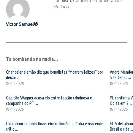
Jonalista, Colunista e Comentarista
Político.
Victor Samuel
Ta bombando na mídia...
Chanceler alemão diz que jornalistas “ficaram felizes” por
André Mendonç
deixar ...
STF tem c ...
18/11/2025
18/11/2025
Capitão Wagner acusa elo entre facção criminosa e
PL confirma 
campanha do PT ...
Goiás em 2 ...
18/11/2025
18/11/2025
Lula anuncia apoio financeiro milionário a Cuba e reacende
EUA detalham
crític ...
Brasil e cita ...