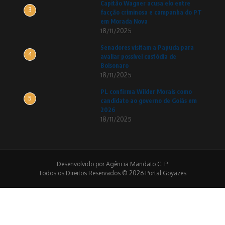
Capitão Wagner acusa elo entre
3
facção criminosa e campanha do PT
em Morada Nova
18/11/2025
Senadores visitam a Papuda para
4
avaliar possível custódia de
Bolsonaro
18/11/2025
PL confirma Wilder Morais como
5
candidato ao governo de Goiás em
2026
18/11/2025
Desenvolvido por Agência Mandato C. P.
Todos os Direitos Reservados © 2026 Portal Goyazes