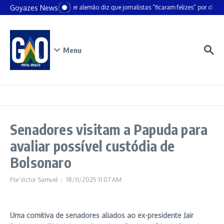
Ir para o conteúdo
Goyazes News
Chanceler alemão diz que jornalistas “ficaram felizes” por deixar
Menu
Senadores visitam a Papuda para
avaliar possível custódia de
Bolsonaro
Por
Victor Samuel
18/11/2025
11:07 AM
Uma comitiva de senadores aliados ao ex-presidente Jair