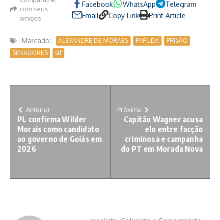
Facebook
WhatsApp
Telegram
com seus
Email
Copy Link
Print Article
amigos
Marcado:
ALEXANDRE DE MORAES
PAPUDA
PRISÃO
SENADORES
stf
Anterior
Próxima
PL confirma Wilder
Capitão Wagner acusa
Morais como candidato
elo entre facção
ao governo de Goiás em
criminosa e campanha
2026
do PT em Morada Nova