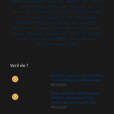
LIBERDADE DE EXPRESSÃO
LOOK
LULA
MADURO
MILEI
MORAES
MORRE
NIKOLAS FERREIRA
NOVO
OPERAÇÃO
PCC
PERSEGUIÇÃO
PL
POLARIZAÇÃO
POLITICA
POLITÍCA
POLÊMICA
POLÍTICA
PRESO
PT
RECEITA
RECEITAS
REDES SOCIAIS
REGULAMENTAÇÃO DAS REDES SOCIAIS
RELACIONAMENTO
RIO DE JANEIRO
ROMANCE
ROMEU ZEMA
SAÚDE
SEGURANÇA
SENADO
SEPARAÇÃO
SERTANEJO
SEXO
SHOW
STF
TARCÍSIO
TEATRO
TRUMP
UFG
UNIÃO BRASIL
VAGAS
VENEZUELA
VIOLÊNCIA
VIRGINIA
ZE FELIPE
Você viu ?
Chanceler alemão diz que jornalistas
1
“ficaram felizes” por deixar Belém
18/11/2025
André Mendonça critica “ativismo
2
judicial” e afirma que STF tem
criado regras sem respaldo legal
18/11/2025