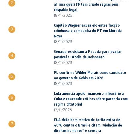
2
afirma que STF tem criado regras sem
respaldo legal
18/11/2025
Capitão Wagner acusa elo entre facção
3
criminosa e campanha do PT em Morada
Nova
18/11/2025
Senadores visitam a Papuda para avaliar
4
possível custódia de Bolsonaro
18/11/2025
PL confirma Wilder Morais como candidato
5
ao governo de Goiás em 2026
18/11/2025
Lula anuncia apoio financeiro milionário a
6
Cuba e reacende críticas sobre parceria com
regime ditatorial
17/11/2025
EUA detalham motivo de tarifa extra de
7
40% contra o Brasil e citam “violação de
direitos humanos” e censura