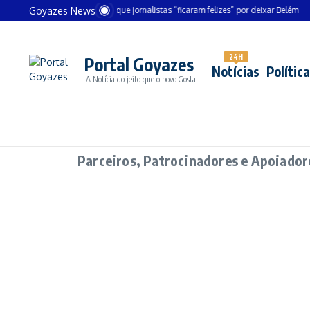
Goyazes News
Chanceler alemão diz que jornalistas “ficaram felizes” por deixar Belém
A
24H
Portal Goyazes
Notícias
Política
A Notícia do jeito que o povo Gosta!
Parceiros, Patrocinadores e Apoiador