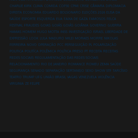
CHARLIE KIRK
CLIMA
COMIDA
COP30
CPMI
CRISE
CÂMARA
DIPLOMACIA
DIREITA
ECONOMIA
EDUARDO BOLSONARO
ELEIÇÕES 2026
ELISA DA
SAÚDE
ESPORTE
ESQUERDA
EUA
FAIXA DE GAZA
FAMOSOS
FELCA
FESTIVAL
FRAUDES
GOIAS
GOIÁS
GOIÁS
GOIÂNIA
GOVERNO
GUERRA
HAMAS
HOMEM
HUGO MOTTA
INSS
INVESTIGAÇÃO
ISRAEL
LIBERDADE DE
EXPRESSÃO
LOOK
LULA
MADURO
MILEI
MORAES
MORRE
NIKOLAS
FERREIRA
NOVO
OPERAÇÃO
PCC
PERSEGUIÇÃO
PL
POLARIZAÇÃO
POLITICA
POLITÍCA
POLÊMICA
POLÍTICA
PRESO
PT
RECEITA
RECEITAS
REDES SOCIAIS
REGULAMENTAÇÃO DAS REDES SOCIAIS
RELACIONAMENTO
RIO DE JANEIRO
ROMANCE
ROMEU ZEMA
SAÚDE
SEGURANÇA
SENADO
SEPARAÇÃO
SERTANEJO
SEXO
SHOW
STF
TARCÍSIO
TEATRO
TRUMP
UFG
UNIÃO BRASIL
VAGAS
VENEZUELA
VIOLÊNCIA
VIRGINIA
ZE FELIPE