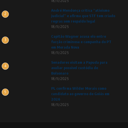
18/11/2025
André Mendonça critica “ativismo
2
judicial” e afirma que STF tem criado
regras sem respaldo legal
18/11/2025
Capitão Wagner acusa elo entre
3
facção criminosa e campanha do PT
em Morada Nova
18/11/2025
Senadores visitam a Papuda para
4
avaliar possível custódia de
Bolsonaro
18/11/2025
PL confirma Wilder Morais como
5
candidato ao governo de Goiás em
2026
18/11/2025