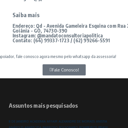
Saiba mais
Endereço: Qd - Avenida Gameleira Esquina com Rua X-7
Goiânia - GO, 74730-390
Instagram: @mandatoconsultoriapolitica
Contato: (64) 99337-1723 / (62) 99266-5591
apoiador, fale conosco agora mesmo pelo whatsapp da assessoria!
Fale Conosco!
Assuntos mais pesquisados
8 DE JANEIRO
ACADEMIA
AFFAIR
ALEXANDRE DE MORAES
ANISTIA
ANÁPOLIS
APARECIDA
BARROSO
BOLSONARO
BOMBEIROS
BRASIL