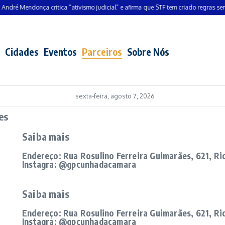
ndré Mendonça critica “ativismo judicial” e afirma que STF tem criado regras sem 
Cidades
Eventos
Parceiros
Sobre Nós
sexta-feira, agosto 7, 2026
es
Saiba mais
Endereço: Rua Rosulino Ferreira Guimarães, 621, Ri
Instagra: @gpcunhadacamara
Saiba mais
Endereço: Rua Rosulino Ferreira Guimarães, 621, Ri
Instagra: @gpcunhadacamara