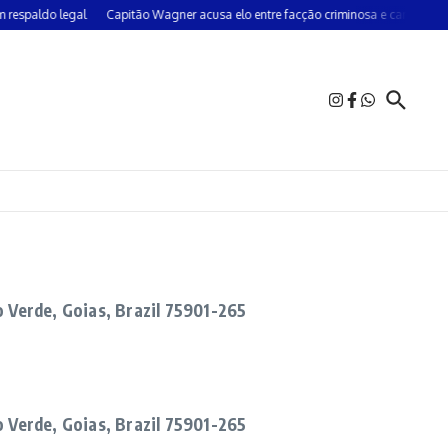
respaldo legal
Capitão Wagner acusa elo entre facção criminosa e campanha
o Verde, Goias, Brazil 75901-265
o Verde, Goias, Brazil 75901-265