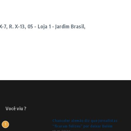
, R. X-13, 05 - Loja 1 - Jardim Brasil,
Você viu ?
Chanceler alemão diz que jornalistas
1
“ficaram felizes” por deixar Belém