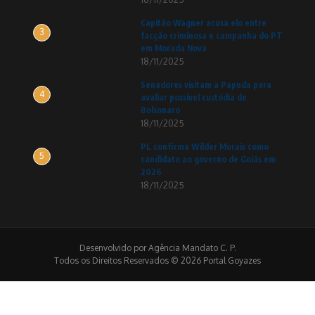
Capitão Wagner acusa elo entre
3
facção criminosa e campanha do PT
em Morada Nova
18/11/2025
Senadores visitam a Papuda para
4
avaliar possível custódia de
Bolsonaro
18/11/2025
PL confirma Wilder Morais como
5
candidato ao governo de Goiás em
2026
18/11/2025
Desenvolvido por Agência Mandato C. P.
Todos os Direitos Reservados © 2026 Portal Goyazes