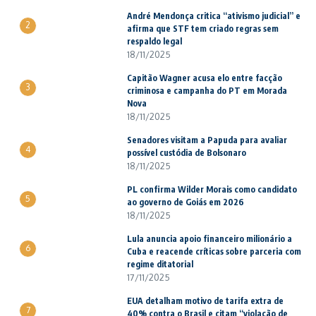
André Mendonça critica “ativismo judicial” e
2
afirma que STF tem criado regras sem
respaldo legal
18/11/2025
Capitão Wagner acusa elo entre facção
3
criminosa e campanha do PT em Morada
Nova
18/11/2025
Senadores visitam a Papuda para avaliar
4
possível custódia de Bolsonaro
18/11/2025
PL confirma Wilder Morais como candidato
5
ao governo de Goiás em 2026
18/11/2025
Lula anuncia apoio financeiro milionário a
6
Cuba e reacende críticas sobre parceria com
regime ditatorial
17/11/2025
EUA detalham motivo de tarifa extra de
7
40% contra o Brasil e citam “violação de