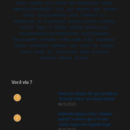
HAMAS
HOMEM
HUGO MOTTA
INSS
INVESTIGAÇÃO
ISRAEL
LIBERDADE DE EXPRESSÃO
LOOK
LULA
MADURO
MILEI
MORAES
MORRE
NIKOLAS FERREIRA
NOVO
OPERAÇÃO
PCC
PERSEGUIÇÃO
PL
POLARIZAÇÃO
POLITICA
POLITÍCA
POLÊMICA
POLÍTICA
PRESO
PT
RECEITA
RECEITAS
REDES SOCIAIS
REGULAMENTAÇÃO DAS REDES SOCIAIS
RELACIONAMENTO
RIO DE JANEIRO
ROMANCE
ROMEU ZEMA
SAÚDE
SEGURANÇA
SENADO
SEPARAÇÃO
SERTANEJO
SEXO
SHOW
STF
TARCÍSIO
TEATRO
TRUMP
UFG
UNIÃO BRASIL
VAGAS
VENEZUELA
VIOLÊNCIA
VIRGINIA
ZE FELIPE
Você viu ?
Chanceler alemão diz que jornalistas
1
“ficaram felizes” por deixar Belém
18/11/2025
André Mendonça critica “ativismo
2
judicial” e afirma que STF tem
criado regras sem respaldo legal
18/11/2025