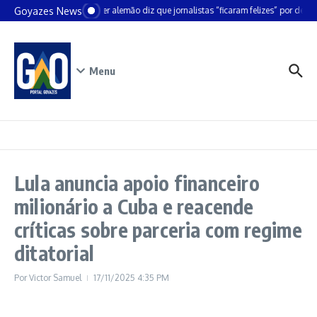
Ir para o conteúdo
Goyazes News
Chanceler alemão diz que jornalistas “ficaram felizes” por deixar
Menu
Lula anuncia apoio financeiro
milionário a Cuba e reacende
críticas sobre parceria com regime
ditatorial
Por
Victor Samuel
17/11/2025
4:35 PM