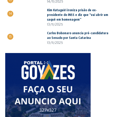
14/11/2025
Kim Kataguiri ironiza prisão de ex-
14
presidente do INSS e diz que “vai abrir um
saquê em homenagem”
13/11/2025
Carlos Bolsonaro anuncia pré-candidatura
15
ao Senado por Santa Catarina
13/11/2025