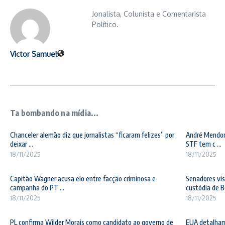
Jonalista, Colunista e Comentarista
Político.
Victor Samuel
Ta bombando na mídia...
Chanceler alemão diz que jornalistas “ficaram felizes” por
André Mendonç
deixar ...
STF tem c ...
18/11/2025
18/11/2025
Capitão Wagner acusa elo entre facção criminosa e
Senadores vis
campanha do PT ...
custódia de Bo
18/11/2025
18/11/2025
PL confirma Wilder Morais como candidato ao governo de
EUA detalham