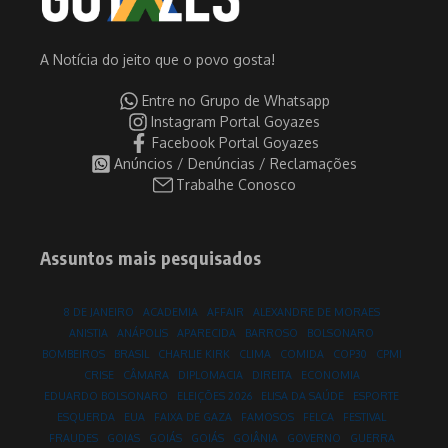
A Notícia do jeito que o povo gosta!
Entre no Grupo de Whatsapp
Instagram Portal Goyazes
Facebook Portal Goyazes
Anúncios / Denúncias / Reclamações
Trabalhe Conosco
Assuntos mais pesquisados
8 DE JANEIRO
ACADEMIA
AFFAIR
ALEXANDRE DE MORAES
ANISTIA
ANÁPOLIS
APARECIDA
BARROSO
BOLSONARO
BOMBEIROS
BRASIL
CHARLIE KIRK
CLIMA
COMIDA
COP30
CPMI
CRISE
CÂMARA
DIPLOMACIA
DIREITA
ECONOMIA
EDUARDO BOLSONARO
ELEIÇÕES 2026
ELISA DA SAÚDE
ESPORTE
ESQUERDA
EUA
FAIXA DE GAZA
FAMOSOS
FELCA
FESTIVAL
FRAUDES
GOIAS
GOIÁS
GOIÁS
GOIÂNIA
GOVERNO
GUERRA