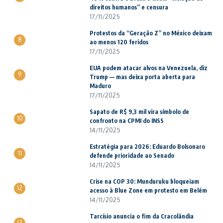
direitos humanos” e censura
17/11/2025
Protestos da “Geração Z” no México deixam
8
ao menos 120 feridos
17/11/2025
EUA podem atacar alvos na Venezuela, diz
9
Trump — mas deixa porta aberta para
Maduro
17/11/2025
Sapato de R$ 9,3 mil vira símbolo de
10
confronto na CPMI do INSS
14/11/2025
Estratégia para 2026: Eduardo Bolsonaro
11
defende prioridade ao Senado
14/11/2025
Crise na COP 30: Munduruku bloqueiam
12
acesso à Blue Zone em protesto em Belém
14/11/2025
Tarcísio anuncia o fim da Cracolândia
13