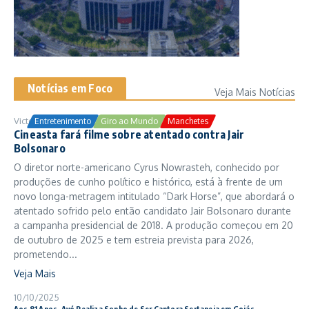
Notícias em Foco
Veja Mais Notícias
Victor Samuel
24/10/2025
Entretenimento
Giro ao Mundo
Manchetes
Cineasta fará filme sobre atentado contra Jair
Bolsonaro
O diretor norte-americano Cyrus Nowrasteh, conhecido por
produções de cunho político e histórico, está à frente de um
novo longa-metragem intitulado “Dark Horse”, que abordará o
atentado sofrido pelo então candidato Jair Bolsonaro durante
a campanha presidencial de 2018. A produção começou em 20
de outubro de 2025 e tem estreia prevista para 2026,
prometendo...
Veja Mais
10/10/2025
Aos 81 Anos, Avó Realiza Sonho de Ser Cantora Sertaneja em Goiás