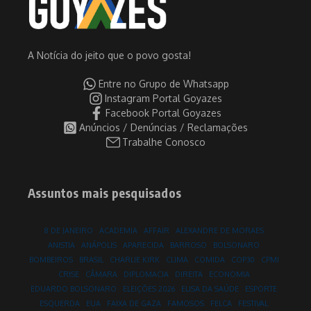
A Notícia do jeito que o povo gosta!
Entre no Grupo de Whatsapp
Instagram Portal Goyazes
Facebook Portal Goyazes
Anúncios / Denúncias / Reclamações
Trabalhe Conosco
Assuntos mais pesquisados
8 DE JANEIRO
ACADEMIA
AFFAIR
ALEXANDRE DE MORAES
ANISTIA
ANÁPOLIS
APARECIDA
BARROSO
BOLSONARO
BOMBEIROS
BRASIL
CHARLIE KIRK
CLIMA
COMIDA
COP30
CPMI
CRISE
CÂMARA
DIPLOMACIA
DIREITA
ECONOMIA
EDUARDO BOLSONARO
ELEIÇÕES 2026
ELISA DA SAÚDE
ESPORTE
ESQUERDA
EUA
FAIXA DE GAZA
FAMOSOS
FELCA
FESTIVAL