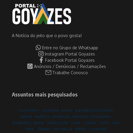
A Notícia do jeito que o povo gosta!
Entre no Grupo de Whatsapp
Instagram Portal Goyazes
Facebook Portal Goyazes
Anúncios / Denúncias / Reclamações
Trabalhe Conosco
Assuntos mais pesquisados
8 DE JANEIRO
ACADEMIA
AFFAIR
ALEXANDRE DE MORAES
ANISTIA
ANÁPOLIS
APARECIDA
BARROSO
BOLSONARO
BOMBEIROS
BRASIL
CHARLIE KIRK
CLIMA
COMIDA
COP30
CPMI
CRISE
CÂMARA
DIPLOMACIA
DIREITA
ECONOMIA