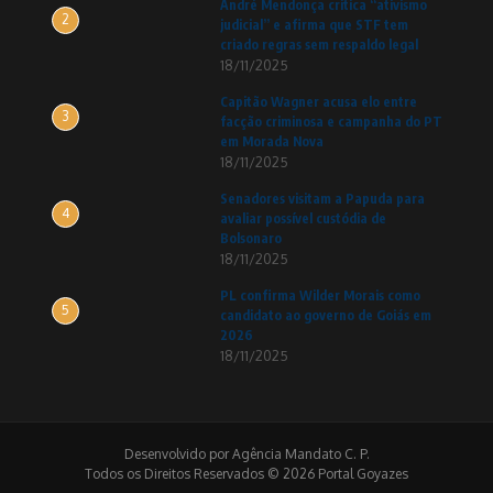
André Mendonça critica “ativismo
2
judicial” e afirma que STF tem
criado regras sem respaldo legal
18/11/2025
Capitão Wagner acusa elo entre
3
facção criminosa e campanha do PT
em Morada Nova
18/11/2025
Senadores visitam a Papuda para
4
avaliar possível custódia de
Bolsonaro
18/11/2025
PL confirma Wilder Morais como
5
candidato ao governo de Goiás em
2026
18/11/2025
Desenvolvido por Agência Mandato C. P.
Todos os Direitos Reservados © 2026 Portal Goyazes