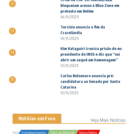
12
bloqueiam acesso à Blue Zone em
protesto em Belém
14/11/2025
Tarcísio anuncia o fim da
13
Cracolândia
14/11/2025
Kim Kataguiri ironiza prisão de ex-
14
presidente do INSS e diz que “vai
abrir um saquê em homenagem”
13/11/2025
Carlos Bolsonaro anuncia pré-
15
candidatura ao Senado por Santa
Catarina
13/11/2025
Notícias em Foco
Veja Mais Notícias
Victor Samuel
24/10/2025
Entretenimento
Giro ao Mundo
Manchetes