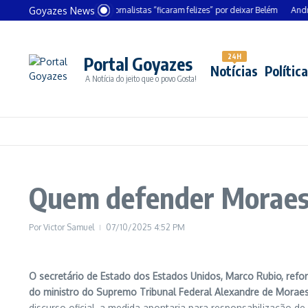
Ir para o conteúdo
Goyazes News
anceler alemão diz que jornalistas “ficaram felizes” por deixar Belém
André Mend
24H
Portal Goyazes
Notícias
Política
A Notícia do jeito que o povo Gosta!
Quem defender Moraes 
Por
Victor Samuel
07/10/2025
4:52 PM
O secretário de Estado dos Estados Unidos, Marco Rubio, refo
do ministro do Supremo Tribunal Federal Alexandre de Morae
discurso oficial, a medida apontaria para responsabilização