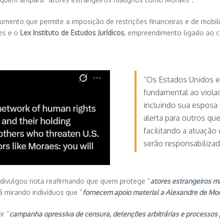
trumento que permite a imposição de restrições financeiras e de mobi
aes e o
Lex Instituto de Estudos Jurídicos
, empreendimento ligado ao c
“Os Estados Unidos 
fundamental ao viola
incluindo sua esposa 
alerta para outros q
facilitando a atuaçã
serão responsabilizad
ivulgou nota reafirmando que quem protege “
atores estrangeiros 
á mirando indivíduos que “
fornecem apoio material a Alexandre de Mo
r “
campanha opressiva de censura, detenções arbitrárias e processos p