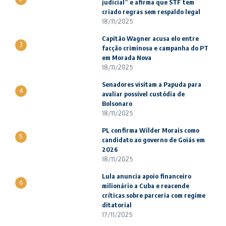
judicial” e afirma que STF tem
criado regras sem respaldo legal
18/11/2025
Capitão Wagner acusa elo entre
3
facção criminosa e campanha do PT
em Morada Nova
18/11/2025
Senadores visitam a Papuda para
4
avaliar possível custódia de
Bolsonaro
18/11/2025
PL confirma Wilder Morais como
5
candidato ao governo de Goiás em
2026
18/11/2025
Lula anuncia apoio financeiro
6
milionário a Cuba e reacende
críticas sobre parceria com regime
ditatorial
17/11/2025