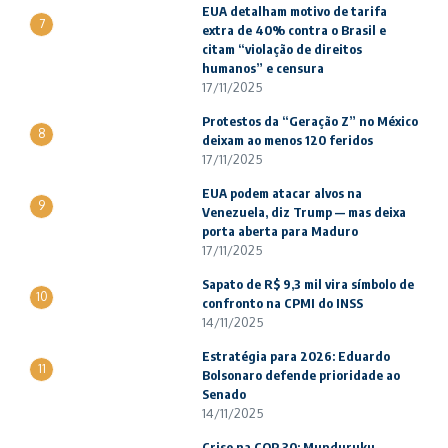
EUA detalham motivo de tarifa
7
extra de 40% contra o Brasil e
citam “violação de direitos
humanos” e censura
17/11/2025
Protestos da “Geração Z” no México
8
deixam ao menos 120 feridos
17/11/2025
EUA podem atacar alvos na
9
Venezuela, diz Trump — mas deixa
porta aberta para Maduro
17/11/2025
Sapato de R$ 9,3 mil vira símbolo de
10
confronto na CPMI do INSS
14/11/2025
Estratégia para 2026: Eduardo
11
Bolsonaro defende prioridade ao
Senado
14/11/2025
Crise na COP 30: Munduruku