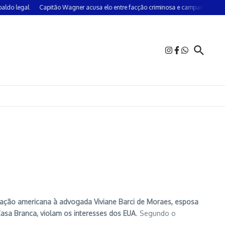
legal
Capitão Wagner acusa elo entre facção criminosa e campanha do PT e
tração americana à advogada Viviane Barci de Moraes, esposa
asa Branca, violam os interesses dos EUA
. Segundo o