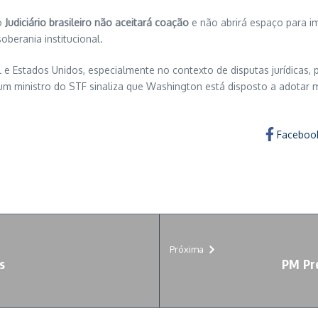
o
Judiciário brasileiro não aceitará coação
e não abrirá espaço para i
oberania institucional.
 e Estados Unidos, especialmente no contexto de disputas jurídicas, po
m ministro do STF sinaliza que Washington está disposto a adotar m
Faceboo
Próxima
s
PM Pre