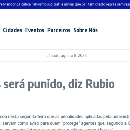
onça critica “ativismo judicial” e afirma que STF tem criado regras sem respaldo 
Cidades
Eventos
Parceiros
Sobre Nós
sábado, agosto 8, 2026
será punido, diz Rubio
rçou nesta segunda-feira que as penalidades aplicadas pela adminis
s, servem como aviso para quem “protege” agentes que, segundo a C
 de quem ampara “atores estrangeiros malignos como Moraes”.