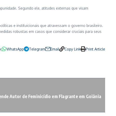
mpunidade. Segundo ele, atitudes externas que visam
líticas e instituicionais que atravessam o governo brasileiro.
edidas robustas em casos que considerar cruciais para seus
k
WhatsApp
Telegram
Email
Copy Link
Print Article
nde Autor de Feminicídio em Flagrante em Goiânia