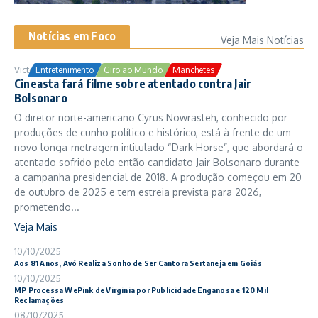
Notícias em Foco
Veja Mais Notícias
Victor Samuel
24/10/2025
Entretenimento
Giro ao Mundo
Manchetes
Cineasta fará filme sobre atentado contra Jair
Bolsonaro
O diretor norte-americano Cyrus Nowrasteh, conhecido por
produções de cunho político e histórico, está à frente de um
novo longa-metragem intitulado “Dark Horse”, que abordará o
atentado sofrido pelo então candidato Jair Bolsonaro durante
a campanha presidencial de 2018. A produção começou em 20
de outubro de 2025 e tem estreia prevista para 2026,
prometendo...
Veja Mais
10/10/2025
Aos 81 Anos, Avó Realiza Sonho de Ser Cantora Sertaneja em Goiás
10/10/2025
MP Processa WePink de Virginia por Publicidade Enganosa e 120 Mil
Reclamações
08/10/2025