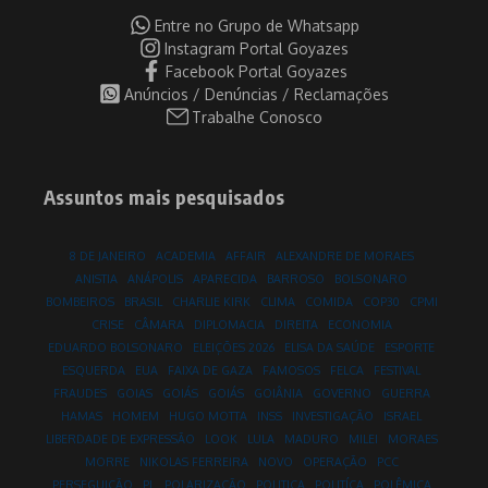
Entre no Grupo de Whatsapp
Instagram Portal Goyazes
Facebook Portal Goyazes
Anúncios / Denúncias / Reclamações
Trabalhe Conosco
Assuntos mais pesquisados
8 DE JANEIRO
ACADEMIA
AFFAIR
ALEXANDRE DE MORAES
ANISTIA
ANÁPOLIS
APARECIDA
BARROSO
BOLSONARO
BOMBEIROS
BRASIL
CHARLIE KIRK
CLIMA
COMIDA
COP30
CPMI
CRISE
CÂMARA
DIPLOMACIA
DIREITA
ECONOMIA
EDUARDO BOLSONARO
ELEIÇÕES 2026
ELISA DA SAÚDE
ESPORTE
ESQUERDA
EUA
FAIXA DE GAZA
FAMOSOS
FELCA
FESTIVAL
FRAUDES
GOIAS
GOIÁS
GOIÁS
GOIÂNIA
GOVERNO
GUERRA
HAMAS
HOMEM
HUGO MOTTA
INSS
INVESTIGAÇÃO
ISRAEL
LIBERDADE DE EXPRESSÃO
LOOK
LULA
MADURO
MILEI
MORAES
MORRE
NIKOLAS FERREIRA
NOVO
OPERAÇÃO
PCC
PERSEGUIÇÃO
PL
POLARIZAÇÃO
POLITICA
POLITÍCA
POLÊMICA