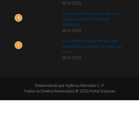
18/11/2025
Senadores visitam a Papuda para
4
avaliar possível custódia de
Bolsonaro
18/11/2025
PL confirma Wilder Morais como
5
candidato ao governo de Goiás em
2026
18/11/2025
Desenvolvido por Agência Mandato C. P.
Todos os Direitos Reservados © 2026 Portal Goyazes