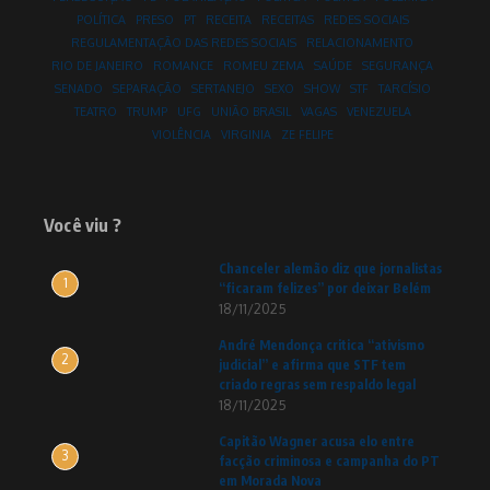
POLÍTICA
PRESO
PT
RECEITA
RECEITAS
REDES SOCIAIS
REGULAMENTAÇÃO DAS REDES SOCIAIS
RELACIONAMENTO
RIO DE JANEIRO
ROMANCE
ROMEU ZEMA
SAÚDE
SEGURANÇA
SENADO
SEPARAÇÃO
SERTANEJO
SEXO
SHOW
STF
TARCÍSIO
TEATRO
TRUMP
UFG
UNIÃO BRASIL
VAGAS
VENEZUELA
VIOLÊNCIA
VIRGINIA
ZE FELIPE
Você viu ?
Chanceler alemão diz que jornalistas
1
“ficaram felizes” por deixar Belém
18/11/2025
André Mendonça critica “ativismo
2
judicial” e afirma que STF tem
criado regras sem respaldo legal
18/11/2025
Capitão Wagner acusa elo entre
3
facção criminosa e campanha do PT
em Morada Nova