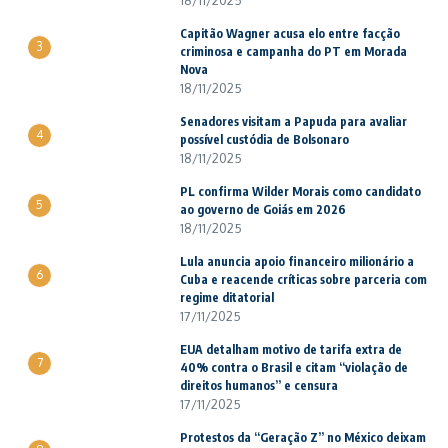
Capitão Wagner acusa elo entre facção
3
criminosa e campanha do PT em Morada
Nova
18/11/2025
Senadores visitam a Papuda para avaliar
4
possível custódia de Bolsonaro
18/11/2025
PL confirma Wilder Morais como candidato
5
ao governo de Goiás em 2026
18/11/2025
Lula anuncia apoio financeiro milionário a
6
Cuba e reacende críticas sobre parceria com
regime ditatorial
17/11/2025
EUA detalham motivo de tarifa extra de
7
40% contra o Brasil e citam “violação de
direitos humanos” e censura
17/11/2025
Protestos da “Geração Z” no México deixam