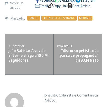
Facebook
WhatsApp
Telegram
com seus
Email
Copy Link
Print Article
amigos
Marcado:
CARTEL
EDUARDO BOLSONARO
MORAES
Anterior
Próxima
João Batista: A voz do
“discurso petista não
entorno chega a 100 Mil
passa de propaganda”
Seguidores
diz ACM Neto
Jonalista, Colunista e Comentarista
Político.