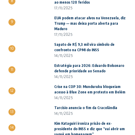
8
ao menos 120 feridos
17/11/2025
EUA podem atacar alvos na Venezuela, diz
9
Trump — mas deixa porta aberta para
Maduro
17/11/2025
Sapato de R$ 9,3 mil vira símbolo de
10
confronto na CPMI do INSS
14/11/2025
Estratégia para 2026: Eduardo Bolsonaro
11
defende prioridade ao Senado
14/11/2025
Crise na COP 30: Munduruku bloqueiam
12
acesso à Blue Zone em protesto em Belém
14/11/2025
Tarcísio anuncia o fim da Cracolândia
13
14/11/2025
Kim Kataguiri ironiza prisão de ex-
14
presidente do INSS e diz que “vai abrir um
saquê em homenagem”