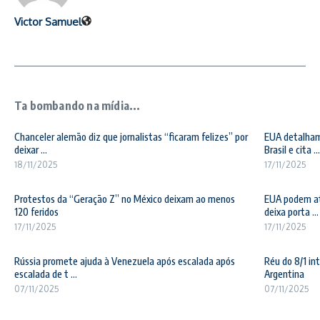
Victor Samuel
Ta bombando na mídia...
Chanceler alemão diz que jornalistas “ficaram felizes” por
EUA detalham
deixar ...
Brasil e cita ...
18/11/2025
17/11/2025
Protestos da “Geração Z” no México deixam ao menos
EUA podem at
120 feridos
deixa porta ...
17/11/2025
17/11/2025
Rússia promete ajuda à Venezuela após escalada após
Réu do 8/1 i
escalada de t ...
Argentina
07/11/2025
07/11/2025