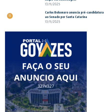
13/11/2025
Carlos Bolsonaro anuncia pré-candidatura
15
ao Senado por Santa Catarina
13/11/2025