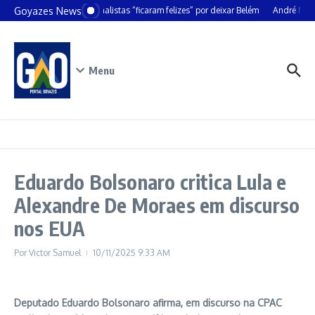
Ir para o conteúdo
Goyazes News
celer alemão diz que jornalistas “ficaram felizes” por deixar Belém
André Mendon
Menu
Eduardo Bolsonaro critica Lula e
Alexandre De Moraes em discurso
nos EUA
Por
Victor Samuel
10/11/2025
9:33 AM
Deputado Eduardo Bolsonaro afirma, em discurso na CPAC