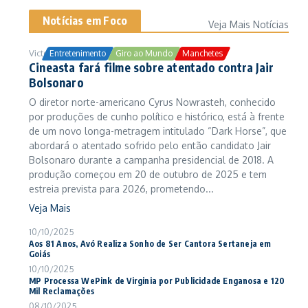
Notícias em Foco
Veja Mais Notícias
Victor Samuel
24/10/2025
Entretenimento
Giro ao Mundo
Manchetes
Cineasta fará filme sobre atentado contra Jair
Bolsonaro
O diretor norte-americano Cyrus Nowrasteh, conhecido
por produções de cunho político e histórico, está à frente
de um novo longa-metragem intitulado “Dark Horse”, que
abordará o atentado sofrido pelo então candidato Jair
Bolsonaro durante a campanha presidencial de 2018. A
produção começou em 20 de outubro de 2025 e tem
estreia prevista para 2026, prometendo...
Veja Mais
10/10/2025
Aos 81 Anos, Avó Realiza Sonho de Ser Cantora Sertaneja em
Goiás
10/10/2025
MP Processa WePink de Virginia por Publicidade Enganosa e 120
Mil Reclamações
08/10/2025