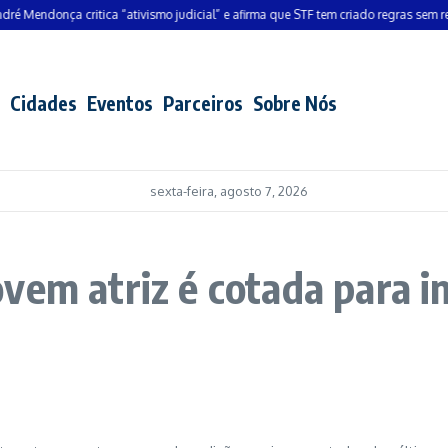
endonça critica “ativismo judicial” e afirma que STF tem criado regras sem respal
Cidades
Eventos
Parceiros
Sobre Nós
sexta-feira, agosto 7, 2026
vem atriz é cotada para i