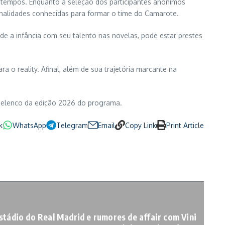
 tempos. Enquanto a seleção dos participantes anônimos
onalidades conhecidas para formar o time do Camarote.
sde a infância com seu talento nas novelas, pode estar prestes
 o reality. Afinal, além de sua trajetória marcante na
o elenco da edição 2026 do programa.
k
WhatsApp
Telegram
Email
Copy Link
Print Article
estádio do Real Madrid e rumores de affair com Vini