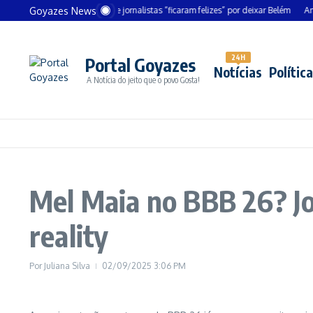
Ir para o conteúdo
Goyazes News
Chanceler alemão diz que jornalistas “ficaram felizes” por deixar Belém
André M
24H
Portal Goyazes
Notícias
Política
A Notícia do jeito que o povo Gosta!
Mel Maia no BBB 26? Jo
reality
Por
Juliana Silva
02/09/2025
3:06 PM