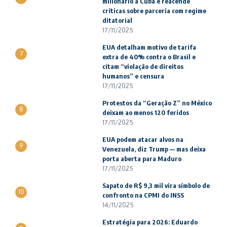
milionário a Cuba e reacende
críticas sobre parceria com regime
ditatorial
17/11/2025
EUA detalham motivo de tarifa
7
extra de 40% contra o Brasil e
citam “violação de direitos
humanos” e censura
17/11/2025
Protestos da “Geração Z” no México
8
deixam ao menos 120 feridos
17/11/2025
EUA podem atacar alvos na
9
Venezuela, diz Trump — mas deixa
porta aberta para Maduro
17/11/2025
Sapato de R$ 9,3 mil vira símbolo de
10
confronto na CPMI do INSS
14/11/2025
Estratégia para 2026: Eduardo