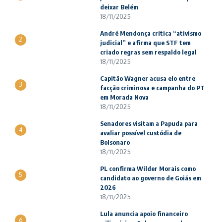
deixar Belém
18/11/2025
André Mendonça critica “ativismo
2
judicial” e afirma que STF tem
criado regras sem respaldo legal
18/11/2025
Capitão Wagner acusa elo entre
3
facção criminosa e campanha do PT
em Morada Nova
18/11/2025
Senadores visitam a Papuda para
4
avaliar possível custódia de
Bolsonaro
18/11/2025
PL confirma Wilder Morais como
5
candidato ao governo de Goiás em
2026
18/11/2025
Lula anuncia apoio financeiro
6