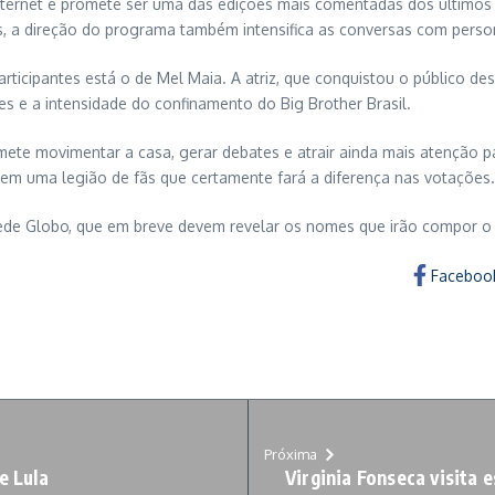
ternet e promete ser uma das edições mais comentadas dos últimos
os, a direção do programa também intensifica as conversas com pers
rticipantes está o de Mel Maia. A atriz, que conquistou o público de
tes e a intensidade do confinamento do Big Brother Brasil.
ete movimentar a casa, gerar debates e atrair ainda mais atenção para
e tem uma legião de fãs que certamente fará a diferença nas votações.
 Rede Globo, que em breve devem revelar os nomes que irão compor 
Faceboo
Próxima
e Lula
Virginia Fonseca visita 