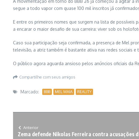
A movimentação em torno do BBB 26 já começou a agitar a in
segue a todo vapor com quase 100 mil inscritos já confirmad
E entre os primeiros nomes que surgem na lista de possíveis pa
a encarar o maior desafio de sua carreira: viver sob os holofo
Caso sua participação seja confirmada, a presença de Mel prom
televisão, a atriz também é bastante ativa nas redes sociais 
O público agora aguarda ansioso pelos anúncios oficiais da
Compartilhe com seus amigos
Marcado:
BBB
MEL MAIA
REALITY
Anterior
Zema defende Nikolas Ferreira contra acusações d