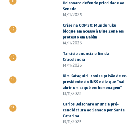
11
Bolsonaro defende prioridade ao
Senado
14/11/2025
Crise na COP 30: Munduruku
12
bloqueiam acesso à Blue Zone em
protesto em Belém
14/11/2025
Tarcísio anuncia o fim da
13
Cracolândia
14/11/2025
Kim Kataguiri ironiza prisão de ex-
14
presidente do INSS e diz que “vai
abrir um saquê em homenagem”
13/11/2025
Carlos Bolsonaro anuncia pré-
15
candidatura ao Senado por Santa
Catarina
13/11/2025