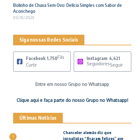
Bolinho de Chuva Sem Ovo: Delícia Simples com Sabor de
Aconchego
03/10/2025
Siga nossas Redes Sociais
Fãs
Facebook
1,750
Instagram
4,421
Seguidores
Curtir
Seguir
Entre em nosso Grupo no Whatsapp
Clique aqui e faça parte do nosso Grupo no Whatsapp!
Últimas Notícias
Chanceler alemão diz que
1
jornalistas “ficaram felizes” por