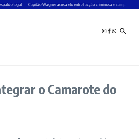
do legal
Capitão Wagner acusa elo entre facção criminosa e campanha do PT
ntegrar o Camarote do