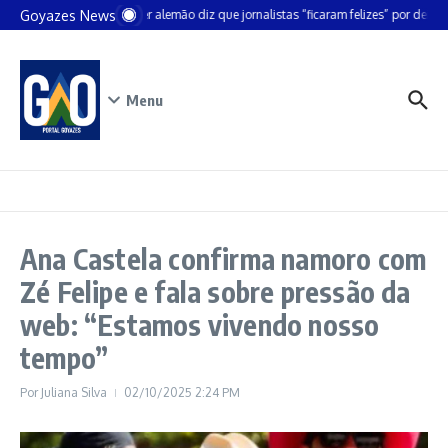
Ir para o conteúdo
Goyazes News
Chanceler alemão diz que jornalistas “ficaram felizes” por deixar 
Menu
Ana Castela confirma namoro com
Zé Felipe e fala sobre pressão da
web: “Estamos vivendo nosso
tempo”
Por
Juliana Silva
02/10/2025
2:24 PM