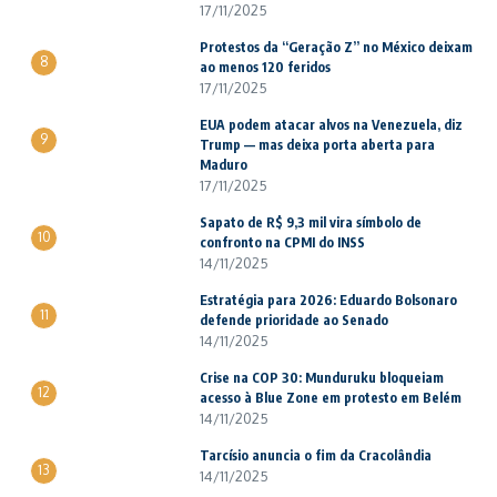
17/11/2025
Protestos da “Geração Z” no México deixam
8
ao menos 120 feridos
17/11/2025
EUA podem atacar alvos na Venezuela, diz
9
Trump — mas deixa porta aberta para
Maduro
17/11/2025
Sapato de R$ 9,3 mil vira símbolo de
10
confronto na CPMI do INSS
14/11/2025
Estratégia para 2026: Eduardo Bolsonaro
11
defende prioridade ao Senado
14/11/2025
Crise na COP 30: Munduruku bloqueiam
12
acesso à Blue Zone em protesto em Belém
14/11/2025
Tarcísio anuncia o fim da Cracolândia
13
14/11/2025