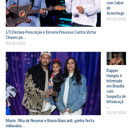
com Sabor
de
Aconchego
03/10/2025
STJ Declara Prescrição e Encerra Processo Contra Victor
Chaves po ...
03/10/2025
Rapper
Hungria é
Internado
em Brasília
com
Suspeita de
Intoxicaçã
...
02/10/2025
Mavie, filha de Neymar e Bruna Biancardi, ganha festa
milionária ...