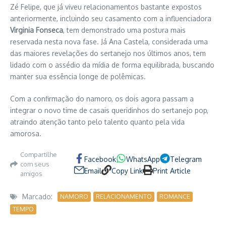
Zé Felipe, que já viveu relacionamentos bastante expostos
anteriormente, incluindo seu casamento com a influenciadora
Virginia Fonseca
, tem demonstrado uma postura mais
reservada nesta nova fase. Já Ana Castela, considerada uma
das maiores revelações do sertanejo nos últimos anos, tem
lidado com o assédio da mídia de forma equilibrada, buscando
manter sua essência longe de polêmicas.
Com a confirmação do namoro, os dois agora passam a
integrar o novo time de casais queridinhos do sertanejo pop,
atraindo atenção tanto pelo talento quanto pela vida
amorosa.
Compartilhe
Facebook
WhatsApp
Telegram
com seus
Email
Copy Link
Print Article
amigos
Marcado:
NAMORO
RELACIONAMENTO
ROMANCE
TEMPO