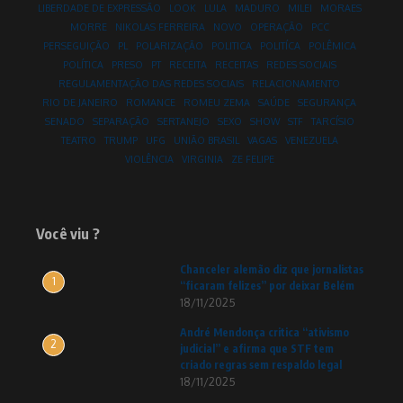
LIBERDADE DE EXPRESSÃO
LOOK
LULA
MADURO
MILEI
MORAES
MORRE
NIKOLAS FERREIRA
NOVO
OPERAÇÃO
PCC
PERSEGUIÇÃO
PL
POLARIZAÇÃO
POLITICA
POLITÍCA
POLÊMICA
POLÍTICA
PRESO
PT
RECEITA
RECEITAS
REDES SOCIAIS
REGULAMENTAÇÃO DAS REDES SOCIAIS
RELACIONAMENTO
RIO DE JANEIRO
ROMANCE
ROMEU ZEMA
SAÚDE
SEGURANÇA
SENADO
SEPARAÇÃO
SERTANEJO
SEXO
SHOW
STF
TARCÍSIO
TEATRO
TRUMP
UFG
UNIÃO BRASIL
VAGAS
VENEZUELA
VIOLÊNCIA
VIRGINIA
ZE FELIPE
Você viu ?
Chanceler alemão diz que jornalistas
1
“ficaram felizes” por deixar Belém
18/11/2025
André Mendonça critica “ativismo
2
judicial” e afirma que STF tem
criado regras sem respaldo legal
18/11/2025