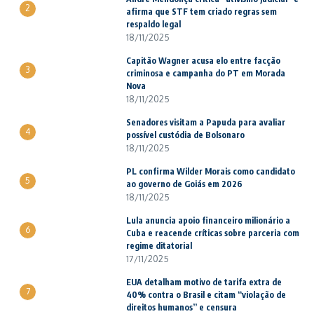
2
afirma que STF tem criado regras sem
respaldo legal
18/11/2025
Capitão Wagner acusa elo entre facção
3
criminosa e campanha do PT em Morada
Nova
18/11/2025
Senadores visitam a Papuda para avaliar
4
possível custódia de Bolsonaro
18/11/2025
PL confirma Wilder Morais como candidato
5
ao governo de Goiás em 2026
18/11/2025
Lula anuncia apoio financeiro milionário a
6
Cuba e reacende críticas sobre parceria com
regime ditatorial
17/11/2025
EUA detalham motivo de tarifa extra de
7
40% contra o Brasil e citam “violação de
direitos humanos” e censura