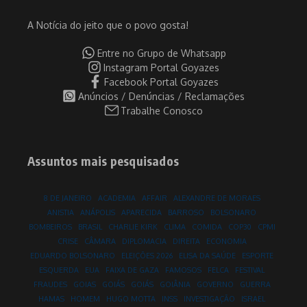
A Notícia do jeito que o povo gosta!
Entre no Grupo de Whatsapp
Instagram Portal Goyazes
Facebook Portal Goyazes
Anúncios / Denúncias / Reclamações
Trabalhe Conosco
Assuntos mais pesquisados
8 DE JANEIRO
ACADEMIA
AFFAIR
ALEXANDRE DE MORAES
ANISTIA
ANÁPOLIS
APARECIDA
BARROSO
BOLSONARO
BOMBEIROS
BRASIL
CHARLIE KIRK
CLIMA
COMIDA
COP30
CPMI
CRISE
CÂMARA
DIPLOMACIA
DIREITA
ECONOMIA
EDUARDO BOLSONARO
ELEIÇÕES 2026
ELISA DA SAÚDE
ESPORTE
ESQUERDA
EUA
FAIXA DE GAZA
FAMOSOS
FELCA
FESTIVAL
FRAUDES
GOIAS
GOIÁS
GOIÁS
GOIÂNIA
GOVERNO
GUERRA
HAMAS
HOMEM
HUGO MOTTA
INSS
INVESTIGAÇÃO
ISRAEL