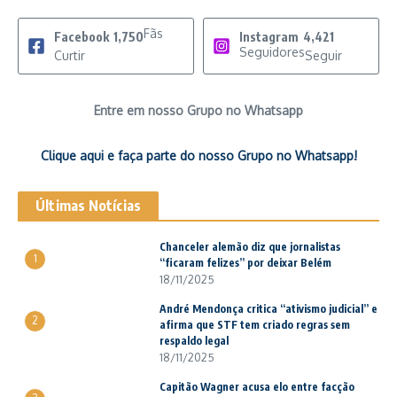
Fãs
Facebook
1,750
Instagram
4,421
Seguidores
Curtir
Seguir
Entre em nosso Grupo no Whatsapp
Clique aqui e faça parte do nosso Grupo no Whatsapp!
Últimas Notícias
Chanceler alemão diz que jornalistas
1
“ficaram felizes” por deixar Belém
18/11/2025
André Mendonça critica “ativismo judicial” e
2
afirma que STF tem criado regras sem
respaldo legal
18/11/2025
Capitão Wagner acusa elo entre facção