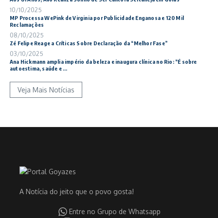
10/10/2025
MP Processa WePink de Virginia por Publicidade Enganosa e 120 Mil
Reclamações
08/10/2025
Zé Felipe Reage a Críticas Sobre Declaração da “Melhor Fase”
03/10/2025
Ana Hickmann amplia império da beleza e inaugura clínica no Rio: “É sobre
autoestima, saúde e ...
Veja Mais Notícias
A Notícia do jeito que o povo gosta!
Entre no Grupo de Whatsapp