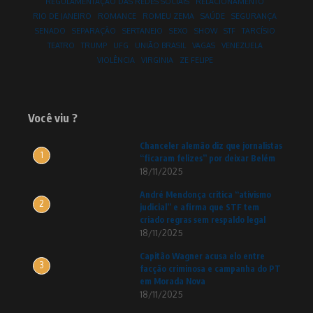
REGULAMENTAÇÃO DAS REDES SOCIAIS
RELACIONAMENTO
RIO DE JANEIRO
ROMANCE
ROMEU ZEMA
SAÚDE
SEGURANÇA
SENADO
SEPARAÇÃO
SERTANEJO
SEXO
SHOW
STF
TARCÍSIO
TEATRO
TRUMP
UFG
UNIÃO BRASIL
VAGAS
VENEZUELA
VIOLÊNCIA
VIRGINIA
ZE FELIPE
Você viu ?
Chanceler alemão diz que jornalistas
1
“ficaram felizes” por deixar Belém
18/11/2025
André Mendonça critica “ativismo
2
judicial” e afirma que STF tem
criado regras sem respaldo legal
18/11/2025
Capitão Wagner acusa elo entre
3
facção criminosa e campanha do PT
em Morada Nova
18/11/2025