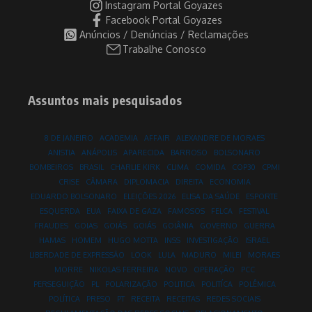
Instagram Portal Goyazes
Facebook Portal Goyazes
Anúncios / Denúncias / Reclamações
Trabalhe Conosco
Assuntos mais pesquisados
8 DE JANEIRO
ACADEMIA
AFFAIR
ALEXANDRE DE MORAES
ANISTIA
ANÁPOLIS
APARECIDA
BARROSO
BOLSONARO
BOMBEIROS
BRASIL
CHARLIE KIRK
CLIMA
COMIDA
COP30
CPMI
CRISE
CÂMARA
DIPLOMACIA
DIREITA
ECONOMIA
EDUARDO BOLSONARO
ELEIÇÕES 2026
ELISA DA SAÚDE
ESPORTE
ESQUERDA
EUA
FAIXA DE GAZA
FAMOSOS
FELCA
FESTIVAL
FRAUDES
GOIAS
GOIÁS
GOIÁS
GOIÂNIA
GOVERNO
GUERRA
HAMAS
HOMEM
HUGO MOTTA
INSS
INVESTIGAÇÃO
ISRAEL
LIBERDADE DE EXPRESSÃO
LOOK
LULA
MADURO
MILEI
MORAES
MORRE
NIKOLAS FERREIRA
NOVO
OPERAÇÃO
PCC
PERSEGUIÇÃO
PL
POLARIZAÇÃO
POLITICA
POLITÍCA
POLÊMICA
POLÍTICA
PRESO
PT
RECEITA
RECEITAS
REDES SOCIAIS