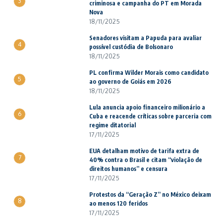
3
criminosa e campanha do PT em Morada
Nova
18/11/2025
Senadores visitam a Papuda para avaliar
4
possível custódia de Bolsonaro
18/11/2025
PL confirma Wilder Morais como candidato
5
ao governo de Goiás em 2026
18/11/2025
Lula anuncia apoio financeiro milionário a
6
Cuba e reacende críticas sobre parceria com
regime ditatorial
17/11/2025
EUA detalham motivo de tarifa extra de
7
40% contra o Brasil e citam “violação de
direitos humanos” e censura
17/11/2025
Protestos da “Geração Z” no México deixam
8
ao menos 120 feridos
17/11/2025