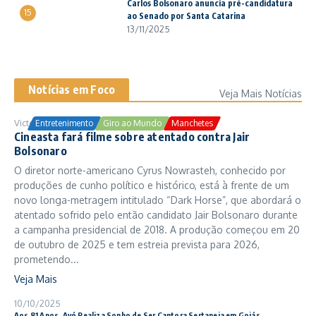
Carlos Bolsonaro anuncia pré-candidatura
15
ao Senado por Santa Catarina
13/11/2025
Notícias em Foco
Veja Mais Notícias
Victor Samuel
24/10/2025
Entretenimento
Giro ao Mundo
Manchetes
Cineasta fará filme sobre atentado contra Jair
Bolsonaro
O diretor norte-americano Cyrus Nowrasteh, conhecido por
produções de cunho político e histórico, está à frente de um
novo longa-metragem intitulado “Dark Horse”, que abordará o
atentado sofrido pelo então candidato Jair Bolsonaro durante
a campanha presidencial de 2018. A produção começou em 20
de outubro de 2025 e tem estreia prevista para 2026,
prometendo...
Veja Mais
10/10/2025
Aos 81 Anos, Avó Realiza Sonho de Ser Cantora Sertaneja em Goiás