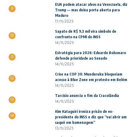
EUA podem atacar alvos na Venezuela, diz
9
Trump — mas deixa porta aberta para
Maduro
17/11/2025
Sapato de R$ 9,3 mil vira símbolo de
10
confronto na CPMI do INSS
14/11/2025
Estratégia para 2026: Eduardo Bolsonaro
11
defende prioridade ao Senado
14/11/2025
Crise na COP 30: Munduruku bloqueiam
12
acesso à Blue Zone em protesto em Belém
14/11/2025
Tarcísio anuncia o fim da Cracolândia
13
14/11/2025
Kim Kataguiri ironiza prisão de ex-
14
presidente do INSS e diz que “vai abrir um
saquê em homenagem”
13/11/2025