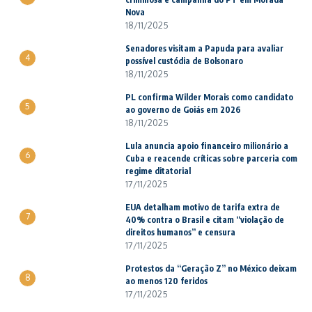
Nova
18/11/2025
Senadores visitam a Papuda para avaliar
4
possível custódia de Bolsonaro
18/11/2025
PL confirma Wilder Morais como candidato
5
ao governo de Goiás em 2026
18/11/2025
Lula anuncia apoio financeiro milionário a
6
Cuba e reacende críticas sobre parceria com
regime ditatorial
17/11/2025
EUA detalham motivo de tarifa extra de
7
40% contra o Brasil e citam “violação de
direitos humanos” e censura
17/11/2025
Protestos da “Geração Z” no México deixam
8
ao menos 120 feridos
17/11/2025