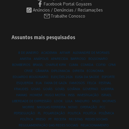
Facebook Portal Goyazes
Anúncios / Denúncias / Reclamações
Trabalhe Conosco
Assuntos mais pesquisados
8 DE JANEIRO
ACADEMIA
AFFAIR
ALEXANDRE DE MORAES
ANISTIA
ANÁPOLIS
APARECIDA
BARROSO
BOLSONARO
BOMBEIROS
BRASIL
CHARLIE KIRK
CLIMA
COMIDA
COP30
CPMI
CRISE
CÂMARA
DIPLOMACIA
DIREITA
ECONOMIA
EDUARDO BOLSONARO
ELEIÇÕES 2026
ELISA DA SAÚDE
ESPORTE
ESQUERDA
EUA
FAIXA DE GAZA
FAMOSOS
FELCA
FESTIVAL
FRAUDES
GOIAS
GOIÁS
GOIÁS
GOIÂNIA
GOVERNO
GUERRA
HAMAS
HOMEM
HUGO MOTTA
INSS
INVESTIGAÇÃO
ISRAEL
LIBERDADE DE EXPRESSÃO
LOOK
LULA
MADURO
MILEI
MORAES
MORRE
NIKOLAS FERREIRA
NOVO
OPERAÇÃO
PCC
PERSEGUIÇÃO
PL
POLARIZAÇÃO
POLITICA
POLITÍCA
POLÊMICA
POLÍTICA
PRESO
PT
RECEITA
RECEITAS
REDES SOCIAIS
REGULAMENTAÇÃO DAS REDES SOCIAIS
RELACIONAMENTO