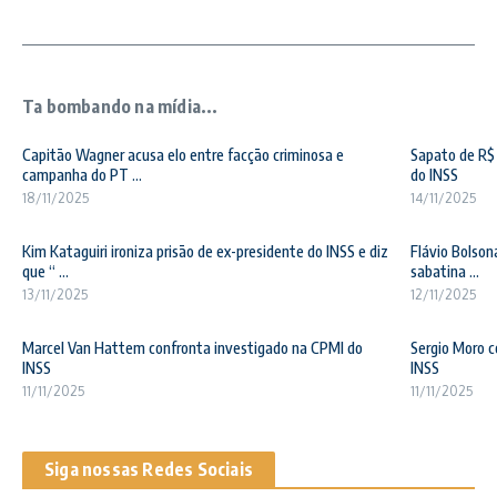
Ta bombando na mídia...
Capitão Wagner acusa elo entre facção criminosa e
Sapato de R$ 
campanha do PT ...
do INSS
18/11/2025
14/11/2025
Kim Kataguiri ironiza prisão de ex-presidente do INSS e diz
Flávio Bolson
que “ ...
sabatina ...
13/11/2025
12/11/2025
Marcel Van Hattem confronta investigado na CPMI do
Sergio Moro c
INSS
INSS
11/11/2025
11/11/2025
Siga nossas Redes Sociais