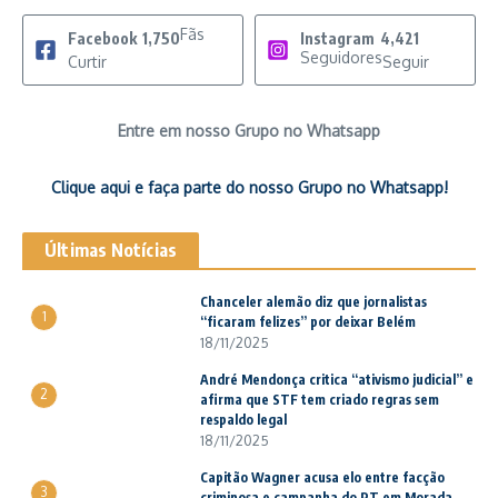
Fãs
Facebook
1,750
Instagram
4,421
Seguidores
Curtir
Seguir
Entre em nosso Grupo no Whatsapp
Clique aqui e faça parte do nosso Grupo no Whatsapp!
Últimas Notícias
Chanceler alemão diz que jornalistas
1
“ficaram felizes” por deixar Belém
18/11/2025
André Mendonça critica “ativismo judicial” e
2
afirma que STF tem criado regras sem
respaldo legal
18/11/2025
Capitão Wagner acusa elo entre facção
3
criminosa e campanha do PT em Morada