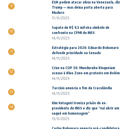
EUA podem atacar alvos na Venezuela, diz
9
Trump — mas deixa porta aberta para
Maduro
17/11/2025
Sapato de R$ 9,3 mil vira símbolo de
10
confronto na CPMI do INSS
14/11/2025
Estratégia para 2026: Eduardo Bolsonaro
11
defende prioridade ao Senado
14/11/2025
Crise na COP 30: Munduruku bloqueiam
12
acesso à Blue Zone em protesto em Belém
14/11/2025
Tarcísio anuncia o fim da Cracolândia
13
14/11/2025
Kim Kataguiri ironiza prisão de ex-
14
presidente do INSS e diz que “vai abrir um
saquê em homenagem”
13/11/2025
Carlos Bolsonaro anuncia pré-candidatura