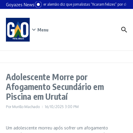
Ir para o conteúdo
Goyazes News
Chanceler alemão diz que jornalistas “ficaram felizes” por deixa
Menu
Adolescente Morre por
Afogamento Secundário em
Piscina em Urutaí
Por
Murillo Machado
16/10/2025
3:00 PM
Um adolescente morreu após sofrer um afogamento