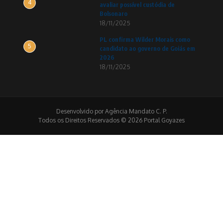
4
avaliar possível custódia de
Bolsonaro
18/11/2025
PL confirma Wilder Morais como
5
candidato ao governo de Goiás em
2026
18/11/2025
Desenvolvido por Agência Mandato C. P.
Todos os Direitos Reservados © 2026 Portal Goyazes