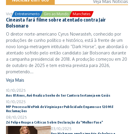
Veja Mais Notícias
Victor Samuel
24/10/2025
Entretenimento
Giro ao Mundo
Manchetes
Cineasta fará filme sobre atentado contra Jair
Bolsonaro
O diretor norte-americano Cyrus Nowrasteh, conhecido por
produções de cunho político e histórico, está à frente de um
novo longa-metragem intitulado “Dark Horse”, que abordará o
atentado sofrido pelo então candidato Jair Bolsonaro durante
a campanha presidencial de 2018. A produção começou em 20
de outubro de 2025 e tem estreia prevista para 2026,
prometendo...
Veja Mais
10/10/2025
Aos 81 Anos, Avó Realiza Sonho de Ser Cantora Sertaneja em Goiás
10/10/2025
MP Processa WePink de Virginia por Publicidade Enganosa e 120 Mil
Reclamações
08/10/2025
Zé Felipe Reage a Críticas Sobre Declaração da “Melhor Fase”
03/10/2025
Ana Hickmann amplia império da beleza e