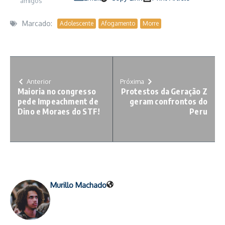
amigos
Marcado:
Adolescente
Afogamento
Morre
Anterior
Próxima
Maioria no congresso
Protestos da Geração Z
pede Impeachment de
geram confrontos do
Dino e Moraes do STF!
Peru
Murillo Machado