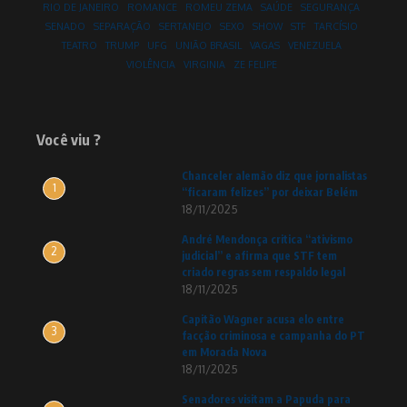
RIO DE JANEIRO
ROMANCE
ROMEU ZEMA
SAÚDE
SEGURANÇA
SENADO
SEPARAÇÃO
SERTANEJO
SEXO
SHOW
STF
TARCÍSIO
TEATRO
TRUMP
UFG
UNIÃO BRASIL
VAGAS
VENEZUELA
VIOLÊNCIA
VIRGINIA
ZE FELIPE
Você viu ?
Chanceler alemão diz que jornalistas
1
“ficaram felizes” por deixar Belém
18/11/2025
André Mendonça critica “ativismo
2
judicial” e afirma que STF tem
criado regras sem respaldo legal
18/11/2025
Capitão Wagner acusa elo entre
3
facção criminosa e campanha do PT
em Morada Nova
18/11/2025
Senadores visitam a Papuda para