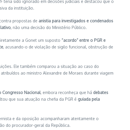
 teria sido ignorado em decisões judiciais e destacou que o
va da instituição.
 contra propostas de
anistia para investigados e condenados
lativo
, não uma decisão do Ministério Público.
 diretamente a Gonet um suposto
“acordo” entre o PGR e
te
, acusando-o de violação de sigilo funcional, obstrução de
tuições. Ele também comparou a situação ao caso do
atribuídos ao ministro Alexandre de Moraes durante viagem
o Congresso Nacional
, embora reconheça que há
debates
ltou que sua atuação na chefia da PGR é
guiada pela
overnista e da oposição acompanharam atentamente o
ção do procurador-geral da República.