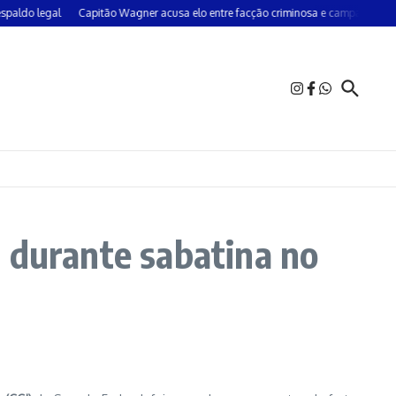
o legal
Capitão Wagner acusa elo entre facção criminosa e campanha do PT 
 durante sabatina no