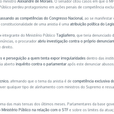
do ministro
Alexandre de Moraes
. O senador citou casos em que o MPF
Público perdeu protagonismo em ações penais de competência exclusi
passando as competências do Congresso Nacional
, ao se manifestar
a constitucionalidade de uma anistia é uma
atribuição política do Legis
integrante do Ministério Público
Tagliaferro
, que teria denunciado
enúncias, o procurador
abriu investigação contra o próprio denuncian
direito.
es e perseguição a quem tenta expor irregularidades
dentro das insti
ria aberto
inquérito contra o parlamentar
após este denunciar abusos 
cnico
, afirmando que o tema da anistia é de
competência exclusiva d
er qualquer tipo de alinhamento com ministros do Supremo e ressa
oi uma das mais tensas dos últimos meses. Parlamentares da base g
 Ministério Público na relação com o STF
e sobre os limites da atua