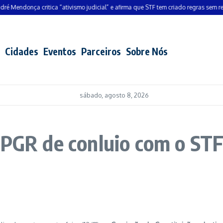
ndonça critica “ativismo judicial” e afirma que STF tem criado regras sem respald
Cidades
Eventos
Parceiros
Sobre Nós
sábado, agosto 8, 2026
 PGR de conluio com o STF