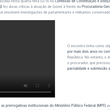
alizada nesta quarta-feira (12/11) na
Comissão de Constituição e Justiça
J)
fez duras críticas à atuação de Gonet à frente da
Procuradoria-Ger
ue envolvem investigações de parlamentares e militantes conservado
O encontro tinha como obj
por mais dois anos no c
República. No entanto, o 
o procurador, que preciso
parcialidade e submissão
 as prerrogativas institucionais do Ministério Público Federal (MPF)
, 