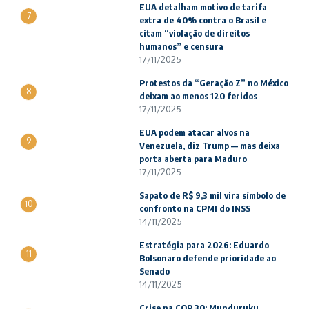
EUA detalham motivo de tarifa
7
extra de 40% contra o Brasil e
citam “violação de direitos
humanos” e censura
17/11/2025
Protestos da “Geração Z” no México
8
deixam ao menos 120 feridos
17/11/2025
EUA podem atacar alvos na
9
Venezuela, diz Trump — mas deixa
porta aberta para Maduro
17/11/2025
Sapato de R$ 9,3 mil vira símbolo de
10
confronto na CPMI do INSS
14/11/2025
Estratégia para 2026: Eduardo
11
Bolsonaro defende prioridade ao
Senado
14/11/2025
Crise na COP 30: Munduruku