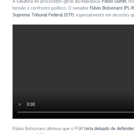
A sabatina do procurador-geral da República,
Paulo Gonet
, re
tensão e confronto político. O senador
Flávio Bolsonaro (PL-R
Supremo Tribunal Federal (STF)
, especialmente em decisões q
Flávio Bolsonaro afirmou que o PGR
teria deixado de defender