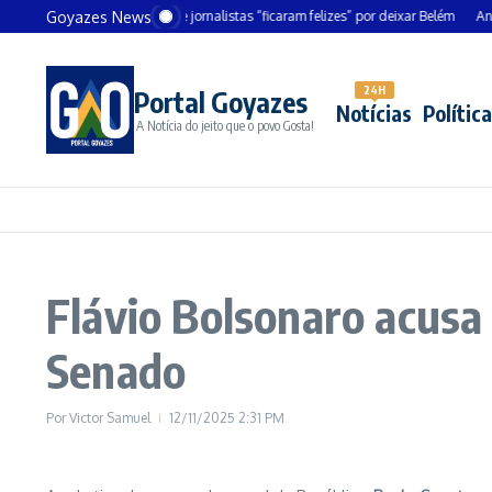
Ir para o conteúdo
Goyazes News
Chanceler alemão diz que jornalistas “ficaram felizes” por deixar Belém
André Me
24H
Portal Goyazes
Notícias
Política
A Notícia do jeito que o povo Gosta!
Flávio Bolsonaro acusa
Senado
Por
Victor Samuel
12/11/2025
2:31 PM