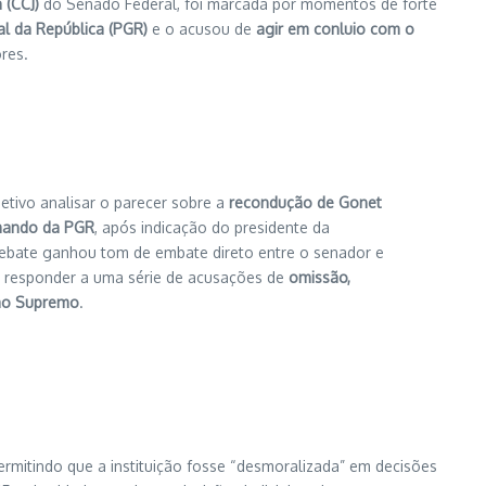
 (CCJ)
do Senado Federal, foi marcada por momentos de forte
al da República (PGR)
e o acusou de
agir em conluio com o
res.
etivo analisar o parecer sobre a
recondução de Gonet
omando da PGR
, após indicação do presidente da
debate ganhou tom de embate direto entre o senador e
u responder a uma série de acusações de
omissão,
 ao Supremo
.
permitindo que a instituição fosse “desmoralizada” em decisões