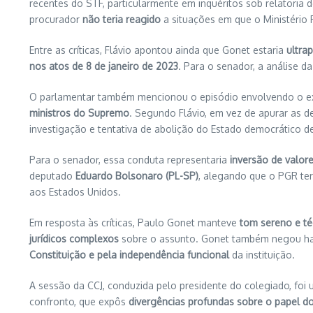
recentes do STF, particularmente em inquéritos sob relatoria 
procurador
não teria reagido
a situações em que o Ministério 
Entre as críticas, Flávio apontou ainda que Gonet estaria
ultra
nos atos de 8 de janeiro de 2023
. Para o senador, a análise d
O parlamentar também mencionou o episódio envolvendo o ex-
ministros do Supremo
. Segundo Flávio, em vez de apurar as d
investigação e tentativa de abolição do Estado democrático de 
Para o senador, essa conduta representaria
inversão de valor
deputado
Eduardo Bolsonaro (PL-SP)
, alegando que o PGR te
aos Estados Unidos.
Em resposta às críticas, Paulo Gonet manteve
tom sereno e té
jurídicos complexos
sobre o assunto. Gonet também negou hav
Constituição e pela independência funcional
da instituição.
A sessão da CCJ, conduzida pelo presidente do colegiado, f
confronto, que expôs
divergências profundas sobre o papel do