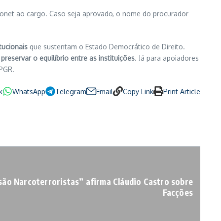
onet ao cargo. Caso seja aprovado, o nome do procurador
itucionais
que sustentam o Estado Democrático de Direito.
preservar o equilíbrio entre as instituições
. Já para apoiadores
 PGR.
k
WhatsApp
Telegram
Email
Copy Link
Print Article
são Narcoterroristas” afirma Cláudio Castro sobre
Facções