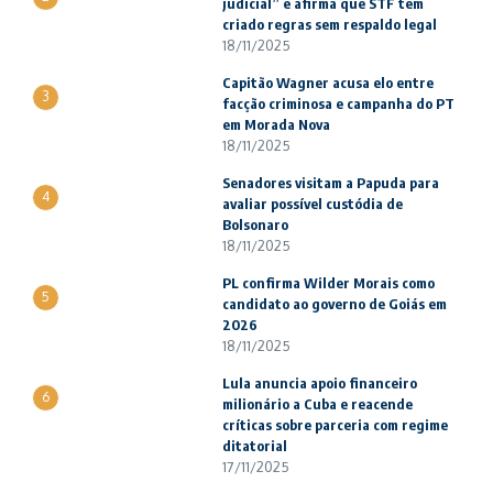
judicial” e afirma que STF tem
criado regras sem respaldo legal
18/11/2025
Capitão Wagner acusa elo entre
3
facção criminosa e campanha do PT
em Morada Nova
18/11/2025
Senadores visitam a Papuda para
4
avaliar possível custódia de
Bolsonaro
18/11/2025
PL confirma Wilder Morais como
5
candidato ao governo de Goiás em
2026
18/11/2025
Lula anuncia apoio financeiro
6
milionário a Cuba e reacende
críticas sobre parceria com regime
ditatorial
17/11/2025