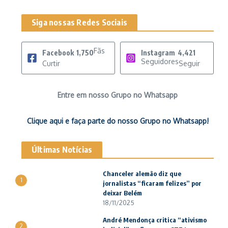
Siga nossas Redes Sociais
Fãs
Facebook
1,750
Instagram
4,421
Seguidores
Curtir
Seguir
Entre em nosso Grupo no Whatsapp
Clique aqui e faça parte do nosso Grupo no Whatsapp!
Últimas Notícias
Chanceler alemão diz que
1
jornalistas “ficaram felizes” por
deixar Belém
18/11/2025
André Mendonça critica “ativismo
2