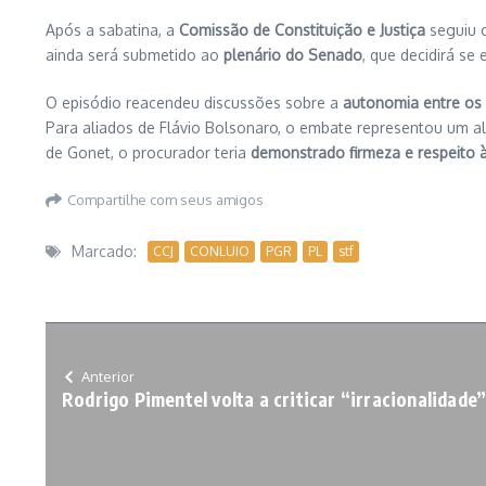
Após a sabatina, a
Comissão de Constituição e Justiça
seguiu 
ainda será submetido ao
plenário do Senado
, que decidirá se
O episódio reacendeu discussões sobre a
autonomia entre os
Para aliados de Flávio Bolsonaro, o embate representou um a
de Gonet, o procurador teria
demonstrado firmeza e respeito 
Compartilhe com seus amigos
Marcado:
CCJ
CONLUIO
PGR
PL
stf
Anterior
Rodrigo Pimentel volta a criticar “irracionalidade”