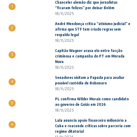
Chanceler alemão diz que jornalistas
1
“ficaram felizes” por deixar Belém
18/11/2025
André Mendonça critica “ativismo judicial” e
2
afirma que STF tem criado regras sem
respaldo legal
18/11/2025
Capitão Wagner acusa elo entre facção
3
criminosa e campanha do PT em Morada
Nova
18/11/2025
Senadores visitam a Papuda para avaliar
4
possível custódia de Bolsonaro
18/11/2025
PL confirma Wilder Morais como candidato
5
ao governo de Goiás em 2026
18/11/2025
Lula anuncia apoio financeiro milionário a
6
Cuba e reacende críticas sobre parceria com
regime ditatorial