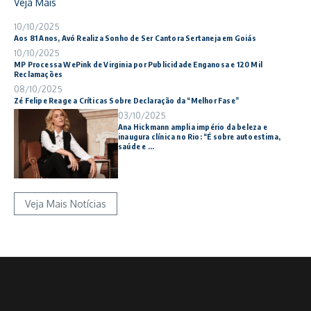
Veja Mais
10/10/2025
Aos 81 Anos, Avó Realiza Sonho de Ser Cantora Sertaneja em Goiás
10/10/2025
MP Processa WePink de Virginia por Publicidade Enganosa e 120 Mil
Reclamações
08/10/2025
Zé Felipe Reage a Críticas Sobre Declaração da “Melhor Fase”
03/10/2025
Ana Hickmann amplia império da beleza e
inaugura clínica no Rio: “É sobre autoestima,
saúde e ...
Veja Mais Notícias