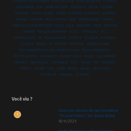
EDUARDO BOLSONARO
ELEIÇÕES 2026
ELISA DA SAÚDE
ESPORTE
ESQUERDA
EUA
FAIXA DE GAZA
FAMOSOS
FELCA
FESTIVAL
FRAUDES
GOIAS
GOIÁS
GOIÁS
GOIÂNIA
GOVERNO
GUERRA
HAMAS
HOMEM
HUGO MOTTA
INSS
INVESTIGAÇÃO
ISRAEL
LIBERDADE DE EXPRESSÃO
LOOK
LULA
MADURO
MILEI
MORAES
MORRE
NIKOLAS FERREIRA
NOVO
OPERAÇÃO
PCC
PERSEGUIÇÃO
PL
POLARIZAÇÃO
POLITICA
POLITÍCA
POLÊMICA
POLÍTICA
PRESO
PT
RECEITA
RECEITAS
REDES SOCIAIS
REGULAMENTAÇÃO DAS REDES SOCIAIS
RELACIONAMENTO
RIO DE JANEIRO
ROMANCE
ROMEU ZEMA
SAÚDE
SEGURANÇA
SENADO
SEPARAÇÃO
SERTANEJO
SEXO
SHOW
STF
TARCÍSIO
TEATRO
TRUMP
UFG
UNIÃO BRASIL
VAGAS
VENEZUELA
VIOLÊNCIA
VIRGINIA
ZE FELIPE
Você viu ?
Chanceler alemão diz que jornalistas
1
“ficaram felizes” por deixar Belém
18/11/2025
André Mendonça critica “ativismo