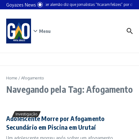
Ir para o conteúdo
Goyazes News
Chanceler alemão diz que jornalistas “ficaram felizes” por deixa
Menu
Home
/
Afogamento
Navegando pela Tag: Afogamento
Investigação
Adolescente Morre por Afogamento
Secundário em Piscina em Urutaí
Um adolescente morreu após sofrer um afogamento