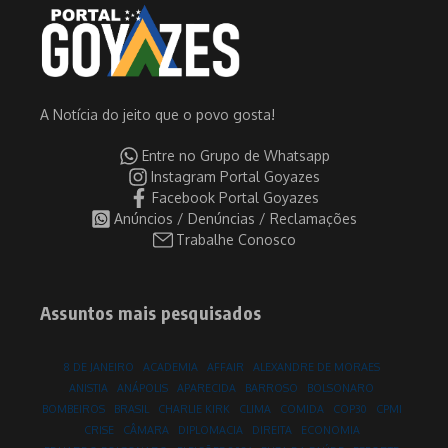
A Notícia do jeito que o povo gosta!
Entre no Grupo de Whatsapp
Instagram Portal Goyazes
Facebook Portal Goyazes
Anúncios / Denúncias / Reclamações
Trabalhe Conosco
Assuntos mais pesquisados
8 DE JANEIRO
ACADEMIA
AFFAIR
ALEXANDRE DE MORAES
ANISTIA
ANÁPOLIS
APARECIDA
BARROSO
BOLSONARO
BOMBEIROS
BRASIL
CHARLIE KIRK
CLIMA
COMIDA
COP30
CPMI
CRISE
CÂMARA
DIPLOMACIA
DIREITA
ECONOMIA