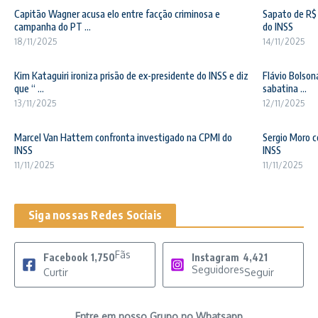
Capitão Wagner acusa elo entre facção criminosa e
Sapato de R$ 
campanha do PT ...
do INSS
18/11/2025
14/11/2025
Kim Kataguiri ironiza prisão de ex-presidente do INSS e diz
Flávio Bolson
que “ ...
sabatina ...
13/11/2025
12/11/2025
Marcel Van Hattem confronta investigado na CPMI do
Sergio Moro c
INSS
INSS
11/11/2025
11/11/2025
Siga nossas Redes Sociais
Fãs
Facebook
1,750
Instagram
4,421
Seguidores
Curtir
Seguir
Entre em nosso Grupo no Whatsapp