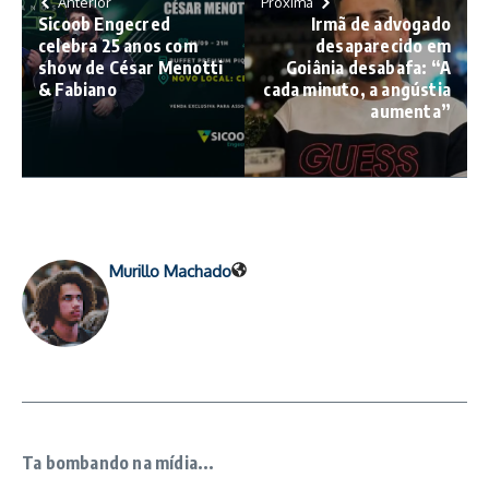
Anterior
Próxima
Sicoob Engecred
Irmã de advogado
celebra 25 anos com
desaparecido em
show de César Menotti
Goiânia desabafa: “A
& Fabiano
cada minuto, a angústia
aumenta”
Murillo Machado
Ta bombando na mídia...