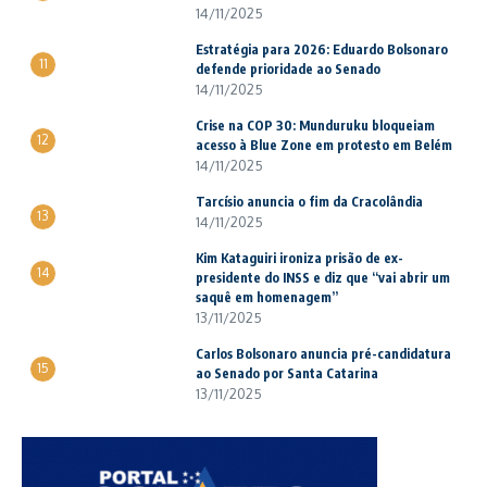
14/11/2025
Estratégia para 2026: Eduardo Bolsonaro
11
defende prioridade ao Senado
14/11/2025
Crise na COP 30: Munduruku bloqueiam
12
acesso à Blue Zone em protesto em Belém
14/11/2025
Tarcísio anuncia o fim da Cracolândia
13
14/11/2025
Kim Kataguiri ironiza prisão de ex-
14
presidente do INSS e diz que “vai abrir um
saquê em homenagem”
13/11/2025
Carlos Bolsonaro anuncia pré-candidatura
15
ao Senado por Santa Catarina
13/11/2025