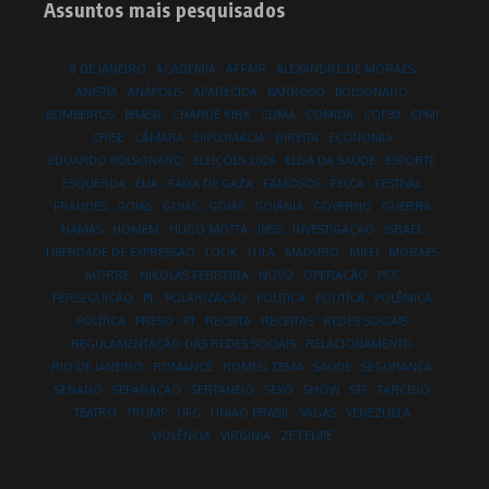
Assuntos mais pesquisados
8 DE JANEIRO
ACADEMIA
AFFAIR
ALEXANDRE DE MORAES
ANISTIA
ANÁPOLIS
APARECIDA
BARROSO
BOLSONARO
BOMBEIROS
BRASIL
CHARLIE KIRK
CLIMA
COMIDA
COP30
CPMI
CRISE
CÂMARA
DIPLOMACIA
DIREITA
ECONOMIA
EDUARDO BOLSONARO
ELEIÇÕES 2026
ELISA DA SAÚDE
ESPORTE
ESQUERDA
EUA
FAIXA DE GAZA
FAMOSOS
FELCA
FESTIVAL
FRAUDES
GOIAS
GOIÁS
GOIÁS
GOIÂNIA
GOVERNO
GUERRA
HAMAS
HOMEM
HUGO MOTTA
INSS
INVESTIGAÇÃO
ISRAEL
LIBERDADE DE EXPRESSÃO
LOOK
LULA
MADURO
MILEI
MORAES
MORRE
NIKOLAS FERREIRA
NOVO
OPERAÇÃO
PCC
PERSEGUIÇÃO
PL
POLARIZAÇÃO
POLITICA
POLITÍCA
POLÊMICA
POLÍTICA
PRESO
PT
RECEITA
RECEITAS
REDES SOCIAIS
REGULAMENTAÇÃO DAS REDES SOCIAIS
RELACIONAMENTO
RIO DE JANEIRO
ROMANCE
ROMEU ZEMA
SAÚDE
SEGURANÇA
SENADO
SEPARAÇÃO
SERTANEJO
SEXO
SHOW
STF
TARCÍSIO
TEATRO
TRUMP
UFG
UNIÃO BRASIL
VAGAS
VENEZUELA
VIOLÊNCIA
VIRGINIA
ZE FELIPE