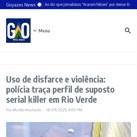
Ir para o conteúdo
Goyazes News
Chanceler alemão diz que jornalistas “ficaram felizes” por deixar Belém
Menu
Uso de disfarce e violência:
polícia traça perfil de suposto
serial killer em Rio Verde
Por
Murillo Machado
18/09/2025
4:00 PM