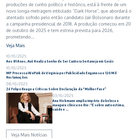
produções de cunho político e histórico, está à frente de um
novo longa-metragem intitulado “Dark Horse”, que abordará o
atentado sofrido pelo então candidato Jair Bolsonaro durante
a campanha presidencial de 2018. A produção começou em 20
de outubro de 2025 e tem estreia prevista para 2026,
prometendo...
Veja Mais
10/10/2025
Aos 81 Anos, Avó Realiza Sonho de Ser Cantora Sertaneja em Goiás
10/10/2025
MP Processa WePink de Virginia por Publicidade Enganosa e 120 Mil
Reclamações
08/10/2025
Zé Felipe Reage a Críticas Sobre Declaração da “Melhor Fase”
03/10/2025
Ana Hickmann amplia império da beleza e
inaugura clínica no Rio: “É sobre autoestima,
saúde e ...
Veja Mais Notícias