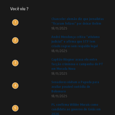
Você viu ?
Chanceler alemão diz que jornalistas
1
“ficaram felizes” por deixar Belém
18/11/2025
André Mendonça critica “ativismo
2
judicial” e afirma que STF tem
criado regras sem respaldo legal
18/11/2025
Capitão Wagner acusa elo entre
3
facção criminosa e campanha do PT
em Morada Nova
18/11/2025
Senadores visitam a Papuda para
4
avaliar possível custódia de
Bolsonaro
18/11/2025
PL confirma Wilder Morais como
5
candidato ao governo de Goiás em
2026