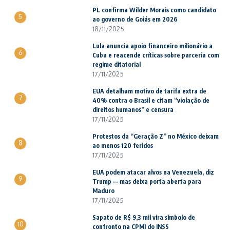
PL confirma Wilder Morais como candidato
5
ao governo de Goiás em 2026
18/11/2025
Lula anuncia apoio financeiro milionário a
6
Cuba e reacende críticas sobre parceria com
regime ditatorial
17/11/2025
EUA detalham motivo de tarifa extra de
7
40% contra o Brasil e citam “violação de
direitos humanos” e censura
17/11/2025
Protestos da “Geração Z” no México deixam
8
ao menos 120 feridos
17/11/2025
EUA podem atacar alvos na Venezuela, diz
9
Trump — mas deixa porta aberta para
Maduro
17/11/2025
Sapato de R$ 9,3 mil vira símbolo de
10
confronto na CPMI do INSS