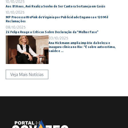
10/10/2025
Aos 81 Anos, Avó Realiza Sonho de Ser Cantora Sertaneja em Goiás
10/10/2025
MP Processa WePink de Virginia por Publicidade Enganosa e 120 Mil
Reclamações
08/10/2025
Zé Felipe Reage a Críticas Sobre Declaração da “Melhor Fase”
03/10/2025
Ana Hickmann amplia império da beleza e
inaugura clínica no Rio: “É sobre autoestima,
saúde e ...
Veja Mais Notícias