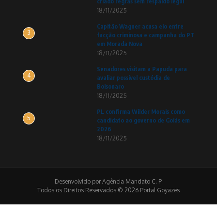
criado regras sem respaldo legal
18/11/2025
Capitão Wagner acusa elo entre
3
facção criminosa e campanha do PT
em Morada Nova
18/11/2025
Senadores visitam a Papuda para
4
avaliar possível custódia de
Bolsonaro
18/11/2025
PL confirma Wilder Morais como
5
candidato ao governo de Goiás em
2026
18/11/2025
Desenvolvido por Agência Mandato C. P.
Todos os Direitos Reservados © 2026 Portal Goyazes