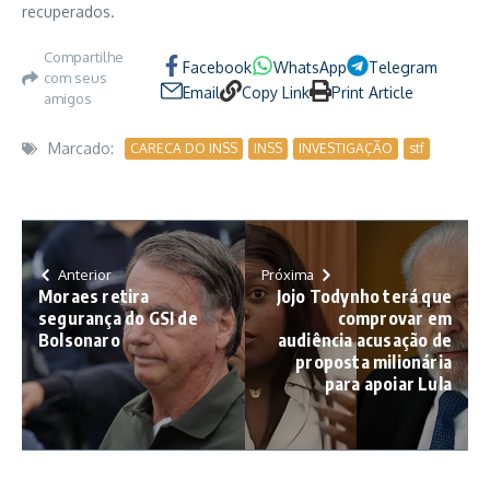
recuperados.
Compartilhe
Facebook
WhatsApp
Telegram
com seus
Email
Copy Link
Print Article
amigos
Marcado:
CARECA DO INSS
INSS
INVESTIGAÇÃO
stf
Anterior
Próxima
Moraes retira
Jojo Todynho terá que
segurança do GSI de
comprovar em
Bolsonaro
audiência acusação de
proposta milionária
para apoiar Lula