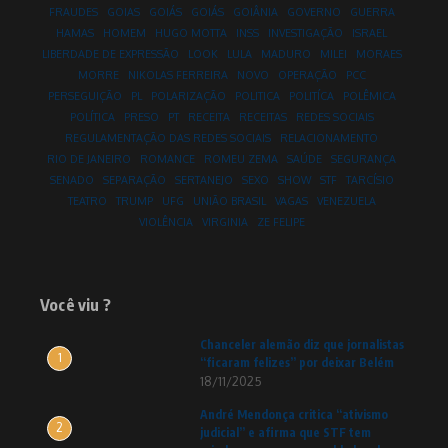
FRAUDES
GOIAS
GOIÁS
GOIÁS
GOIÂNIA
GOVERNO
GUERRA
HAMAS
HOMEM
HUGO MOTTA
INSS
INVESTIGAÇÃO
ISRAEL
LIBERDADE DE EXPRESSÃO
LOOK
LULA
MADURO
MILEI
MORAES
MORRE
NIKOLAS FERREIRA
NOVO
OPERAÇÃO
PCC
PERSEGUIÇÃO
PL
POLARIZAÇÃO
POLITICA
POLITÍCA
POLÊMICA
POLÍTICA
PRESO
PT
RECEITA
RECEITAS
REDES SOCIAIS
REGULAMENTAÇÃO DAS REDES SOCIAIS
RELACIONAMENTO
RIO DE JANEIRO
ROMANCE
ROMEU ZEMA
SAÚDE
SEGURANÇA
SENADO
SEPARAÇÃO
SERTANEJO
SEXO
SHOW
STF
TARCÍSIO
TEATRO
TRUMP
UFG
UNIÃO BRASIL
VAGAS
VENEZUELA
VIOLÊNCIA
VIRGINIA
ZE FELIPE
Você viu ?
Chanceler alemão diz que jornalistas
1
“ficaram felizes” por deixar Belém
18/11/2025
André Mendonça critica “ativismo
2
judicial” e afirma que STF tem