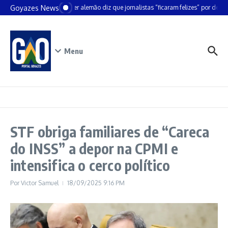
Ir para o conteúdo
Goyazes News
Chanceler alemão diz que jornalistas “ficaram felizes” por deixar
Menu
STF obriga familiares de “Careca
do INSS” a depor na CPMI e
intensifica o cerco político
Por
Victor Samuel
18/09/2025
9:16 PM