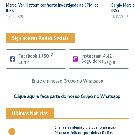
Marcel Van Hattem confronta investigado na CPMI do
Sergio Moro c
INSS
INSS
11/11/2025
11/11/2025
Siga nossas Redes Sociais
Fãs
Facebook
1,750
Instagram
4,421
Seguidores
Curtir
Seguir
Entre em nosso Grupo no Whatsapp
Clique aqui e faça parte do nosso Grupo no Whatsapp!
Últimas Notícias
Chanceler alemão diz que jornalistas
1
“ficaram felizes” por deixar Belém