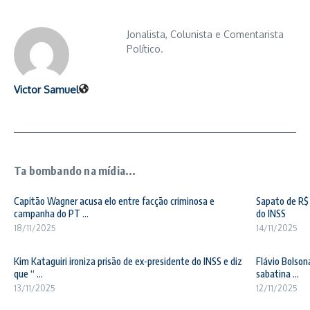
Jonalista, Colunista e Comentarista
Político.
Victor Samuel
Ta bombando na mídia...
Capitão Wagner acusa elo entre facção criminosa e
Sapato de R$ 
campanha do PT ...
do INSS
18/11/2025
14/11/2025
Kim Kataguiri ironiza prisão de ex-presidente do INSS e diz
Flávio Bolson
que “ ...
sabatina ...
13/11/2025
12/11/2025