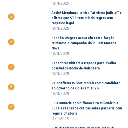
18/11/2025
André Mendonça critica “ativismo judicial” e
2
afirma que STF tem criado regras sem
respaldo legal
18/11/2025
Capitão Wagner acusa elo entre facção
3
criminosa e campanha do PT em Morada
Nova
18/11/2025
Senadores visitam a Papuda para avaliar
4
possível custódia de Bolsonaro
18/11/2025
PL confirma Wilder Morais como candidato
5
ao governo de Goiás em 2026
18/11/2025
Lula anuncia apoio financeiro milionário a
6
Cuba e reacende críticas sobre parceria com
regime ditatorial
17/11/2025