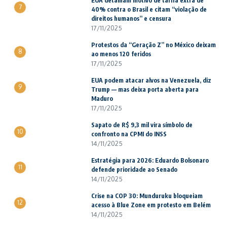
EUA detalham motivo de tarifa extra de
7
40% contra o Brasil e citam “violação de
direitos humanos” e censura
17/11/2025
Protestos da “Geração Z” no México deixam
8
ao menos 120 feridos
17/11/2025
EUA podem atacar alvos na Venezuela, diz
9
Trump — mas deixa porta aberta para
Maduro
17/11/2025
Sapato de R$ 9,3 mil vira símbolo de
10
confronto na CPMI do INSS
14/11/2025
Estratégia para 2026: Eduardo Bolsonaro
11
defende prioridade ao Senado
14/11/2025
Crise na COP 30: Munduruku bloqueiam
12
acesso à Blue Zone em protesto em Belém
14/11/2025