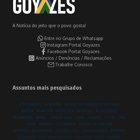
A Notícia do jeito que o povo gosta!
Entre no Grupo de Whatsapp
Instagram Portal Goyazes
Facebook Portal Goyazes
Anúncios / Denúncias / Reclamações
Trabalhe Conosco
Assuntos mais pesquisados
8 DE JANEIRO
ACADEMIA
AFFAIR
ALEXANDRE DE MORAES
ANISTIA
ANÁPOLIS
APARECIDA
BARROSO
BOLSONARO
BOMBEIROS
BRASIL
CHARLIE KIRK
CLIMA
COMIDA
COP30
CPMI
CRISE
CÂMARA
DIPLOMACIA
DIREITA
ECONOMIA
EDUARDO BOLSONARO
ELEIÇÕES 2026
ELISA DA SAÚDE
ESPORTE
ESQUERDA
EUA
FAIXA DE GAZA
FAMOSOS
FELCA
FESTIVAL