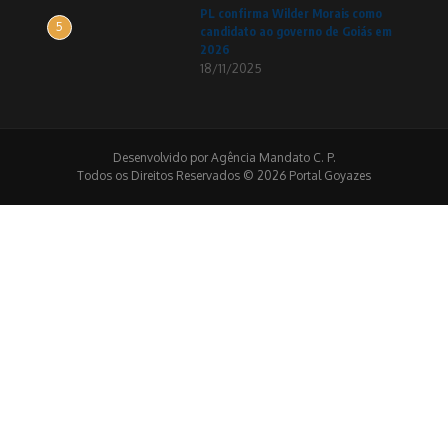
PL confirma Wilder Morais como
5
candidato ao governo de Goiás em
2026
18/11/2025
Desenvolvido por Agência Mandato C. P.
Todos os Direitos Reservados © 2026 Portal Goyazes