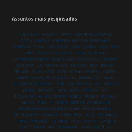
Assuntos mais pesquisados
8 DE JANEIRO
ACADEMIA
AFFAIR
ALEXANDRE DE MORAES
ANISTIA
ANÁPOLIS
APARECIDA
BARROSO
BOLSONARO
BOMBEIROS
BRASIL
CHARLIE KIRK
CLIMA
COMIDA
COP30
CPMI
CRISE
CÂMARA
DIPLOMACIA
DIREITA
ECONOMIA
EDUARDO BOLSONARO
ELEIÇÕES 2026
ELISA DA SAÚDE
ESPORTE
ESQUERDA
EUA
FAIXA DE GAZA
FAMOSOS
FELCA
FESTIVAL
FRAUDES
GOIAS
GOIÁS
GOIÁS
GOIÂNIA
GOVERNO
GUERRA
HAMAS
HOMEM
HUGO MOTTA
INSS
INVESTIGAÇÃO
ISRAEL
LIBERDADE DE EXPRESSÃO
LOOK
LULA
MADURO
MILEI
MORAES
MORRE
NIKOLAS FERREIRA
NOVO
OPERAÇÃO
PCC
PERSEGUIÇÃO
PL
POLARIZAÇÃO
POLITICA
POLITÍCA
POLÊMICA
POLÍTICA
PRESO
PT
RECEITA
RECEITAS
REDES SOCIAIS
REGULAMENTAÇÃO DAS REDES SOCIAIS
RELACIONAMENTO
RIO DE JANEIRO
ROMANCE
ROMEU ZEMA
SAÚDE
SEGURANÇA
SENADO
SEPARAÇÃO
SERTANEJO
SEXO
SHOW
STF
TARCÍSIO
TEATRO
TRUMP
UFG
UNIÃO BRASIL
VAGAS
VENEZUELA