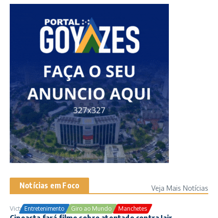
Notícias em Foco
Veja Mais Notícias
Victor Samuel
24/10/2025
Entretenimento
Giro ao Mundo
Manchetes
Cineasta fará filme sobre atentado contra Jair