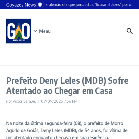
Ir para o conteúdo
Goyazes News
Chanceler alemão diz que jornalistas “ficaram felizes” por deixar
Menu
Prefeito Deny Leles (MDB) Sofre
Atentado ao Chegar em Casa
Por
Victor Samuel
09/09/2025
7:56 PM
Na noite da última segunda-feira (08), o prefeito de Morro
Agudo de Goiás, Deny Leles (MDB), de 54 anos, foi vítima de
um atentado enquanto chegava em sua residência,