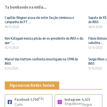
Ta bombando na mídia...
Capitão Wagner acusa elo entre facção criminosa e
Sapato de R$ 
campanha do PT ...
do INSS
18/11/2025
14/11/2025
Kim Kataguiri ironiza prisão de ex-presidente do INSS e diz
Flávio Bolson
que “ ...
sabatina ...
13/11/2025
12/11/2025
Marcel Van Hattem confronta investigado na CPMI do
Sergio Moro c
INSS
INSS
11/11/2025
11/11/2025
Siga nossas Redes Sociais
Fãs
Facebook
1,750
Instagram
4,421
Seguidores
Curtir
Seguir