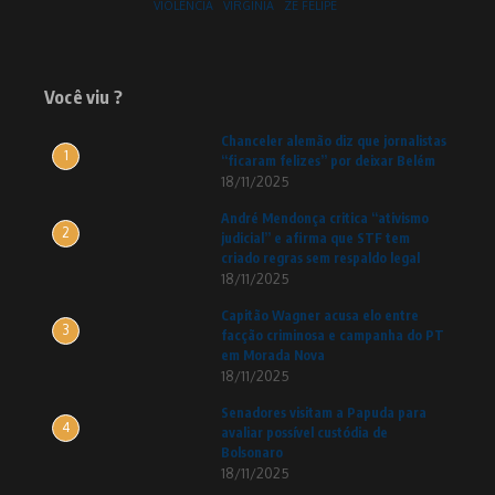
VIOLÊNCIA
VIRGINIA
ZE FELIPE
Você viu ?
Chanceler alemão diz que jornalistas
1
“ficaram felizes” por deixar Belém
18/11/2025
André Mendonça critica “ativismo
2
judicial” e afirma que STF tem
criado regras sem respaldo legal
18/11/2025
Capitão Wagner acusa elo entre
3
facção criminosa e campanha do PT
em Morada Nova
18/11/2025
Senadores visitam a Papuda para
4
avaliar possível custódia de
Bolsonaro
18/11/2025