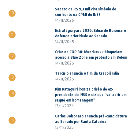
Sapato de R$ 9,3 mil vira símbolo de
10
confronto na CPMI do INSS
14/11/2025
Estratégia para 2026: Eduardo Bolsonaro
11
defende prioridade ao Senado
14/11/2025
Crise na COP 30: Munduruku bloqueiam
12
acesso à Blue Zone em protesto em Belém
14/11/2025
Tarcísio anuncia o fim da Cracolândia
13
14/11/2025
Kim Kataguiri ironiza prisão de ex-
14
presidente do INSS e diz que “vai abrir um
saquê em homenagem”
13/11/2025
Carlos Bolsonaro anuncia pré-candidatura
15
ao Senado por Santa Catarina
13/11/2025