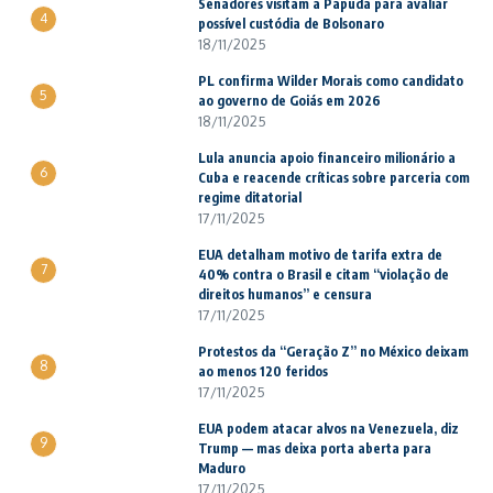
Senadores visitam a Papuda para avaliar
4
possível custódia de Bolsonaro
18/11/2025
PL confirma Wilder Morais como candidato
5
ao governo de Goiás em 2026
18/11/2025
Lula anuncia apoio financeiro milionário a
6
Cuba e reacende críticas sobre parceria com
regime ditatorial
17/11/2025
EUA detalham motivo de tarifa extra de
7
40% contra o Brasil e citam “violação de
direitos humanos” e censura
17/11/2025
Protestos da “Geração Z” no México deixam
8
ao menos 120 feridos
17/11/2025
EUA podem atacar alvos na Venezuela, diz
9
Trump — mas deixa porta aberta para
Maduro
17/11/2025