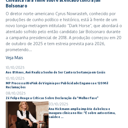
Bolsonaro
O diretor norte-americano Cyrus Nowrasteh, conhecido por
produções de cunho político e histórico, está à frente de um
novo longa-metragem intitulado “Dark Horse”, que abordará o
atentado sofrido pelo então candidato Jair Bolsonaro durante
a campanha presidencial de 2018. A produção começou em 20
de outubro de 2025 e tem estreia prevista para 2026,
prometendo...
Veja Mais
10/10/2025
Aos 81 Anos, Avó Realiza Sonho de Ser Cantora Sertaneja em Goiás
10/10/2025
MP Processa WePink de Virginia por Publicidade Enganosa e 120 Mil
Reclamações
08/10/2025
Zé Felipe Reage a Críticas Sobre Declaração da “Melhor Fase”
03/10/2025
Ana Hickmann amplia império da beleza e
inaugura clínica no Rio: “É sobre autoestima,
saúde e ...