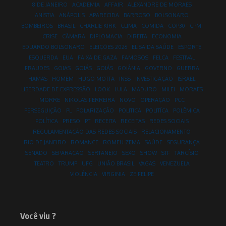
8 DE JANEIRO
ACADEMIA
AFFAIR
ALEXANDRE DE MORAES
ANISTIA
ANÁPOLIS
APARECIDA
BARROSO
BOLSONARO
BOMBEIROS
BRASIL
CHARLIE KIRK
CLIMA
COMIDA
COP30
CPMI
CRISE
CÂMARA
DIPLOMACIA
DIREITA
ECONOMIA
EDUARDO BOLSONARO
ELEIÇÕES 2026
ELISA DA SAÚDE
ESPORTE
ESQUERDA
EUA
FAIXA DE GAZA
FAMOSOS
FELCA
FESTIVAL
FRAUDES
GOIAS
GOIÁS
GOIÁS
GOIÂNIA
GOVERNO
GUERRA
HAMAS
HOMEM
HUGO MOTTA
INSS
INVESTIGAÇÃO
ISRAEL
LIBERDADE DE EXPRESSÃO
LOOK
LULA
MADURO
MILEI
MORAES
MORRE
NIKOLAS FERREIRA
NOVO
OPERAÇÃO
PCC
PERSEGUIÇÃO
PL
POLARIZAÇÃO
POLITICA
POLITÍCA
POLÊMICA
POLÍTICA
PRESO
PT
RECEITA
RECEITAS
REDES SOCIAIS
REGULAMENTAÇÃO DAS REDES SOCIAIS
RELACIONAMENTO
RIO DE JANEIRO
ROMANCE
ROMEU ZEMA
SAÚDE
SEGURANÇA
SENADO
SEPARAÇÃO
SERTANEJO
SEXO
SHOW
STF
TARCÍSIO
TEATRO
TRUMP
UFG
UNIÃO BRASIL
VAGAS
VENEZUELA
VIOLÊNCIA
VIRGINIA
ZE FELIPE
Você viu ?