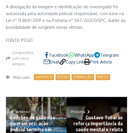
A divulgação da imagem e identificação do investigado foi
autorizada pela autoridade policial responsável, com base na
Lei nº 13.869/2019 e na Portaria nº 547/2021/DGPC, diante da
possibilidade de surgirem novas vítimas.
FONTE: PCGO
Compartilhe
Facebook
WhatsApp
Telegram
com seus
Email
Copy Link
Print Article
amigos
Marcado:
ANAPOLIS
IDOSO
OPERAÇÃO
PRESO
Anterior
Próxima
Ladrões de gado não
Gustavo Tubarão
tiveram vez: ação
reforça importância da
policial termina em
saúde mental e relata