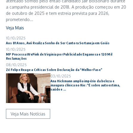
atentado sofrido pelo então candidato Jair Bolsonaro durante
a campanha presidencial de 2018. A produção começou em 20
de outubro de 2025 e tem estreia prevista para 2026,
prometendo...
Veja Mais
10/10/2025
Aos 81 Anos, Avó Realiza Sonho de Ser Cantora Sertaneja em Goiás
10/10/2025
MP Processa WePink de Virginia por Publicidade Enganosa e 120 Mil
Reclamações
08/10/2025
Zé Felipe Reage a Críticas Sobre Declaração da “Melhor Fase”
03/10/2025
Ana Hickmann amplia império da beleza e
inaugura clínica no Rio: “É sobre autoestima,
saúde e ...
Veja Mais Notícias