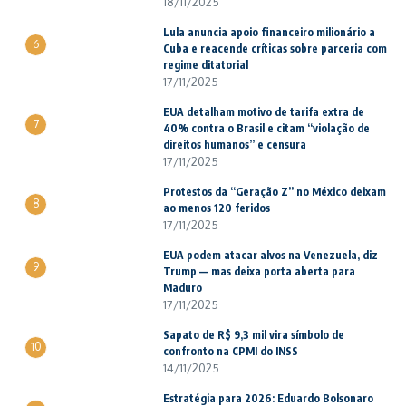
18/11/2025
Lula anuncia apoio financeiro milionário a
6
Cuba e reacende críticas sobre parceria com
regime ditatorial
17/11/2025
EUA detalham motivo de tarifa extra de
7
40% contra o Brasil e citam “violação de
direitos humanos” e censura
17/11/2025
Protestos da “Geração Z” no México deixam
8
ao menos 120 feridos
17/11/2025
EUA podem atacar alvos na Venezuela, diz
9
Trump — mas deixa porta aberta para
Maduro
17/11/2025
Sapato de R$ 9,3 mil vira símbolo de
10
confronto na CPMI do INSS
14/11/2025
Estratégia para 2026: Eduardo Bolsonaro