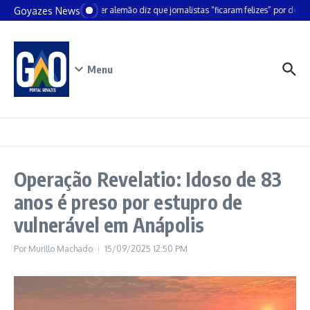
Ir para o conteúdo
Goyazes News
Chanceler alemão diz que jornalistas “ficaram felizes” por deixar
Menu
Operação Revelatio: Idoso de 83
anos é preso por estupro de
vulnerável em Anápolis
Por
Murillo Machado
15/09/2025
12:50 PM