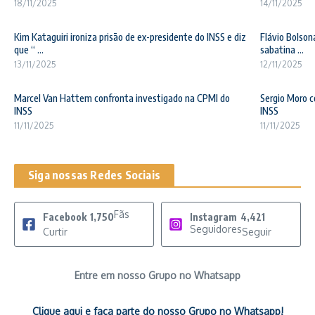
18/11/2025
14/11/2025
Kim Kataguiri ironiza prisão de ex-presidente do INSS e diz
Flávio Bolson
que “ ...
sabatina ...
13/11/2025
12/11/2025
Marcel Van Hattem confronta investigado na CPMI do
Sergio Moro c
INSS
INSS
11/11/2025
11/11/2025
Siga nossas Redes Sociais
Fãs
Facebook
1,750
Instagram
4,421
Seguidores
Curtir
Seguir
Entre em nosso Grupo no Whatsapp
Clique aqui e faça parte do nosso Grupo no Whatsapp!