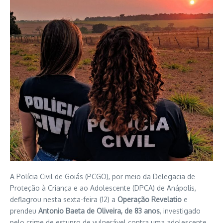
A Polícia Civil de Goiás (PCGO), por meio da Delegacia de
Proteção à Criança e ao Adolescente (DPCA) de Anápolis,
deflagrou nesta sexta-feira (12) a
Operação Revelatio
e
prendeu
Antonio Baeta de Oliveira, de 83 anos
, investigado
pelo crime de estupro de vulnerável contra uma adolescente