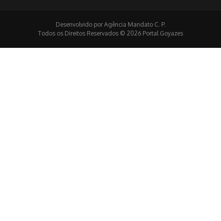
Desenvolvido por Agência Mandato C. P.
Todos os Direitos Reservados © 2026 Portal Goyazes