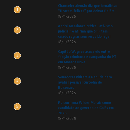
Chanceler alemão diz que jornalistas
1
“ficaram felizes” por deixar Belém
18/11/2025
André Mendonça critica “ativismo
2
judicial” e afirma que STF tem
criado regras sem respaldo legal
18/11/2025
Capitão Wagner acusa elo entre
3
facção criminosa e campanha do PT
em Morada Nova
18/11/2025
Senadores visitam a Papuda para
4
avaliar possível custódia de
Bolsonaro
18/11/2025
PL confirma Wilder Morais como
5
candidato ao governo de Goiás em
2026
18/11/2025