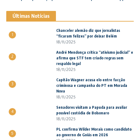
Últimas Notícias
Chanceler alemão diz que jornalistas
1
“ficaram felizes” por deixar Belém
18/11/2025
André Mendonça critica “ativismo judicial” e
2
afirma que STF tem criado regras sem
respaldo legal
18/11/2025
Capitão Wagner acusa elo entre facção
3
criminosa e campanha do PT em Morada
Nova
18/11/2025
Senadores visitam a Papuda para avaliar
4
possível custódia de Bolsonaro
18/11/2025
PL confirma Wilder Morais como candidato
5
ao governo de Goiás em 2026