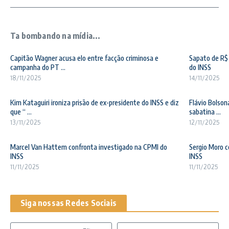
Ta bombando na mídia...
Capitão Wagner acusa elo entre facção criminosa e
Sapato de R$ 
campanha do PT ...
do INSS
18/11/2025
14/11/2025
Kim Kataguiri ironiza prisão de ex-presidente do INSS e diz
Flávio Bolson
que “ ...
sabatina ...
13/11/2025
12/11/2025
Marcel Van Hattem confronta investigado na CPMI do
Sergio Moro c
INSS
INSS
11/11/2025
11/11/2025
Siga nossas Redes Sociais