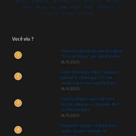
SENADO
SEPARAÇÃO
SERTANEJO
SEXO
SHOW
STF
TARCÍSIO
TEATRO
TRUMP
UFG
UNIÃO BRASIL
VAGAS
VENEZUELA
VIOLÊNCIA
VIRGINIA
ZE FELIPE
Você viu ?
Chanceler alemão diz que jornalistas
1
“ficaram felizes” por deixar Belém
18/11/2025
André Mendonça critica “ativismo
2
judicial” e afirma que STF tem
criado regras sem respaldo legal
18/11/2025
Capitão Wagner acusa elo entre
3
facção criminosa e campanha do PT
em Morada Nova
18/11/2025
Senadores visitam a Papuda para
4
avaliar possível custódia de