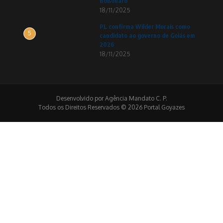
Bolsonaro
18/11/2025
PL confirma Wilder Morais como
5
candidato ao governo de Goiás em
2026
18/11/2025
Desenvolvido por Agência Mandato C. P.
Todos os Direitos Reservados © 2026 Portal Goyazes