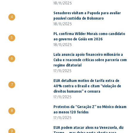
18/11/2025
Senadores visitam a Papuda para avaliar
4
possível custódia de Bolsonaro
18/11/2025
PL confirma Wilder Morais como candidato
5
ao governo de Goiás em 2026
18/11/2025
Lula anuncia apoio financeiro milionário a
6
Cuba e reacende críticas sobre parceria com
regime ditatorial
17/11/2025
EUA detalham motivo de tarifa extra de
7
40% contra o Brasil e citam “violação de
direitos humanos” e censura
17/11/2025
Protestos da “Geração Z” no México deixam
8
ao menos 120 feridos
17/11/2025
EUA podem atacar alvos na Venezuela, diz
9
Trump — mas deixa porta aberta para