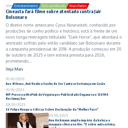
Victor Samuel
24/10/2025
Entretenimento
Giro ao Mundo
Manchetes
Cineasta fará filme sobre atentado contra Jair
Bolsonaro
O diretor norte-americano Cyrus Nowrasteh, conhecido por
produções de cunho político e histórico, está à frente de um
novo longa-metragem intitulado “Dark Horse”, que abordará o
atentado sofrido pelo então candidato Jair Bolsonaro durante
a campanha presidencial de 2018. A produção começou em 20
de outubro de 2025 e tem estreia prevista para 2026,
prometendo...
Veja Mais
10/10/2025
Aos 81 Anos, Avó Realiza Sonho de Ser Cantora Sertaneja em Goiás
10/10/2025
MP Processa WePink de Virginia por Publicidade Enganosa e 120 Mil
Reclamações
08/10/2025
Zé Felipe Reage a Críticas Sobre Declaração da “Melhor Fase”
03/10/2025
Ana Hickmann amplia império da beleza e
inaugura clínica no Rio: “É sobre autoestima,