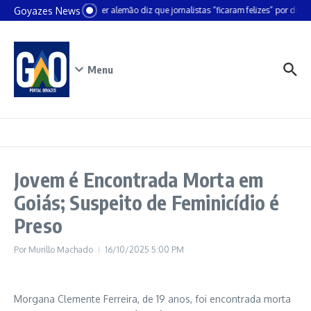
Ir para o conteúdo
Goyazes News
Chanceler alemão diz que jornalistas “ficaram felizes” por deixar
Menu
Jovem é Encontrada Morta em
Goiás; Suspeito de Feminicídio é
Preso
Por
Murillo Machado
16/10/2025
5:00 PM
Morgana Clemente Ferreira, de 19 anos, foi encontrada morta