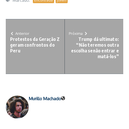
Marcado:
Encontrada
jovem
Anterior
Próxima
Protestos da Geração Z
Trump dá ultimato:
geram confrontos do
“Não teremos outra
Peru
escolha senão entrar e
matá-los”
Murillo Machado