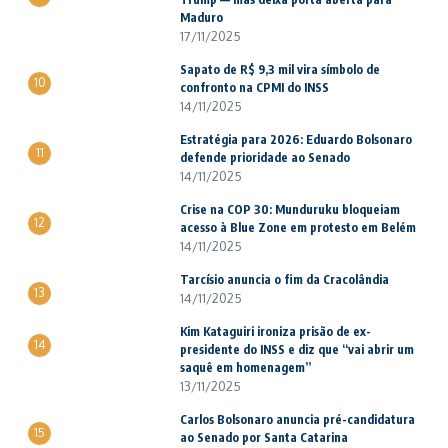
Maduro
17/11/2025
Sapato de R$ 9,3 mil vira símbolo de
10
confronto na CPMI do INSS
14/11/2025
Estratégia para 2026: Eduardo Bolsonaro
11
defende prioridade ao Senado
14/11/2025
Crise na COP 30: Munduruku bloqueiam
12
acesso à Blue Zone em protesto em Belém
14/11/2025
Tarcísio anuncia o fim da Cracolândia
13
14/11/2025
Kim Kataguiri ironiza prisão de ex-
14
presidente do INSS e diz que “vai abrir um
saquê em homenagem”
13/11/2025
Carlos Bolsonaro anuncia pré-candidatura
15
ao Senado por Santa Catarina