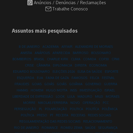
Anúncios / Denúncias / Reclamações
Trabalhe Conosco
Assuntos mais pesquisados
8 DE JANEIRO
ACADEMIA
AFFAIR
ALEXANDRE DE MORAES
ANISTIA
ANÁPOLIS
APARECIDA
BARROSO
BOLSONARO
BOMBEIROS
BRASIL
CHARLIE KIRK
CLIMA
COMIDA
COP30
CPMI
CRISE
CÂMARA
DIPLOMACIA
DIREITA
ECONOMIA
EDUARDO BOLSONARO
ELEIÇÕES 2026
ELISA DA SAÚDE
ESPORTE
ESQUERDA
EUA
FAIXA DE GAZA
FAMOSOS
FELCA
FESTIVAL
FRAUDES
GOIAS
GOIÁS
GOIÁS
GOIÂNIA
GOVERNO
GUERRA
HAMAS
HOMEM
HUGO MOTTA
INSS
INVESTIGAÇÃO
ISRAEL
LIBERDADE DE EXPRESSÃO
LOOK
LULA
MADURO
MILEI
MORAES
MORRE
NIKOLAS FERREIRA
NOVO
OPERAÇÃO
PCC
PERSEGUIÇÃO
PL
POLARIZAÇÃO
POLITICA
POLITÍCA
POLÊMICA
POLÍTICA
PRESO
PT
RECEITA
RECEITAS
REDES SOCIAIS
REGULAMENTAÇÃO DAS REDES SOCIAIS
RELACIONAMENTO
RIO DE JANEIRO
ROMANCE
ROMEU ZEMA
SAÚDE
SEGURANÇA