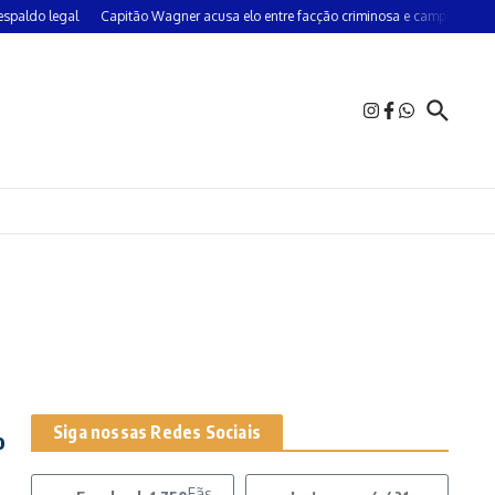
aldo legal
Capitão Wagner acusa elo entre facção criminosa e campanha do 
Siga nossas Redes Sociais
o
Fãs