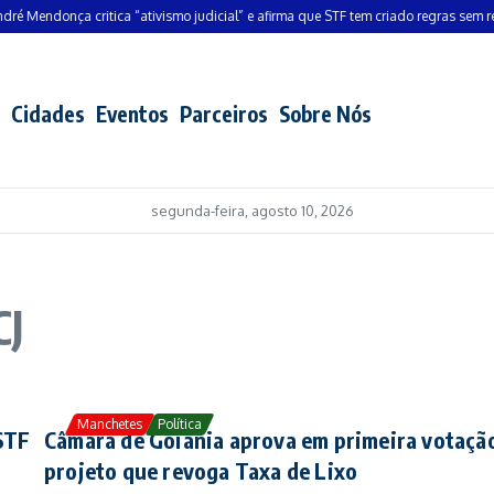
 Mendonça critica “ativismo judicial” e afirma que STF tem criado regras sem resp
Cidades
Eventos
Parceiros
Sobre Nós
segunda-feira, agosto 10, 2026
CJ
Manchetes
Política
STF
Câmara de Goiânia aprova em primeira votaçã
projeto que revoga Taxa de Lixo