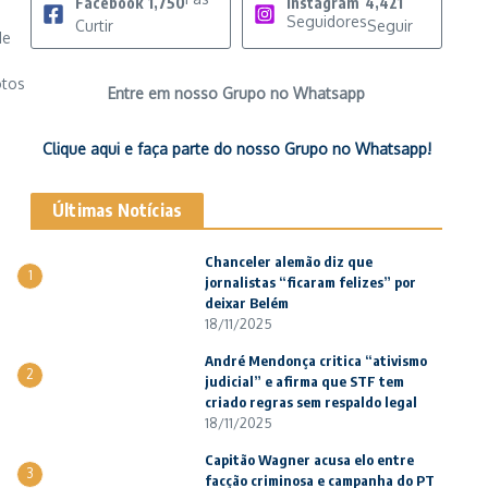
Facebook
1,750
Instagram
4,421
Seguidores
Curtir
Seguir
de
otos
Entre em nosso Grupo no Whatsapp
Clique aqui e faça parte do nosso Grupo no Whatsapp!
Últimas Notícias
Chanceler alemão diz que
1
jornalistas “ficaram felizes” por
deixar Belém
18/11/2025
André Mendonça critica “ativismo
2
judicial” e afirma que STF tem
criado regras sem respaldo legal
18/11/2025
Capitão Wagner acusa elo entre
3
facção criminosa e campanha do PT