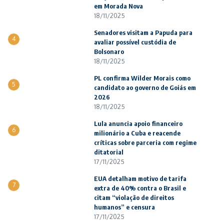
em Morada Nova
18/11/2025
Senadores visitam a Papuda para
4
avaliar possível custódia de
Bolsonaro
18/11/2025
PL confirma Wilder Morais como
5
candidato ao governo de Goiás em
2026
18/11/2025
Lula anuncia apoio financeiro
6
milionário a Cuba e reacende
críticas sobre parceria com regime
ditatorial
17/11/2025
EUA detalham motivo de tarifa
7
extra de 40% contra o Brasil e
citam “violação de direitos
humanos” e censura
17/11/2025