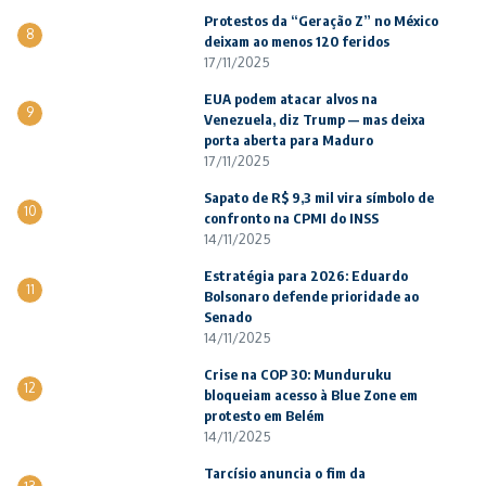
Protestos da “Geração Z” no México
8
deixam ao menos 120 feridos
17/11/2025
EUA podem atacar alvos na
9
Venezuela, diz Trump — mas deixa
porta aberta para Maduro
17/11/2025
Sapato de R$ 9,3 mil vira símbolo de
10
confronto na CPMI do INSS
14/11/2025
Estratégia para 2026: Eduardo
11
Bolsonaro defende prioridade ao
Senado
14/11/2025
Crise na COP 30: Munduruku
12
bloqueiam acesso à Blue Zone em
protesto em Belém
14/11/2025
Tarcísio anuncia o fim da