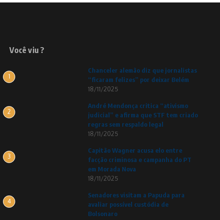
Você viu ?
Chanceler alemão diz que jornalistas
1
“ficaram felizes” por deixar Belém
18/11/2025
André Mendonça critica “ativismo
2
judicial” e afirma que STF tem criado
regras sem respaldo legal
18/11/2025
Capitão Wagner acusa elo entre
3
facção criminosa e campanha do PT
em Morada Nova
18/11/2025
Senadores visitam a Papuda para
4
avaliar possível custódia de
Bolsonaro