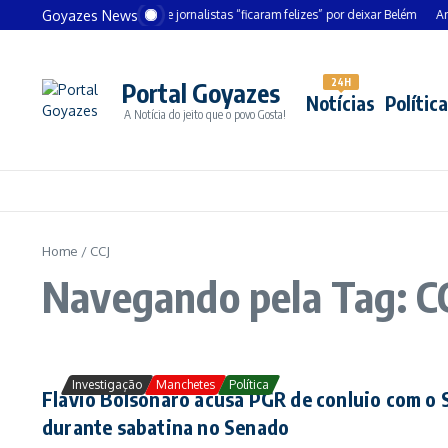
Ir para o conteúdo
Goyazes News
Chanceler alemão diz que jornalistas “ficaram felizes” por deixar Belém
André
24H
Portal Goyazes
Notícias
Política
A Notícia do jeito que o povo Gosta!
Home
/
CCJ
Navegando pela Tag: C
Investigação
Manchetes
Política
Flávio Bolsonaro acusa PGR de conluio com o 
durante sabatina no Senado