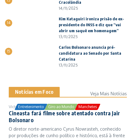
13
Cracolândia
14/11/2025
Kim Kataguiri ironiza prisão de ex-
14
presidente do INSS e diz que “vai
abrir um saquê em homenagem”
13/11/2025
Carlos Bolsonaro anuncia pré-
15
candidatura ao Senado por Santa
Catarina
13/11/2025
Notícias em Foco
Veja Mais Notícias
Victor Samuel
24/10/2025
Entretenimento
Giro ao Mundo
Manchetes
Cineasta fará filme sobre atentado contra Jair
Bolsonaro
O diretor norte-americano Cyrus Nowrasteh, conhecido
por produções de cunho político e histórico, está à frente