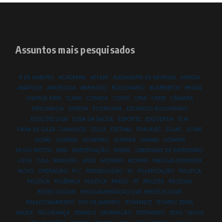
Assuntos mais pesquisados
8 DE JANEIRO
ACADEMIA
AFFAIR
ALEXANDRE DE MORAES
ANISTIA
ANÁPOLIS
APARECIDA
BARROSO
BOLSONARO
BOMBEIROS
BRASIL
CHARLIE KIRK
CLIMA
COMIDA
COP30
CPMI
CRISE
CÂMARA
DIPLOMACIA
DIREITA
ECONOMIA
EDUARDO BOLSONARO
ELEIÇÕES 2026
ELISA DA SAÚDE
ESPORTE
ESQUERDA
EUA
FAIXA DE GAZA
FAMOSOS
FELCA
FESTIVAL
FRAUDES
GOIAS
GOIÁS
GOIÁS
GOIÂNIA
GOVERNO
GUERRA
HAMAS
HOMEM
HUGO MOTTA
INSS
INVESTIGAÇÃO
ISRAEL
LIBERDADE DE EXPRESSÃO
LOOK
LULA
MADURO
MILEI
MORAES
MORRE
NIKOLAS FERREIRA
NOVO
OPERAÇÃO
PCC
PERSEGUIÇÃO
PL
POLARIZAÇÃO
POLITICA
POLITÍCA
POLÊMICA
POLÍTICA
PRESO
PT
RECEITA
RECEITAS
REDES SOCIAIS
REGULAMENTAÇÃO DAS REDES SOCIAIS
RELACIONAMENTO
RIO DE JANEIRO
ROMANCE
ROMEU ZEMA
SAÚDE
SEGURANÇA
SENADO
SEPARAÇÃO
SERTANEJO
SEXO
SHOW