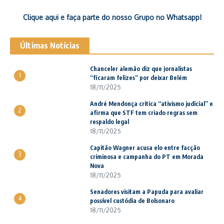
Clique aqui e faça parte do nosso Grupo no Whatsapp!
Últimas Notícias
Chanceler alemão diz que jornalistas
1
“ficaram felizes” por deixar Belém
18/11/2025
André Mendonça critica “ativismo judicial” e
2
afirma que STF tem criado regras sem
respaldo legal
18/11/2025
Capitão Wagner acusa elo entre facção
3
criminosa e campanha do PT em Morada
Nova
18/11/2025
Senadores visitam a Papuda para avaliar
4
possível custódia de Bolsonaro
18/11/2025