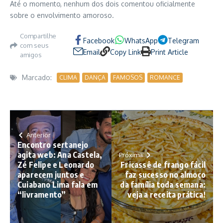
Até o momento, nenhum dos dois comentou oficialmente
sobre o envolvimento amoroso.
Compartilhe
Facebook
WhatsApp
Telegram
com seus
Email
Copy Link
Print Article
amigos
Marcado:
CLIMA
DANÇA
FAMOSOS
ROMANCE
Anterior
Encontro sertanejo
agita web: Ana Castela,
Próxima
Zé Felipe e Leonardo
Fricassê de frango fácil
aparecem juntos e
faz sucesso no almoço
Cuiabano Lima fala em
da família toda semana:
“livramento”
veja a receita prática!