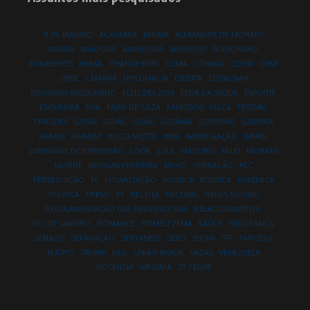
8 DE JANEIRO
ACADEMIA
AFFAIR
ALEXANDRE DE MORAES
ANISTIA
ANÁPOLIS
APARECIDA
BARROSO
BOLSONARO
BOMBEIROS
BRASIL
CHARLIE KIRK
CLIMA
COMIDA
COP30
CPMI
CRISE
CÂMARA
DIPLOMACIA
DIREITA
ECONOMIA
EDUARDO BOLSONARO
ELEIÇÕES 2026
ELISA DA SAÚDE
ESPORTE
ESQUERDA
EUA
FAIXA DE GAZA
FAMOSOS
FELCA
FESTIVAL
FRAUDES
GOIAS
GOIÁS
GOIÁS
GOIÂNIA
GOVERNO
GUERRA
HAMAS
HOMEM
HUGO MOTTA
INSS
INVESTIGAÇÃO
ISRAEL
LIBERDADE DE EXPRESSÃO
LOOK
LULA
MADURO
MILEI
MORAES
MORRE
NIKOLAS FERREIRA
NOVO
OPERAÇÃO
PCC
PERSEGUIÇÃO
PL
POLARIZAÇÃO
POLITICA
POLITÍCA
POLÊMICA
POLÍTICA
PRESO
PT
RECEITA
RECEITAS
REDES SOCIAIS
REGULAMENTAÇÃO DAS REDES SOCIAIS
RELACIONAMENTO
RIO DE JANEIRO
ROMANCE
ROMEU ZEMA
SAÚDE
SEGURANÇA
SENADO
SEPARAÇÃO
SERTANEJO
SEXO
SHOW
STF
TARCÍSIO
TEATRO
TRUMP
UFG
UNIÃO BRASIL
VAGAS
VENEZUELA
VIOLÊNCIA
VIRGINIA
ZE FELIPE