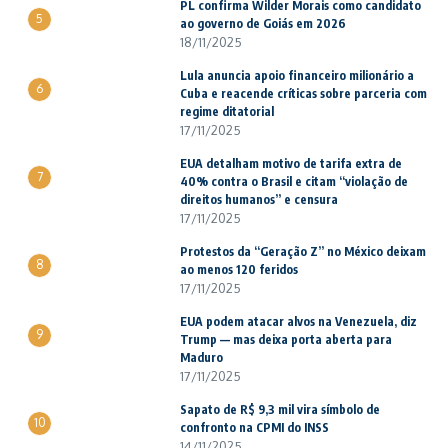
PL confirma Wilder Morais como candidato
5
ao governo de Goiás em 2026
18/11/2025
Lula anuncia apoio financeiro milionário a
6
Cuba e reacende críticas sobre parceria com
regime ditatorial
17/11/2025
EUA detalham motivo de tarifa extra de
7
40% contra o Brasil e citam “violação de
direitos humanos” e censura
17/11/2025
Protestos da “Geração Z” no México deixam
8
ao menos 120 feridos
17/11/2025
EUA podem atacar alvos na Venezuela, diz
9
Trump — mas deixa porta aberta para
Maduro
17/11/2025
Sapato de R$ 9,3 mil vira símbolo de
10
confronto na CPMI do INSS
14/11/2025