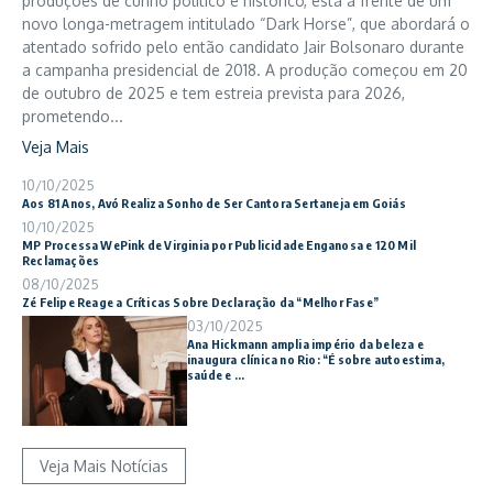
produções de cunho político e histórico, está à frente de um
novo longa-metragem intitulado “Dark Horse”, que abordará o
atentado sofrido pelo então candidato Jair Bolsonaro durante
a campanha presidencial de 2018. A produção começou em 20
de outubro de 2025 e tem estreia prevista para 2026,
prometendo...
Veja Mais
10/10/2025
Aos 81 Anos, Avó Realiza Sonho de Ser Cantora Sertaneja em Goiás
10/10/2025
MP Processa WePink de Virginia por Publicidade Enganosa e 120 Mil
Reclamações
08/10/2025
Zé Felipe Reage a Críticas Sobre Declaração da “Melhor Fase”
03/10/2025
Ana Hickmann amplia império da beleza e
inaugura clínica no Rio: “É sobre autoestima,
saúde e ...
Veja Mais Notícias