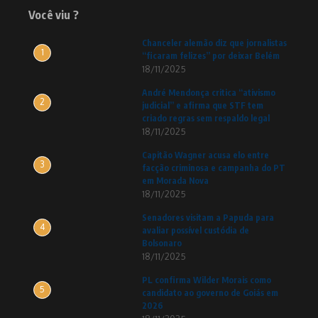
Você viu ?
Chanceler alemão diz que jornalistas
1
“ficaram felizes” por deixar Belém
18/11/2025
André Mendonça critica “ativismo
2
judicial” e afirma que STF tem
criado regras sem respaldo legal
18/11/2025
Capitão Wagner acusa elo entre
3
facção criminosa e campanha do PT
em Morada Nova
18/11/2025
Senadores visitam a Papuda para
4
avaliar possível custódia de
Bolsonaro
18/11/2025
PL confirma Wilder Morais como
5
candidato ao governo de Goiás em
2026