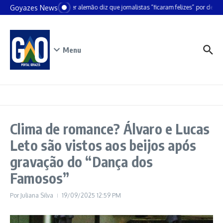
Ir para o conteúdo
Goyazes News
Chanceler alemão diz que jornalistas “ficaram felizes” por deixar
Menu
Clima de romance? Álvaro e Lucas
Leto são vistos aos beijos após
gravação do “Dança dos
Famosos”
Por
Juliana Silva
19/09/2025
12:59 PM