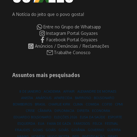
A Notícia do jeito que o povo gosta!
Entre no Grupo de Whatsapp
Instagram Portal Goyazes
Facebook Portal Goyazes
Anúncios / Denúncias / Reclamações
Trabalhe Conosco
Assuntos mais pesquisados
8 DE JANEIRO
ACADEMIA
AFFAIR
ALEXANDRE DE MORAES
ANISTIA
ANÁPOLIS
APARECIDA
BARROSO
BOLSONARO
BOMBEIROS
BRASIL
CHARLIE KIRK
CLIMA
COMIDA
COP30
CPMI
CRISE
CÂMARA
DIPLOMACIA
DIREITA
ECONOMIA
EDUARDO BOLSONARO
ELEIÇÕES 2026
ELISA DA SAÚDE
ESPORTE
ESQUERDA
EUA
FAIXA DE GAZA
FAMOSOS
FELCA
FESTIVAL
FRAUDES
GOIAS
GOIÁS
GOIÁS
GOIÂNIA
GOVERNO
GUERRA
HAMAS
HOMEM
HUGO MOTTA
INSS
INVESTIGAÇÃO
ISRAEL