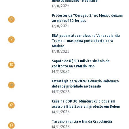
direitos humanos” e censura
17/11/2025
Protestos da “Geração Z” no México deixam
8
ao menos 120 feridos
17/11/2025
EUA podem atacar alvos na Venezuela, diz
9
Trump — mas deixa porta aberta para
Maduro
17/11/2025
Sapato de R$ 9,3 mil vira símbolo de
10
confronto na CPMI do INSS
14/11/2025
Estratégia para 2026: Eduardo Bolsonaro
11
defende prioridade ao Senado
14/11/2025
Crise na COP 30: Munduruku bloqueiam
12
acesso à Blue Zone em protesto em Belém
14/11/2025
Tarcísio anuncia o fim da Cracolândia
13
14/11/2025