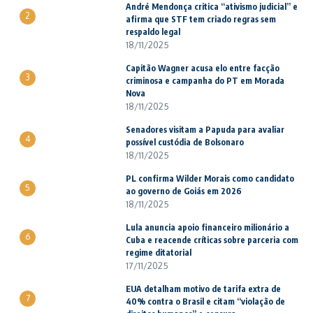
André Mendonça critica “ativismo judicial” e
2
afirma que STF tem criado regras sem
respaldo legal
18/11/2025
Capitão Wagner acusa elo entre facção
3
criminosa e campanha do PT em Morada
Nova
18/11/2025
Senadores visitam a Papuda para avaliar
4
possível custódia de Bolsonaro
18/11/2025
PL confirma Wilder Morais como candidato
5
ao governo de Goiás em 2026
18/11/2025
Lula anuncia apoio financeiro milionário a
6
Cuba e reacende críticas sobre parceria com
regime ditatorial
17/11/2025
EUA detalham motivo de tarifa extra de
7
40% contra o Brasil e citam “violação de