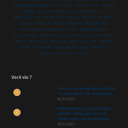
LIBERDADE DE EXPRESSÃO
LOOK
LULA
MADURO
MILEI
MORAES
MORRE
NIKOLAS FERREIRA
NOVO
OPERAÇÃO
PCC
PERSEGUIÇÃO
PL
POLARIZAÇÃO
POLITICA
POLITÍCA
POLÊMICA
POLÍTICA
PRESO
PT
RECEITA
RECEITAS
REDES SOCIAIS
REGULAMENTAÇÃO DAS REDES SOCIAIS
RELACIONAMENTO
RIO DE JANEIRO
ROMANCE
ROMEU ZEMA
SAÚDE
SEGURANÇA
SENADO
SEPARAÇÃO
SERTANEJO
SEXO
SHOW
STF
TARCÍSIO
TEATRO
TRUMP
UFG
UNIÃO BRASIL
VAGAS
VENEZUELA
VIOLÊNCIA
VIRGINIA
ZE FELIPE
Você viu ?
Chanceler alemão diz que jornalistas
1
“ficaram felizes” por deixar Belém
18/11/2025
André Mendonça critica “ativismo
2
judicial” e afirma que STF tem
criado regras sem respaldo legal
18/11/2025