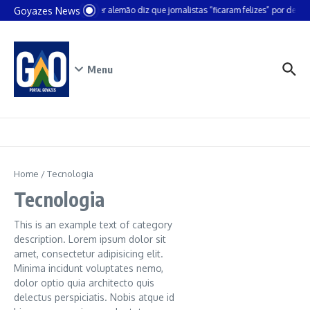
Ir para o conteúdo
Goyazes News
Chanceler alemão diz que jornalistas “ficaram felizes” por deixar 
Menu
Home
/
Tecnologia
Tecnologia
This is an example text of category
description. Lorem ipsum dolor sit
amet, consectetur adipisicing elit.
Minima incidunt voluptates nemo,
dolor optio quia architecto quis
delectus perspiciatis. Nobis atque id