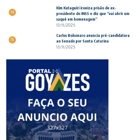
Kim Kataguiri ironiza prisão de ex-
14
presidente do INSS e diz que “vai abrir um
saquê em homenagem”
13/11/2025
Carlos Bolsonaro anuncia pré-candidatura
15
ao Senado por Santa Catarina
13/11/2025