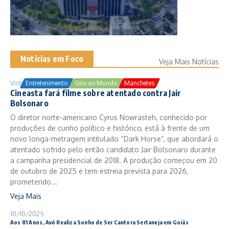
Notícias em Foco
Veja Mais Notícias
Victor Samuel
24/10/2025
Entretenimento
Giro ao Mundo
Manchetes
Cineasta fará filme sobre atentado contra Jair
Bolsonaro
O diretor norte-americano Cyrus Nowrasteh, conhecido por
produções de cunho político e histórico, está à frente de um
novo longa-metragem intitulado “Dark Horse”, que abordará o
atentado sofrido pelo então candidato Jair Bolsonaro durante
a campanha presidencial de 2018. A produção começou em 20
de outubro de 2025 e tem estreia prevista para 2026,
prometendo...
Veja Mais
10/10/2025
Aos 81 Anos, Avó Realiza Sonho de Ser Cantora Sertaneja em Goiás