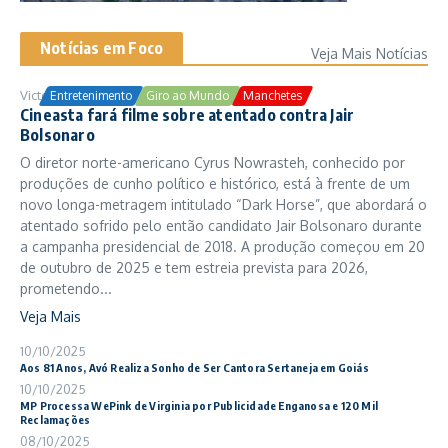
Notícias em Foco
Veja Mais Notícias
Victor Samuel
24/10/2025
Entretenimento
Giro ao Mundo
Manchetes
Cineasta fará filme sobre atentado contra Jair
Bolsonaro
O diretor norte-americano Cyrus Nowrasteh, conhecido por
produções de cunho político e histórico, está à frente de um
novo longa-metragem intitulado “Dark Horse”, que abordará o
atentado sofrido pelo então candidato Jair Bolsonaro durante
a campanha presidencial de 2018. A produção começou em 20
de outubro de 2025 e tem estreia prevista para 2026,
prometendo...
Veja Mais
10/10/2025
Aos 81 Anos, Avó Realiza Sonho de Ser Cantora Sertaneja em Goiás
10/10/2025
MP Processa WePink de Virginia por Publicidade Enganosa e 120 Mil
Reclamações
08/10/2025