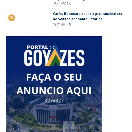
13/11/2025
Carlos Bolsonaro anuncia pré-candidatura
15
ao Senado por Santa Catarina
13/11/2025