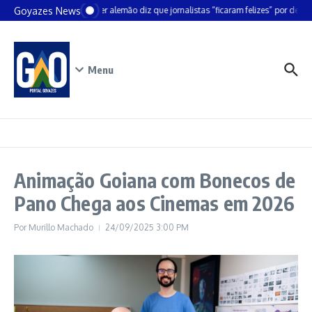
Ir para o conteúdo
Goyazes News
Chanceler alemão diz que jornalistas “ficaram felizes” por deixar
Menu
Animação Goiana com Bonecos de
Pano Chega aos Cinemas em 2026
Por
Murillo Machado
24/09/2025
3:00 PM