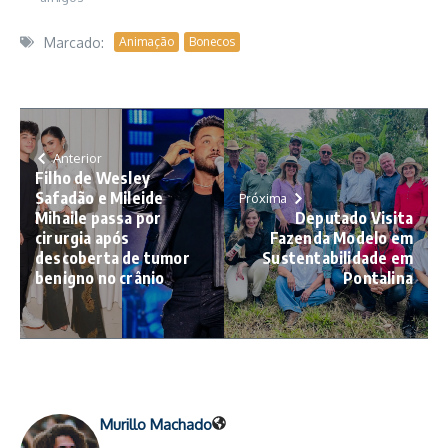
Marcado:
Animação
Bonecos
Anterior
Filho de Wesley
Safadão e Mileide
Próxima
Mihaile passa por
Deputado Visita
cirurgia após
Fazenda Modelo em
descoberta de tumor
Sustentabilidade em
benigno no crânio
Pontalina
Murillo Machado