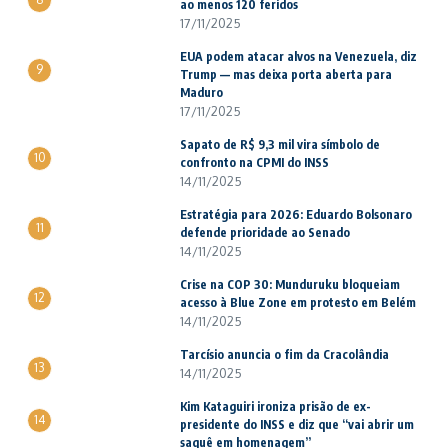
ao menos 120 feridos
17/11/2025
EUA podem atacar alvos na Venezuela, diz
9
Trump — mas deixa porta aberta para
Maduro
17/11/2025
Sapato de R$ 9,3 mil vira símbolo de
10
confronto na CPMI do INSS
14/11/2025
Estratégia para 2026: Eduardo Bolsonaro
11
defende prioridade ao Senado
14/11/2025
Crise na COP 30: Munduruku bloqueiam
12
acesso à Blue Zone em protesto em Belém
14/11/2025
Tarcísio anuncia o fim da Cracolândia
13
14/11/2025
Kim Kataguiri ironiza prisão de ex-
14
presidente do INSS e diz que “vai abrir um
saquê em homenagem”