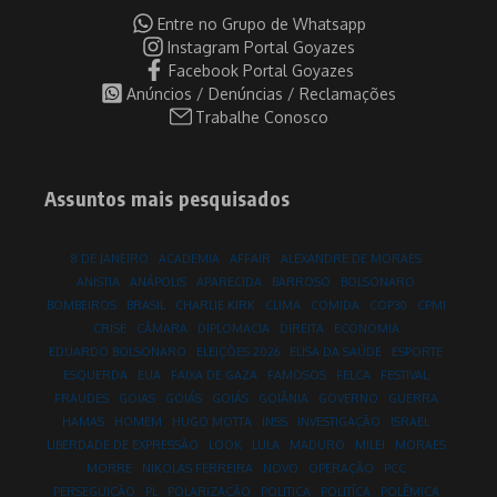
Entre no Grupo de Whatsapp
Instagram Portal Goyazes
Facebook Portal Goyazes
Anúncios / Denúncias / Reclamações
Trabalhe Conosco
Assuntos mais pesquisados
8 DE JANEIRO
ACADEMIA
AFFAIR
ALEXANDRE DE MORAES
ANISTIA
ANÁPOLIS
APARECIDA
BARROSO
BOLSONARO
BOMBEIROS
BRASIL
CHARLIE KIRK
CLIMA
COMIDA
COP30
CPMI
CRISE
CÂMARA
DIPLOMACIA
DIREITA
ECONOMIA
EDUARDO BOLSONARO
ELEIÇÕES 2026
ELISA DA SAÚDE
ESPORTE
ESQUERDA
EUA
FAIXA DE GAZA
FAMOSOS
FELCA
FESTIVAL
FRAUDES
GOIAS
GOIÁS
GOIÁS
GOIÂNIA
GOVERNO
GUERRA
HAMAS
HOMEM
HUGO MOTTA
INSS
INVESTIGAÇÃO
ISRAEL
LIBERDADE DE EXPRESSÃO
LOOK
LULA
MADURO
MILEI
MORAES
MORRE
NIKOLAS FERREIRA
NOVO
OPERAÇÃO
PCC
PERSEGUIÇÃO
PL
POLARIZAÇÃO
POLITICA
POLITÍCA
POLÊMICA