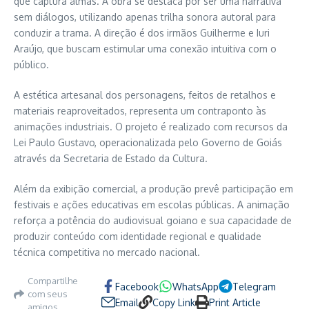
que captura almas. A obra se destaca por ser uma narrativa
sem diálogos, utilizando apenas trilha sonora autoral para
conduzir a trama. A direção é dos irmãos Guilherme e Iuri
Araújo, que buscam estimular uma conexão intuitiva com o
público.
A estética artesanal dos personagens, feitos de retalhos e
materiais reaproveitados, representa um contraponto às
animações industriais. O projeto é realizado com recursos da
Lei Paulo Gustavo, operacionalizada pelo Governo de Goiás
através da Secretaria de Estado da Cultura.
Além da exibição comercial, a produção prevê participação em
festivais e ações educativas em escolas públicas. A animação
reforça a potência do audiovisual goiano e sua capacidade de
produzir conteúdo com identidade regional e qualidade
técnica competitiva no mercado nacional.
Compartilhe
Facebook
WhatsApp
Telegram
com seus
Email
Copy Link
Print Article
amigos