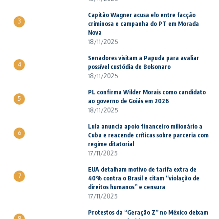
Capitão Wagner acusa elo entre facção
3
criminosa e campanha do PT em Morada
Nova
18/11/2025
Senadores visitam a Papuda para avaliar
4
possível custódia de Bolsonaro
18/11/2025
PL confirma Wilder Morais como candidato
5
ao governo de Goiás em 2026
18/11/2025
Lula anuncia apoio financeiro milionário a
6
Cuba e reacende críticas sobre parceria com
regime ditatorial
17/11/2025
EUA detalham motivo de tarifa extra de
7
40% contra o Brasil e citam “violação de
direitos humanos” e censura
17/11/2025
Protestos da “Geração Z” no México deixam
8