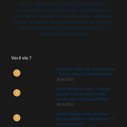
POLÍTICA
PRESO
PT
RECEITA
RECEITAS
REDES SOCIAIS
REGULAMENTAÇÃO DAS REDES SOCIAIS
RELACIONAMENTO
RIO DE JANEIRO
ROMANCE
ROMEU ZEMA
SAÚDE
SEGURANÇA
SENADO
SEPARAÇÃO
SERTANEJO
SEXO
SHOW
STF
TARCÍSIO
TEATRO
TRUMP
UFG
UNIÃO BRASIL
VAGAS
VENEZUELA
VIOLÊNCIA
VIRGINIA
ZE FELIPE
Você viu ?
Chanceler alemão diz que jornalistas
1
“ficaram felizes” por deixar Belém
18/11/2025
André Mendonça critica “ativismo
2
judicial” e afirma que STF tem
criado regras sem respaldo legal
18/11/2025
Capitão Wagner acusa elo entre
3
facção criminosa e campanha do PT
em Morada Nova