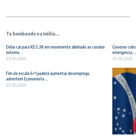
Ta bombando na mídia...
Dólar cai para R$ 5,38 em movimento alinhado ao cenário
Governo cobra
externo
emergencia ...
23/10/2025
23/10/2025
Fim da escala 6×1 poderá aumentar desemprego,
advertem Economista ...
22/10/2025