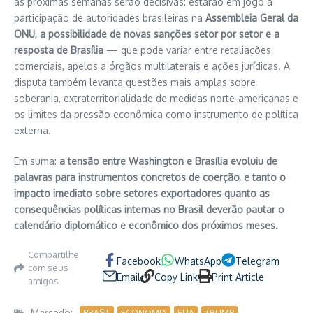
as próximas semanas serão decisivas: estarão em jogo a
participação de autoridades brasileiras na
Assembleia Geral da
ONU, a possibilidade de novas sanções setor por setor e a
resposta de Brasília
— que pode variar entre retaliações
comerciais, apelos a órgãos multilaterais e ações jurídicas. A
disputa também levanta questões mais amplas sobre
soberania, extraterritorialidade de medidas norte-americanas e
os limites da pressão econômica como instrumento de política
externa.
Em suma:
a tensão entre Washington e Brasília evoluiu de
palavras para instrumentos concretos de coerção, e tanto o
impacto imediato sobre setores exportadores quanto as
consequências políticas internas no Brasil deverão pautar o
calendário diplomático e econômico dos próximos meses.
Compartilhe
Facebook
WhatsApp
Telegram
com seus
Email
Copy Link
Print Article
amigos
Marcado:
BRASIL
ECONOMIA
EUA
TRUMP