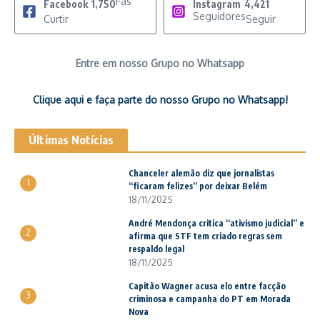
Fãs
Facebook
1,750
Instagram
4,421
Seguidores
Curtir
Seguir
Entre em nosso Grupo no Whatsapp
Clique aqui e faça parte do nosso Grupo no Whatsapp!
Últimas Notícias
Chanceler alemão diz que jornalistas
1
“ficaram felizes” por deixar Belém
18/11/2025
André Mendonça critica “ativismo judicial” e
2
afirma que STF tem criado regras sem
respaldo legal
18/11/2025
Capitão Wagner acusa elo entre facção
3
criminosa e campanha do PT em Morada
Nova