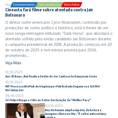
Victor Samuel
24/10/2025
Entretenimento
Giro ao Mundo
Manchetes
Cineasta fará filme sobre atentado contra Jair
Bolsonaro
O diretor norte-americano Cyrus Nowrasteh, conhecido por
produções de cunho político e histórico, está à frente de um
novo longa-metragem intitulado “Dark Horse”, que abordará o
atentado sofrido pelo então candidato Jair Bolsonaro durante
a campanha presidencial de 2018. A produção começou em 20
de outubro de 2025 e tem estreia prevista para 2026,
prometendo...
Veja Mais
10/10/2025
Aos 81 Anos, Avó Realiza Sonho de Ser Cantora Sertaneja em Goiás
10/10/2025
MP Processa WePink de Virginia por Publicidade Enganosa e 120 Mil
Reclamações
08/10/2025
Zé Felipe Reage a Críticas Sobre Declaração da “Melhor Fase”
03/10/2025
Ana Hickmann amplia império da beleza e
inaugura clínica no Rio: “É sobre autoestima,
saúde e ...