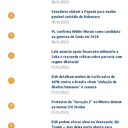
18/11/2025
Senadores visitam a Papuda para avaliar
4
possível custódia de Bolsonaro
18/11/2025
PL confirma Wilder Morais como candidato
5
ao governo de Goiás em 2026
18/11/2025
Lula anuncia apoio financeiro milionário a
6
Cuba e reacende críticas sobre parceria com
regime ditatorial
17/11/2025
EUA detalham motivo de tarifa extra de
7
40% contra o Brasil e citam “violação de
direitos humanos” e censura
17/11/2025
Protestos da “Geração Z” no México deixam
8
ao menos 120 feridos
17/11/2025
EUA podem atacar alvos na Venezuela, diz
9
Trump — mas deixa porta aberta para