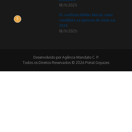
18/11/2025
PL confirma Wilder Morais como
5
candidato ao governo de Goiás em
2026
18/11/2025
Desenvolvido por Agência Mandato C. P.
Todos os Direitos Reservados © 2026 Portal Goyazes