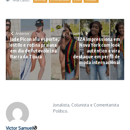
Anterior
Próxima
Jade Picon alia esporte,
IZA impressiona em
estilo e rotina praiana
Nova York com look
em dia de futevôlei na
autêntico e vira
Barra da Tijuca
destaque em perfil de
moda internacional
Jonalista, Colunista e Comentarista
Político.
Victor Samuel