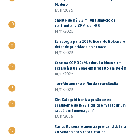
Maduro
17/11/2025
Sapato de R$ 9,3 mil vira símbolo de
10
confronto na CPMI do INSS
14/11/2025
Estratégia para 2026: Eduardo Bolsonaro
11
defende prioridade ao Senado
14/11/2025
Crise na COP 30: Munduruku bloqueiam
12
acesso à Blue Zone em protesto em Belém
14/11/2025
Tarcísio anuncia o fim da Cracolândia
13
14/11/2025
Kim Kataguiri ironiza prisão de ex-
14
presidente do INSS e diz que “vai abrir um
saquê em homenagem”
13/11/2025
Carlos Bolsonaro anuncia pré-candidatura
15
ao Senado por Santa Catarina