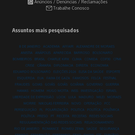
Anúncios / Denúncias / Reclamações
Trabalhe Conosco
Assuntos mais pesquisados
8 DE JANEIRO
ACADEMIA
AFFAIR
ALEXANDRE DE MORAES
ANISTIA
ANÁPOLIS
APARECIDA
BARROSO
BOLSONARO
BOMBEIROS
BRASIL
CHARLIE KIRK
CLIMA
COMIDA
COP30
CPMI
CRISE
CÂMARA
DIPLOMACIA
DIREITA
ECONOMIA
EDUARDO BOLSONARO
ELEIÇÕES 2026
ELISA DA SAÚDE
ESPORTE
ESQUERDA
EUA
FAIXA DE GAZA
FAMOSOS
FELCA
FESTIVAL
FRAUDES
GOIAS
GOIÁS
GOIÁS
GOIÂNIA
GOVERNO
GUERRA
HAMAS
HOMEM
HUGO MOTTA
INSS
INVESTIGAÇÃO
ISRAEL
LIBERDADE DE EXPRESSÃO
LOOK
LULA
MADURO
MILEI
MORAES
MORRE
NIKOLAS FERREIRA
NOVO
OPERAÇÃO
PCC
PERSEGUIÇÃO
PL
POLARIZAÇÃO
POLITICA
POLITÍCA
POLÊMICA
POLÍTICA
PRESO
PT
RECEITA
RECEITAS
REDES SOCIAIS
REGULAMENTAÇÃO DAS REDES SOCIAIS
RELACIONAMENTO
RIO DE JANEIRO
ROMANCE
ROMEU ZEMA
SAÚDE
SEGURANÇA