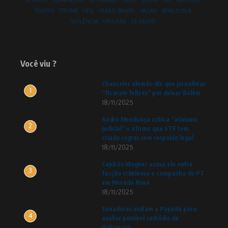
SENADO
SEPARAÇÃO
SERTANEJO
SEXO
SHOW
STF
TARCÍSIO
TEATRO
TRUMP
UFG
UNIÃO BRASIL
VAGAS
VENEZUELA
VIOLÊNCIA
VIRGINIA
ZE FELIPE
Você viu ?
Chanceler alemão diz que jornalistas
1
“ficaram felizes” por deixar Belém
18/11/2025
André Mendonça critica “ativismo
2
judicial” e afirma que STF tem
criado regras sem respaldo legal
18/11/2025
Capitão Wagner acusa elo entre
3
facção criminosa e campanha do PT
em Morada Nova
18/11/2025
Senadores visitam a Papuda para
4
avaliar possível custódia de
Bolsonaro