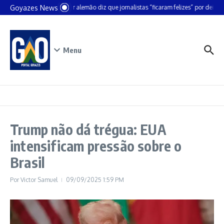
Ir para o conteúdo
Goyazes News
Chanceler alemão diz que jornalistas “ficaram felizes” por deixar B
Menu
Trump não dá trégua: EUA
intensificam pressão sobre o
Brasil
Por
Victor Samuel
09/09/2025
1:59 PM