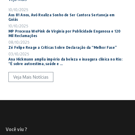
10/10/2025
Aos 81 Anos, Avó Realiza Sonho de Ser Cantora Sertaneja em
Goiás
10/10/2025
MP Processa WePink de Virginia por Publicidade Enganosa e 120
Mil Reclamações
08/10/2025
Zé Felipe Reage a Críticas Sobre Declaração da “Melhor Fase”
03/10/2025
Ana Hickmann amplia império da beleza e inaugura clínica no Rio:
“É sobre autoestima, saúde e ...
Veja Mais Notícias
Você viu ?