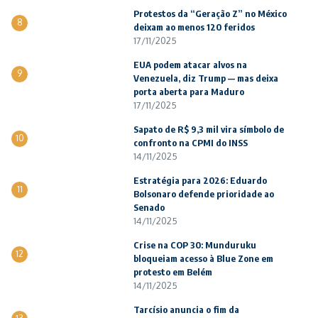
Protestos da “Geração Z” no México
8
deixam ao menos 120 feridos
17/11/2025
EUA podem atacar alvos na
9
Venezuela, diz Trump — mas deixa
porta aberta para Maduro
17/11/2025
Sapato de R$ 9,3 mil vira símbolo de
10
confronto na CPMI do INSS
14/11/2025
Estratégia para 2026: Eduardo
11
Bolsonaro defende prioridade ao
Senado
14/11/2025
Crise na COP 30: Munduruku
12
bloqueiam acesso à Blue Zone em
protesto em Belém
14/11/2025
Tarcísio anuncia o fim da