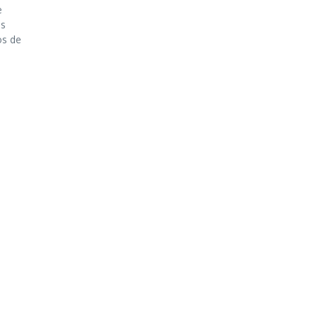
e
as
os de