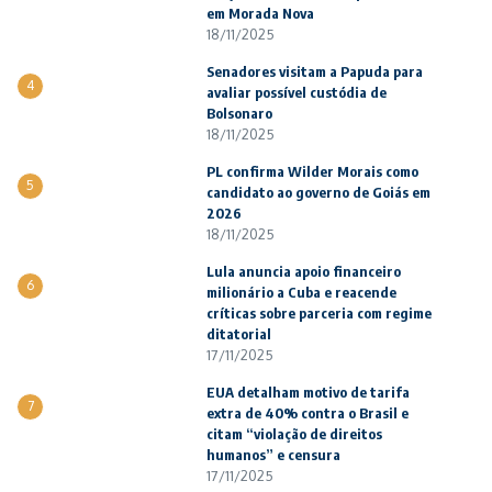
em Morada Nova
18/11/2025
Senadores visitam a Papuda para
4
avaliar possível custódia de
Bolsonaro
18/11/2025
PL confirma Wilder Morais como
5
candidato ao governo de Goiás em
2026
18/11/2025
Lula anuncia apoio financeiro
6
milionário a Cuba e reacende
críticas sobre parceria com regime
ditatorial
17/11/2025
EUA detalham motivo de tarifa
7
extra de 40% contra o Brasil e
citam “violação de direitos
humanos” e censura
17/11/2025