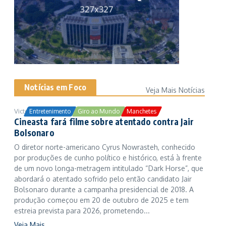
Notícias em Foco
Veja Mais Notícias
Victor Samuel
24/10/2025
Entretenimento
Giro ao Mundo
Manchetes
Cineasta fará filme sobre atentado contra Jair
Bolsonaro
O diretor norte-americano Cyrus Nowrasteh, conhecido
por produções de cunho político e histórico, está à frente
de um novo longa-metragem intitulado “Dark Horse”, que
abordará o atentado sofrido pelo então candidato Jair
Bolsonaro durante a campanha presidencial de 2018. A
produção começou em 20 de outubro de 2025 e tem
estreia prevista para 2026, prometendo...
Veja Mais