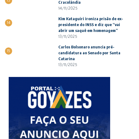
13
Cracolândia
14/11/2025
Kim Kataguiri ironiza prisão de ex-
14
presidente do INSS e diz que “vai
abrir um saquê em homenagem”
13/11/2025
Carlos Bolsonaro anuncia pré-
15
candidatura ao Senado por Santa
Catarina
13/11/2025