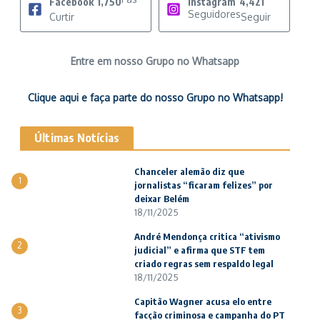
Facebook
1,750
Instagram
4,421
Seguidores
Curtir
Seguir
Entre em nosso Grupo no Whatsapp
Clique aqui e faça parte do nosso Grupo no Whatsapp!
Últimas Notícias
Chanceler alemão diz que
1
jornalistas “ficaram felizes” por
deixar Belém
18/11/2025
André Mendonça critica “ativismo
2
judicial” e afirma que STF tem
criado regras sem respaldo legal
18/11/2025
Capitão Wagner acusa elo entre
3
facção criminosa e campanha do PT