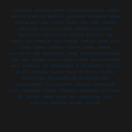
8 DE JANEIRO
ACADEMIA
AFFAIR
ALEXANDRE DE MORAES
ANISTIA
ANÁPOLIS
APARECIDA
BARROSO
BOLSONARO
BOMBEIROS
BRASIL
CHARLIE KIRK
CLIMA
COMIDA
COP30
CPMI
CRISE
CÂMARA
DIPLOMACIA
DIREITA
ECONOMIA
EDUARDO BOLSONARO
ELEIÇÕES 2026
ELISA DA SAÚDE
ESPORTE
ESQUERDA
EUA
FAIXA DE GAZA
FAMOSOS
FELCA
FESTIVAL
FRAUDES
GOIAS
GOIÁS
GOIÁS
GOIÂNIA
GOVERNO
GUERRA
HAMAS
HOMEM
HUGO MOTTA
INSS
INVESTIGAÇÃO
ISRAEL
LIBERDADE DE EXPRESSÃO
LOOK
LULA
MADURO
MILEI
MORAES
MORRE
NIKOLAS FERREIRA
NOVO
OPERAÇÃO
PCC
PERSEGUIÇÃO
PL
POLARIZAÇÃO
POLITICA
POLITÍCA
POLÊMICA
POLÍTICA
PRESO
PT
RECEITA
RECEITAS
REDES SOCIAIS
REGULAMENTAÇÃO DAS REDES SOCIAIS
RELACIONAMENTO
RIO DE JANEIRO
ROMANCE
ROMEU ZEMA
SAÚDE
SEGURANÇA
SENADO
SEPARAÇÃO
SERTANEJO
SEXO
SHOW
STF
TARCÍSIO
TEATRO
TRUMP
UFG
UNIÃO BRASIL
VAGAS
VENEZUELA
VIOLÊNCIA
VIRGINIA
ZE FELIPE