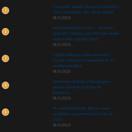
Chanceler alemão diz que jornalistas
1
“ficaram felizes” por deixar Belém
18/11/2025
André Mendonça critica “ativismo
2
judicial” e afirma que STF tem criado
regras sem respaldo legal
18/11/2025
Capitão Wagner acusa elo entre
3
facção criminosa e campanha do PT
em Morada Nova
18/11/2025
Senadores visitam a Papuda para
4
avaliar possível custódia de
Bolsonaro
18/11/2025
PL confirma Wilder Morais como
5
candidato ao governo de Goiás em
2026
18/11/2025