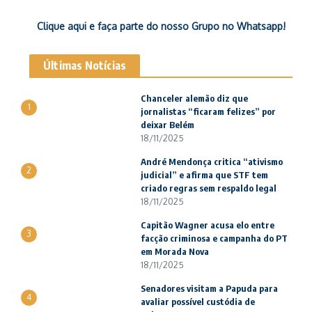
Clique aqui e faça parte do nosso Grupo no Whatsapp!
Últimas Notícias
Chanceler alemão diz que
1
jornalistas “ficaram felizes” por
deixar Belém
18/11/2025
André Mendonça critica “ativismo
2
judicial” e afirma que STF tem
criado regras sem respaldo legal
18/11/2025
Capitão Wagner acusa elo entre
3
facção criminosa e campanha do PT
em Morada Nova
18/11/2025
Senadores visitam a Papuda para
4
avaliar possível custódia de