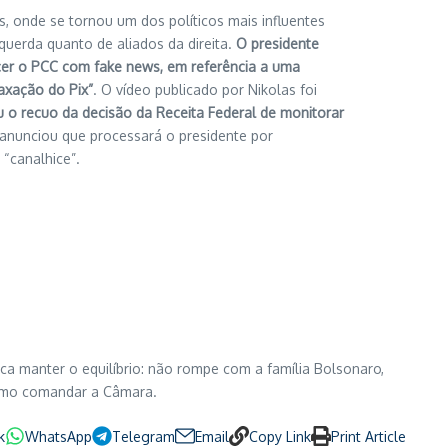
s, onde se tornou um dos políticos mais influentes
squerda quanto de aliados da direita.
O presidente
ecer o PCC com fake news, em referência a uma
axação do Pix”
. O vídeo publicado por Nikolas foi
u o recuo da decisão da Receita Federal de monitorar
anunciou que processará o presidente por
“canalhice”.
sca manter o equilíbrio: não rompe com a família Bolsonaro,
como comandar a Câmara.
k
WhatsApp
Telegram
Email
Copy Link
Print Article