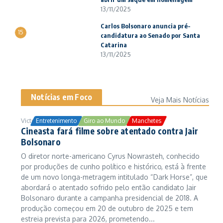
13/11/2025
Carlos Bolsonaro anuncia pré-
15
candidatura ao Senado por Santa
Catarina
13/11/2025
Notícias em Foco
Veja Mais Notícias
Victor Samuel
24/10/2025
Entretenimento
Giro ao Mundo
Manchetes
Cineasta fará filme sobre atentado contra Jair
Bolsonaro
O diretor norte-americano Cyrus Nowrasteh, conhecido
por produções de cunho político e histórico, está à frente
de um novo longa-metragem intitulado “Dark Horse”, que
abordará o atentado sofrido pelo então candidato Jair
Bolsonaro durante a campanha presidencial de 2018. A
produção começou em 20 de outubro de 2025 e tem
estreia prevista para 2026, prometendo...