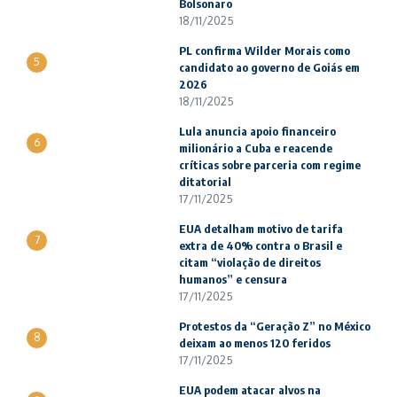
Bolsonaro
18/11/2025
PL confirma Wilder Morais como
5
candidato ao governo de Goiás em
2026
18/11/2025
Lula anuncia apoio financeiro
6
milionário a Cuba e reacende
críticas sobre parceria com regime
ditatorial
17/11/2025
EUA detalham motivo de tarifa
7
extra de 40% contra o Brasil e
citam “violação de direitos
humanos” e censura
17/11/2025
Protestos da “Geração Z” no México
8
deixam ao menos 120 feridos
17/11/2025
EUA podem atacar alvos na