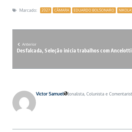
Marcado:
2027
CÂMARA
EDUARDO BOLSONARO
NIKOLA
Anterior
Desfalcada, Seleção inicia trabalhos com Ancelott
Victor Samuel
Jonalista, Colunista e Comentarist