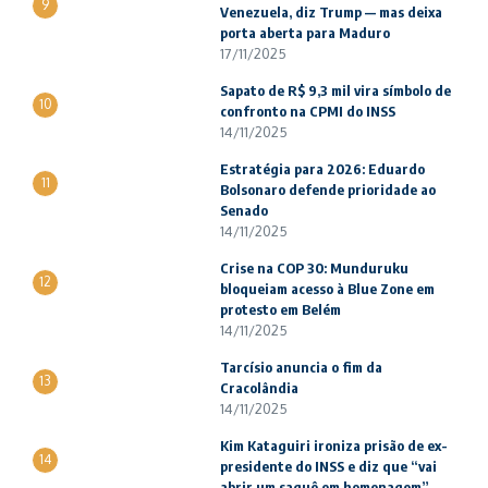
9
Venezuela, diz Trump — mas deixa
porta aberta para Maduro
17/11/2025
Sapato de R$ 9,3 mil vira símbolo de
10
confronto na CPMI do INSS
14/11/2025
Estratégia para 2026: Eduardo
11
Bolsonaro defende prioridade ao
Senado
14/11/2025
Crise na COP 30: Munduruku
12
bloqueiam acesso à Blue Zone em
protesto em Belém
14/11/2025
Tarcísio anuncia o fim da
13
Cracolândia
14/11/2025
Kim Kataguiri ironiza prisão de ex-
14
presidente do INSS e diz que “vai
abrir um saquê em homenagem”