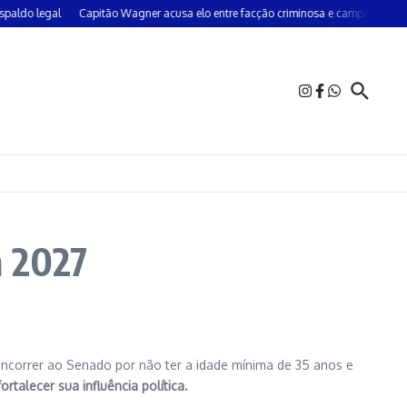
o legal
Capitão Wagner acusa elo entre facção criminosa e campanha do PT 
m 2027
oncorrer ao Senado por não ter a idade mínima de 35 anos e
talecer sua influência política.