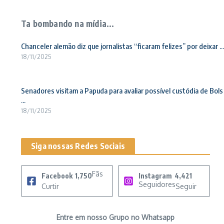
Ta bombando na mídia...
Chanceler alemão diz que jornalistas “ficaram felizes” por deixar ...
18/11/2025
Senadores visitam a Papuda para avaliar possível custódia de Bols
...
18/11/2025
Siga nossas Redes Sociais
Fãs
Facebook
1,750
Instagram
4,421
Seguidores
Curtir
Seguir
Entre em nosso Grupo no Whatsapp