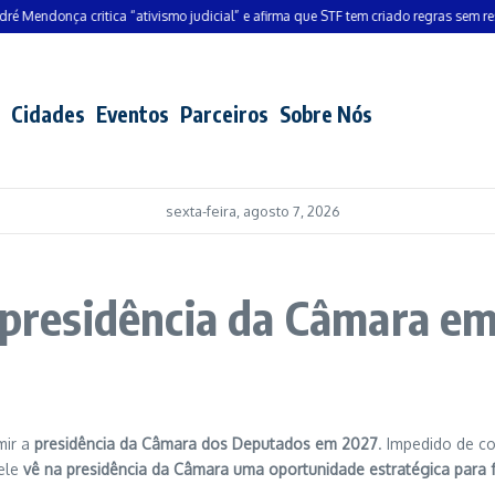
donça critica “ativismo judicial” e afirma que STF tem criado regras sem respald
Cidades
Eventos
Parceiros
Sobre Nós
sexta-feira, agosto 7, 2026
a presidência da Câmara e
mir a
presidência da Câmara dos Deputados em 2027
. Impedido de c
 ele
vê na presidência da Câmara uma oportunidade estratégica para for