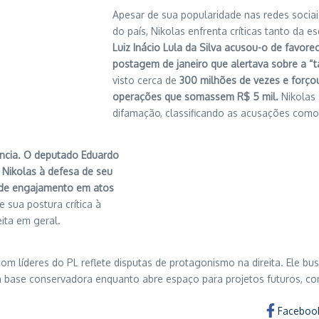
Apesar de sua popularidade nas redes sociai
do país, Nikolas enfrenta críticas tanto da e
Luiz Inácio Lula da Silva acusou-o de favor
postagem de janeiro que alertava sobre a “t
visto cerca de
300 milhões de vezes e forço
operações que somassem R$ 5 mil.
Nikolas 
difamação, classificando as acusações como 
ência. O deputado Eduardo
 Nikolas à defesa de seu
ta de engajamento em atos
 sua postura crítica à
eita em geral.
om líderes do PL reflete disputas de protagonismo na direita. Ele bu
ua base conservadora enquanto abre espaço para projetos futuros, 
Faceboo