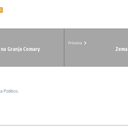
S
Próxima
i na Granja Comary
Zema 
a Político.