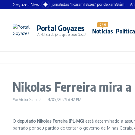
Ir para o conteúdo
Goyazes News
Chanceler alemão diz que jornalistas “ficaram felizes” por deixar Belém
André Men
24H
Portal Goyazes
Notícias
Política
A Notícia do jeito que o povo Gosta!
Nikolas Ferreira mira 
Por
Victor Samuel
01/09/2025
6:42 PM
O
deputado Nikolas Ferreira (PL-MG)
está determinado a assu
barrado por seu partido de tentar o governo de Minas Gerais,