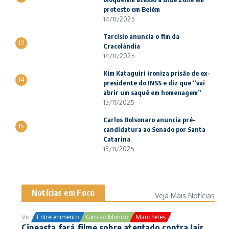
protesto em Belém
14/11/2025
Tarcísio anuncia o fim da
13
Cracolândia
14/11/2025
Kim Kataguiri ironiza prisão de ex-
14
presidente do INSS e diz que “vai
abrir um saquê em homenagem”
13/11/2025
Carlos Bolsonaro anuncia pré-
15
candidatura ao Senado por Santa
Catarina
13/11/2025
Notícias em Foco
Veja Mais Notícias
Victor Samuel
24/10/2025
Entretenimento
Giro ao Mundo
Manchetes
Cineasta fará filme sobre atentado contra Jair