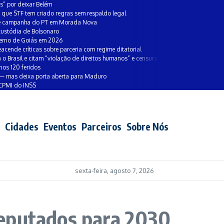
es” por deixar Belém
a que STF tem criado regras sem respaldo legal
a e campanha do PT em Morada Nova
custódia de Bolsonaro
verno de Goiás em 2026
eacende críticas sobre parceria com regime ditatorial
o Brasil e citam “violação de direitos humanos” e censura
os 120 feridos
— mas deixa porta aberta para Maduro
 CPMI do INSS
Cidades
Eventos
Parceiros
Sobre Nós
sexta-feira, agosto 7, 2026
eputados para 2030