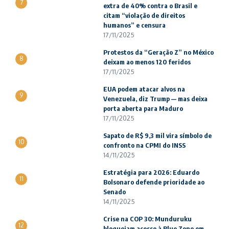
7
extra de 40% contra o Brasil e
citam “violação de direitos
humanos” e censura
17/11/2025
Protestos da “Geração Z” no México
8
deixam ao menos 120 feridos
17/11/2025
EUA podem atacar alvos na
9
Venezuela, diz Trump — mas deixa
porta aberta para Maduro
17/11/2025
Sapato de R$ 9,3 mil vira símbolo de
10
confronto na CPMI do INSS
14/11/2025
Estratégia para 2026: Eduardo
11
Bolsonaro defende prioridade ao
Senado
14/11/2025
Crise na COP 30: Munduruku
12
bloqueiam acesso à Blue Zone em