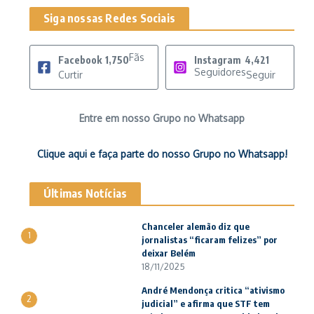
Siga nossas Redes Sociais
Fãs
Facebook
1,750
Instagram
4,421
Seguidores
Curtir
Seguir
Entre em nosso Grupo no Whatsapp
Clique aqui e faça parte do nosso Grupo no Whatsapp!
Últimas Notícias
Chanceler alemão diz que
1
jornalistas “ficaram felizes” por
deixar Belém
18/11/2025
André Mendonça critica “ativismo
2
judicial” e afirma que STF tem