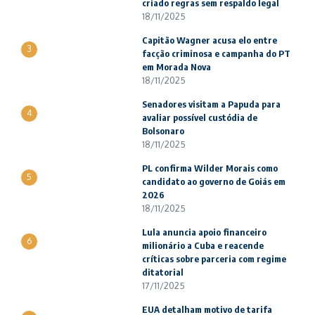
criado regras sem respaldo legal
18/11/2025
Capitão Wagner acusa elo entre
3
facção criminosa e campanha do PT
em Morada Nova
18/11/2025
Senadores visitam a Papuda para
4
avaliar possível custódia de
Bolsonaro
18/11/2025
PL confirma Wilder Morais como
5
candidato ao governo de Goiás em
2026
18/11/2025
Lula anuncia apoio financeiro
6
milionário a Cuba e reacende
críticas sobre parceria com regime
ditatorial
17/11/2025
EUA detalham motivo de tarifa