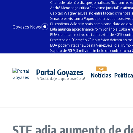
Ir para o conteúdo
Chanceler alemão diz que jornalistas “ficaram feliz
André Mendonça critica “ativismo judicial” e afirm
Capitão Wagner acusa elo entre facção criminos
Senadores visitam a Papuda para avaliar possível 
PL confirma Wilder Morais como candidato ao go
Goyazes News
Lula anuncia apoio financeiro milionário a Cuba e r
EUA detalham motivo de tarifa extra de 40% contra 
Protestos da “Geração Z” no México deixam ao men
EUA podem atacar alvos na Venezuela, diz Trump 
Sapato de R$ 9,3 mil vira símbolo de confronto na
24H
Portal Goyazes
Notícias
Política
A Notícia do jeito que o povo Gosta!
STF adia aumento de d