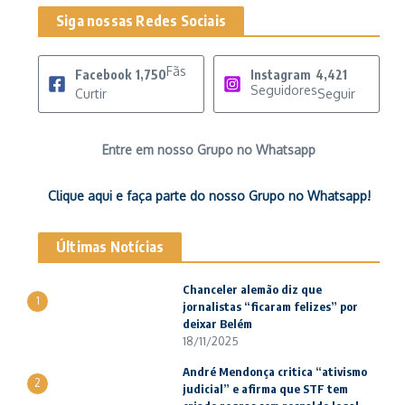
Siga nossas Redes Sociais
Fãs
Facebook
1,750
Instagram
4,421
Seguidores
Curtir
Seguir
Entre em nosso Grupo no Whatsapp
Clique aqui e faça parte do nosso Grupo no Whatsapp!
Últimas Notícias
Chanceler alemão diz que
1
jornalistas “ficaram felizes” por
deixar Belém
18/11/2025
André Mendonça critica “ativismo
2
judicial” e afirma que STF tem