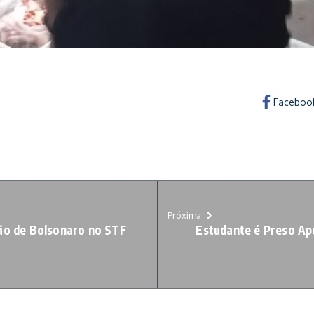
Faceboo
Próxima
ão de Bolsonaro no STF
Estudante é Preso Ap