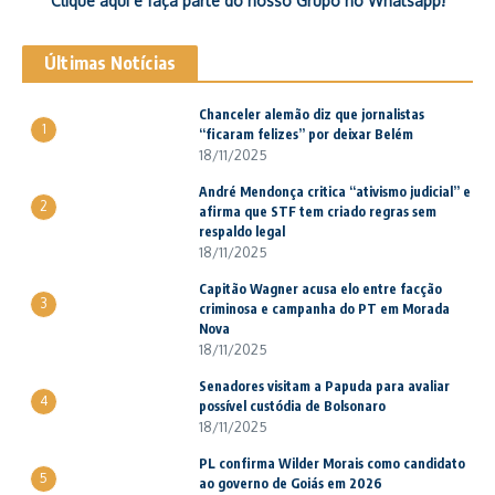
Clique aqui e faça parte do nosso Grupo no Whatsapp!
Últimas Notícias
Chanceler alemão diz que jornalistas
1
“ficaram felizes” por deixar Belém
18/11/2025
André Mendonça critica “ativismo judicial” e
2
afirma que STF tem criado regras sem
respaldo legal
18/11/2025
Capitão Wagner acusa elo entre facção
3
criminosa e campanha do PT em Morada
Nova
18/11/2025
Senadores visitam a Papuda para avaliar
4
possível custódia de Bolsonaro
18/11/2025
PL confirma Wilder Morais como candidato
5
ao governo de Goiás em 2026