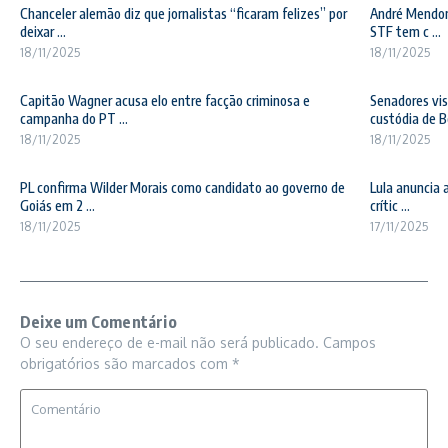
Chanceler alemão diz que jornalistas “ficaram felizes” por
André Mendonç
deixar ...
STF tem c ...
18/11/2025
18/11/2025
Capitão Wagner acusa elo entre facção criminosa e
Senadores vis
campanha do PT ...
custódia de Bo
18/11/2025
18/11/2025
PL confirma Wilder Morais como candidato ao governo de
Lula anuncia 
Goiás em 2 ...
crític ...
18/11/2025
17/11/2025
Deixe um Comentário
O seu endereço de e-mail não será publicado.
Campos
obrigatórios são marcados com
*