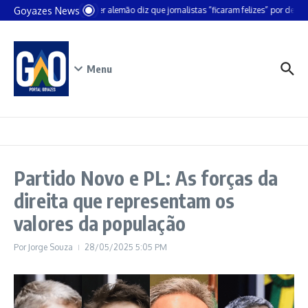
Ir para o conteúdo
Goyazes News
Chanceler alemão diz que jornalistas “ficaram felizes” por deixar 
Menu
Partido Novo e PL: As forças da
direita que representam os
valores da população
Por
Jorge Souza
28/05/2025
5:05 PM