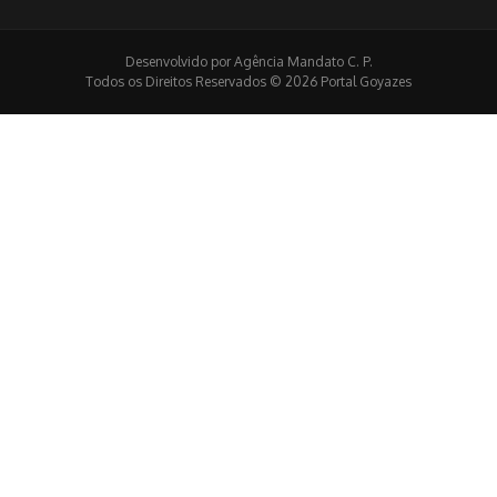
Desenvolvido por Agência Mandato C. P.
Todos os Direitos Reservados © 2026 Portal Goyazes