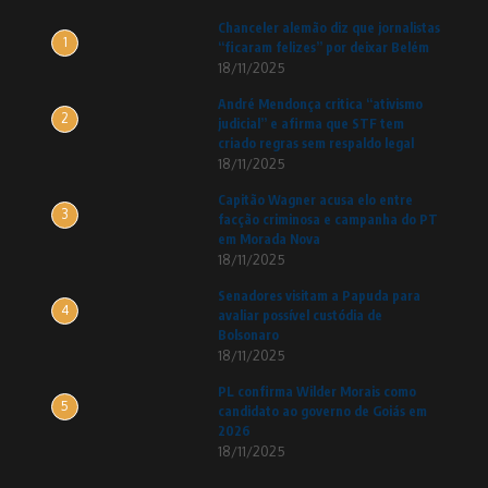
Chanceler alemão diz que jornalistas
1
“ficaram felizes” por deixar Belém
18/11/2025
André Mendonça critica “ativismo
2
judicial” e afirma que STF tem
criado regras sem respaldo legal
18/11/2025
Capitão Wagner acusa elo entre
3
facção criminosa e campanha do PT
em Morada Nova
18/11/2025
Senadores visitam a Papuda para
4
avaliar possível custódia de
Bolsonaro
18/11/2025
PL confirma Wilder Morais como
5
candidato ao governo de Goiás em
2026
18/11/2025