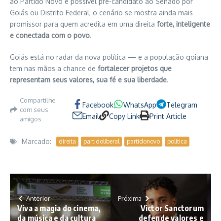
ao Partido Novo e possível pré-candidato ao Senado por
Goiás ou Distrito Federal, o cenário se mostra ainda mais
promissor para quem acredita em uma direita
forte, inteligente
e conectada com o povo
.
Goiás está no radar da nova política — e a população goiana
tem nas mãos a chance de
fortalecer projetos que
representam seus valores, sua fé e sua liberdade
.
Compartilhe
Facebook
WhatsApp
Telegram
com seus
Email
Copy Link
Print Article
amigos
Marcado:
direita
partidoliberal
partidonovo
politica
Anterior
Próxima
Viva a magia do cinema,
Victor Sanctorum
da música e da cultura
defende valores e