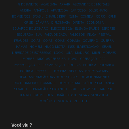
8 DE JANEIRO
ACADEMIA
AFFAIR
ALEXANDRE DE MORAES
ANISTIA
ANÁPOLIS
APARECIDA
BARROSO
BOLSONARO
BOMBEIROS
BRASIL
CHARLIE KIRK
CLIMA
COMIDA
COP30
CPMI
CRISE
CÂMARA
DIPLOMACIA
DIREITA
ECONOMIA
EDUARDO BOLSONARO
ELEIÇÕES 2026
ELISA DA SAÚDE
ESPORTE
ESQUERDA
EUA
FAIXA DE GAZA
FAMOSOS
FELCA
FESTIVAL
FRAUDES
GOIAS
GOIÁS
GOIÁS
GOIÂNIA
GOVERNO
GUERRA
HAMAS
HOMEM
HUGO MOTTA
INSS
INVESTIGAÇÃO
ISRAEL
LIBERDADE DE EXPRESSÃO
LOOK
LULA
MADURO
MILEI
MORAES
MORRE
NIKOLAS FERREIRA
NOVO
OPERAÇÃO
PCC
PERSEGUIÇÃO
PL
POLARIZAÇÃO
POLITICA
POLITÍCA
POLÊMICA
POLÍTICA
PRESO
PT
RECEITA
RECEITAS
REDES SOCIAIS
REGULAMENTAÇÃO DAS REDES SOCIAIS
RELACIONAMENTO
RIO DE JANEIRO
ROMANCE
ROMEU ZEMA
SAÚDE
SEGURANÇA
SENADO
SEPARAÇÃO
SERTANEJO
SEXO
SHOW
STF
TARCÍSIO
TEATRO
TRUMP
UFG
UNIÃO BRASIL
VAGAS
VENEZUELA
VIOLÊNCIA
VIRGINIA
ZE FELIPE
Você viu ?