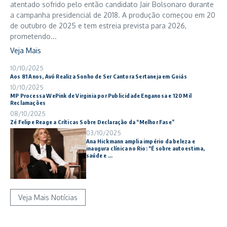
atentado sofrido pelo então candidato Jair Bolsonaro durante
a campanha presidencial de 2018. A produção começou em 20
de outubro de 2025 e tem estreia prevista para 2026,
prometendo...
Veja Mais
10/10/2025
Aos 81 Anos, Avó Realiza Sonho de Ser Cantora Sertaneja em Goiás
10/10/2025
MP Processa WePink de Virginia por Publicidade Enganosa e 120 Mil
Reclamações
08/10/2025
Zé Felipe Reage a Críticas Sobre Declaração da “Melhor Fase”
03/10/2025
Ana Hickmann amplia império da beleza e
inaugura clínica no Rio: “É sobre autoestima,
saúde e ...
Veja Mais Notícias