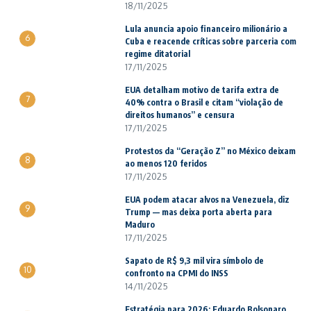
18/11/2025
Lula anuncia apoio financeiro milionário a
6
Cuba e reacende críticas sobre parceria com
regime ditatorial
17/11/2025
EUA detalham motivo de tarifa extra de
7
40% contra o Brasil e citam “violação de
direitos humanos” e censura
17/11/2025
Protestos da “Geração Z” no México deixam
8
ao menos 120 feridos
17/11/2025
EUA podem atacar alvos na Venezuela, diz
9
Trump — mas deixa porta aberta para
Maduro
17/11/2025
Sapato de R$ 9,3 mil vira símbolo de
10
confronto na CPMI do INSS
14/11/2025
Estratégia para 2026: Eduardo Bolsonaro