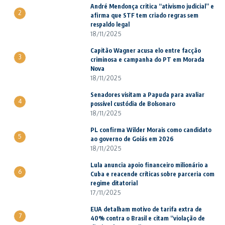
André Mendonça critica “ativismo judicial” e
2
afirma que STF tem criado regras sem
respaldo legal
18/11/2025
Capitão Wagner acusa elo entre facção
3
criminosa e campanha do PT em Morada
Nova
18/11/2025
Senadores visitam a Papuda para avaliar
4
possível custódia de Bolsonaro
18/11/2025
PL confirma Wilder Morais como candidato
5
ao governo de Goiás em 2026
18/11/2025
Lula anuncia apoio financeiro milionário a
6
Cuba e reacende críticas sobre parceria com
regime ditatorial
17/11/2025
EUA detalham motivo de tarifa extra de
7
40% contra o Brasil e citam “violação de