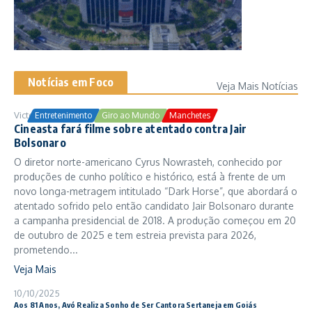
Notícias em Foco
Veja Mais Notícias
Victor Samuel
24/10/2025
Entretenimento
Giro ao Mundo
Manchetes
Cineasta fará filme sobre atentado contra Jair
Bolsonaro
O diretor norte-americano Cyrus Nowrasteh, conhecido por
produções de cunho político e histórico, está à frente de um
novo longa-metragem intitulado “Dark Horse”, que abordará o
atentado sofrido pelo então candidato Jair Bolsonaro durante
a campanha presidencial de 2018. A produção começou em 20
de outubro de 2025 e tem estreia prevista para 2026,
prometendo...
Veja Mais
10/10/2025
Aos 81 Anos, Avó Realiza Sonho de Ser Cantora Sertaneja em Goiás