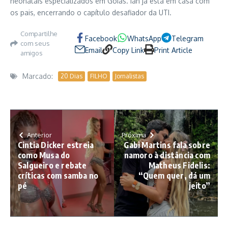
neonatais especializados em Goiás. Ian já está em casa com
os pais, encerrando o capítulo desafiador da UTI.
Compartilhe
Facebook
WhatsApp
Telegram
com seus
Email
Copy Link
Print Article
amigos
Marcado:
20 Dias
FILHO
Jornalistas
Anterior
Próxima
Cintia Dicker estreia
Gabi Martins fala sobre
como Musa do
namoro à distância com
Salgueiro e rebate
Matheus Fidelis:
críticas com samba no
“Quem quer, dá um
pé
jeito”