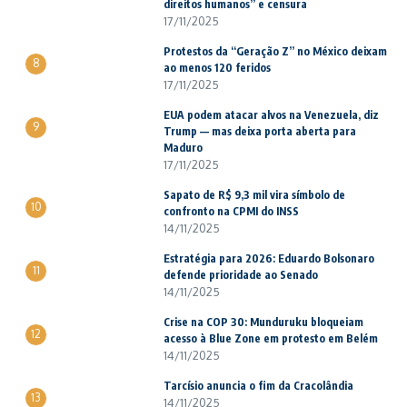
direitos humanos” e censura
17/11/2025
Protestos da “Geração Z” no México deixam
8
ao menos 120 feridos
17/11/2025
EUA podem atacar alvos na Venezuela, diz
9
Trump — mas deixa porta aberta para
Maduro
17/11/2025
Sapato de R$ 9,3 mil vira símbolo de
10
confronto na CPMI do INSS
14/11/2025
Estratégia para 2026: Eduardo Bolsonaro
11
defende prioridade ao Senado
14/11/2025
Crise na COP 30: Munduruku bloqueiam
12
acesso à Blue Zone em protesto em Belém
14/11/2025
Tarcísio anuncia o fim da Cracolândia
13
14/11/2025