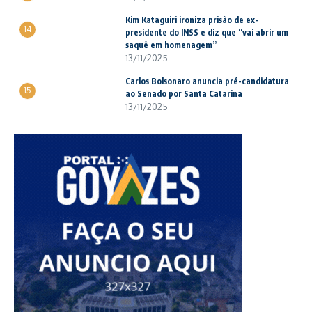
Kim Kataguiri ironiza prisão de ex-
14
presidente do INSS e diz que “vai abrir um
saquê em homenagem”
13/11/2025
Carlos Bolsonaro anuncia pré-candidatura
15
ao Senado por Santa Catarina
13/11/2025