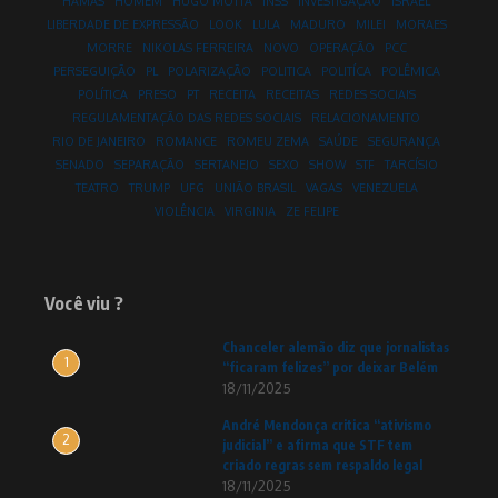
HAMAS
HOMEM
HUGO MOTTA
INSS
INVESTIGAÇÃO
ISRAEL
LIBERDADE DE EXPRESSÃO
LOOK
LULA
MADURO
MILEI
MORAES
MORRE
NIKOLAS FERREIRA
NOVO
OPERAÇÃO
PCC
PERSEGUIÇÃO
PL
POLARIZAÇÃO
POLITICA
POLITÍCA
POLÊMICA
POLÍTICA
PRESO
PT
RECEITA
RECEITAS
REDES SOCIAIS
REGULAMENTAÇÃO DAS REDES SOCIAIS
RELACIONAMENTO
RIO DE JANEIRO
ROMANCE
ROMEU ZEMA
SAÚDE
SEGURANÇA
SENADO
SEPARAÇÃO
SERTANEJO
SEXO
SHOW
STF
TARCÍSIO
TEATRO
TRUMP
UFG
UNIÃO BRASIL
VAGAS
VENEZUELA
VIOLÊNCIA
VIRGINIA
ZE FELIPE
Você viu ?
Chanceler alemão diz que jornalistas
1
“ficaram felizes” por deixar Belém
18/11/2025
André Mendonça critica “ativismo
2
judicial” e afirma que STF tem
criado regras sem respaldo legal
18/11/2025