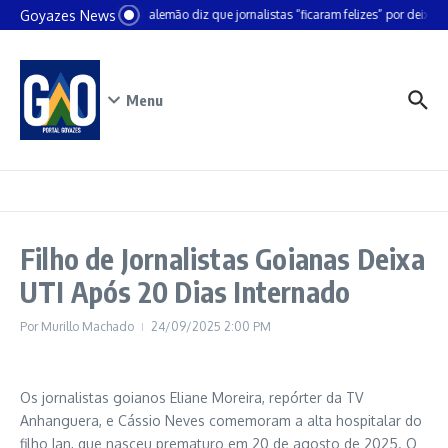
Ir para o conteúdo
Goyazes News
Chanceler alemão diz que jornalistas “ficaram felizes” por deixar B
Menu
Filho de Jornalistas Goianas Deixa
UTI Após 20 Dias Internado
Por
Murillo Machado
24/09/2025
2:00 PM
Os jornalistas goianos Eliane Moreira, repórter da TV
Anhanguera, e Cássio Neves comemoram a alta hospitalar do
filho Ian, que nasceu prematuro em 20 de agosto de 2025. O