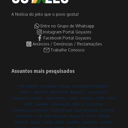
A Notícia do jeito que o povo gosta!
Entre no Grupo de Whatsapp
Instagram Portal Goyazes
Facebook Portal Goyazes
Anúncios / Denúncias / Reclamações
Trabalhe Conosco
Assuntos mais pesquisados
8 DE JANEIRO
ACADEMIA
AFFAIR
ALEXANDRE DE MORAES
ANISTIA
ANÁPOLIS
APARECIDA
BARROSO
BOLSONARO
BOMBEIROS
BRASIL
CHARLIE KIRK
CLIMA
COMIDA
COP30
CPMI
CRISE
CÂMARA
DIPLOMACIA
DIREITA
ECONOMIA
EDUARDO BOLSONARO
ELEIÇÕES 2026
ELISA DA SAÚDE
ESPORTE
ESQUERDA
EUA
FAIXA DE GAZA
FAMOSOS
FELCA
FESTIVAL
FRAUDES
GOIAS
GOIÁS
GOIÁS
GOIÂNIA
GOVERNO
GUERRA