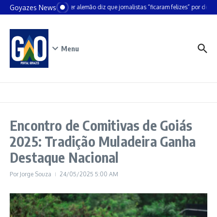
Ir para o conteúdo
Goyazes News
Chanceler alemão diz que jornalistas “ficaram felizes” por deixar
Menu
Encontro de Comitivas de Goiás
2025: Tradição Muladeira Ganha
Destaque Nacional
Por
Jorge Souza
24/05/2025
5:00 AM