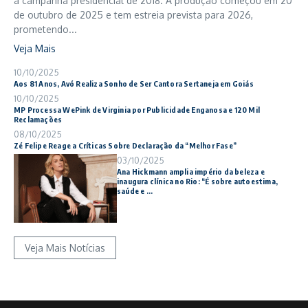
a campanha presidencial de 2018. A produção começou em 20
de outubro de 2025 e tem estreia prevista para 2026,
prometendo...
Veja Mais
10/10/2025
Aos 81 Anos, Avó Realiza Sonho de Ser Cantora Sertaneja em Goiás
10/10/2025
MP Processa WePink de Virginia por Publicidade Enganosa e 120 Mil
Reclamações
08/10/2025
Zé Felipe Reage a Críticas Sobre Declaração da “Melhor Fase”
03/10/2025
Ana Hickmann amplia império da beleza e
inaugura clínica no Rio: “É sobre autoestima,
saúde e ...
Veja Mais Notícias