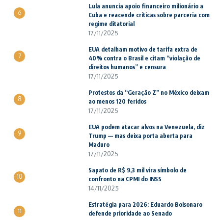
Lula anuncia apoio financeiro milionário a
6
Cuba e reacende críticas sobre parceria com
regime ditatorial
17/11/2025
EUA detalham motivo de tarifa extra de
7
40% contra o Brasil e citam “violação de
direitos humanos” e censura
17/11/2025
Protestos da “Geração Z” no México deixam
8
ao menos 120 feridos
17/11/2025
EUA podem atacar alvos na Venezuela, diz
9
Trump — mas deixa porta aberta para
Maduro
17/11/2025
Sapato de R$ 9,3 mil vira símbolo de
10
confronto na CPMI do INSS
14/11/2025
Estratégia para 2026: Eduardo Bolsonaro
11
defende prioridade ao Senado