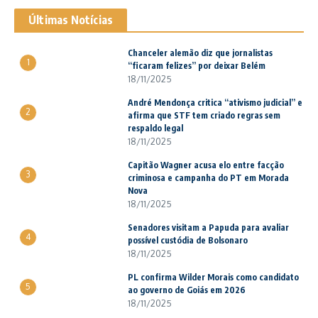
Últimas Notícias
Chanceler alemão diz que jornalistas
1
“ficaram felizes” por deixar Belém
18/11/2025
André Mendonça critica “ativismo judicial” e
2
afirma que STF tem criado regras sem
respaldo legal
18/11/2025
Capitão Wagner acusa elo entre facção
3
criminosa e campanha do PT em Morada
Nova
18/11/2025
Senadores visitam a Papuda para avaliar
4
possível custódia de Bolsonaro
18/11/2025
PL confirma Wilder Morais como candidato
5
ao governo de Goiás em 2026
18/11/2025