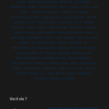
ANISTIA
ANÁPOLIS
APARECIDA
BARROSO
BOLSONARO
BOMBEIROS
BRASIL
CHARLIE KIRK
CLIMA
COMIDA
COP30
CPMI
CRISE
CÂMARA
DIPLOMACIA
DIREITA
ECONOMIA
EDUARDO BOLSONARO
ELEIÇÕES 2026
ELISA DA SAÚDE
ESPORTE
ESQUERDA
EUA
FAIXA DE GAZA
FAMOSOS
FELCA
FESTIVAL
FRAUDES
GOIAS
GOIÁS
GOIÁS
GOIÂNIA
GOVERNO
GUERRA
HAMAS
HOMEM
HUGO MOTTA
INSS
INVESTIGAÇÃO
ISRAEL
LIBERDADE DE EXPRESSÃO
LOOK
LULA
MADURO
MILEI
MORAES
MORRE
NIKOLAS FERREIRA
NOVO
OPERAÇÃO
PCC
PERSEGUIÇÃO
PL
POLARIZAÇÃO
POLITICA
POLITÍCA
POLÊMICA
POLÍTICA
PRESO
PT
RECEITA
RECEITAS
REDES SOCIAIS
REGULAMENTAÇÃO DAS REDES SOCIAIS
RELACIONAMENTO
RIO DE JANEIRO
ROMANCE
ROMEU ZEMA
SAÚDE
SEGURANÇA
SENADO
SEPARAÇÃO
SERTANEJO
SEXO
SHOW
STF
TARCÍSIO
TEATRO
TRUMP
UFG
UNIÃO BRASIL
VAGAS
VENEZUELA
VIOLÊNCIA
VIRGINIA
ZE FELIPE
Você viu ?
Chanceler alemão diz que jornalistas