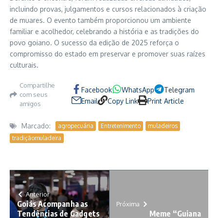
incluindo provas, julgamentos e cursos relacionados à criação
de muares. O evento também proporcionou um ambiente
familiar e acolhedor, celebrando a história e as tradições do
povo goiano. O sucesso da edição de 2025 reforça o
compromisso do estado em preservar e promover suas raízes
culturais.
Compartilhe
Facebook
WhatsApp
Telegram
com seus
Email
Copy Link
Print Article
amigos
Marcado:
agropecuária
Entretenimento
muladeiros
tradiçãomuladeira
Anterior
Goiás Acompanha as
Próxima
Tendências de Gadgets
Meme “Guiana