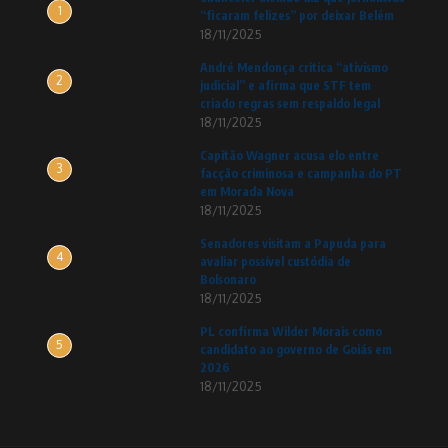
1
“ficaram felizes” por deixar Belém
18/11/2025
André Mendonça critica “ativismo
2
judicial” e afirma que STF tem
criado regras sem respaldo legal
18/11/2025
Capitão Wagner acusa elo entre
3
facção criminosa e campanha do PT
em Morada Nova
18/11/2025
Senadores visitam a Papuda para
4
avaliar possível custódia de
Bolsonaro
18/11/2025
PL confirma Wilder Morais como
5
candidato ao governo de Goiás em
2026
18/11/2025