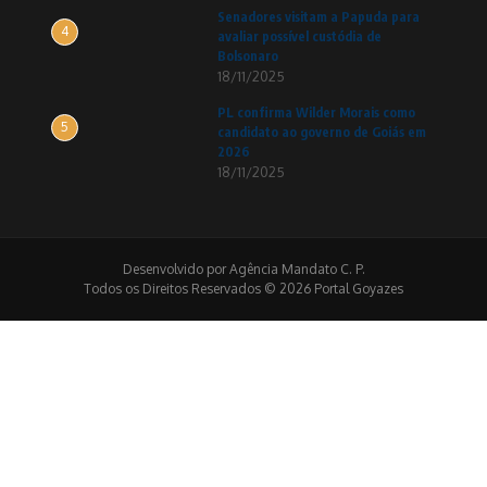
Senadores visitam a Papuda para
4
avaliar possível custódia de
Bolsonaro
18/11/2025
PL confirma Wilder Morais como
5
candidato ao governo de Goiás em
2026
18/11/2025
Desenvolvido por Agência Mandato C. P.
Todos os Direitos Reservados © 2026 Portal Goyazes