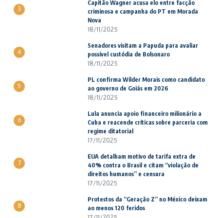
Capitão Wagner acusa elo entre facção
3
criminosa e campanha do PT em Morada
Nova
18/11/2025
Senadores visitam a Papuda para avaliar
4
possível custódia de Bolsonaro
18/11/2025
PL confirma Wilder Morais como candidato
5
ao governo de Goiás em 2026
18/11/2025
Lula anuncia apoio financeiro milionário a
6
Cuba e reacende críticas sobre parceria com
regime ditatorial
17/11/2025
EUA detalham motivo de tarifa extra de
7
40% contra o Brasil e citam “violação de
direitos humanos” e censura
17/11/2025
Protestos da “Geração Z” no México deixam
8
ao menos 120 feridos
17/11/2025