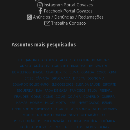
Instagram Portal Goyazes
Facebook Portal Goyazes
Anúncios / Denúncias / Reclamações
Trabalhe Conosco
Assuntos mais pesquisados
8 DE JANEIRO
ACADEMIA
AFFAIR
ALEXANDRE DE MORAES
ANISTIA
ANÁPOLIS
APARECIDA
BARROSO
BOLSONARO
BOMBEIROS
BRASIL
CHARLIE KIRK
CLIMA
COMIDA
COP30
CPMI
CRISE
CÂMARA
DIPLOMACIA
DIREITA
ECONOMIA
EDUARDO BOLSONARO
ELEIÇÕES 2026
ELISA DA SAÚDE
ESPORTE
ESQUERDA
EUA
FAIXA DE GAZA
FAMOSOS
FELCA
FESTIVAL
FRAUDES
GOIAS
GOIÁS
GOIÁS
GOIÂNIA
GOVERNO
GUERRA
HAMAS
HOMEM
HUGO MOTTA
INSS
INVESTIGAÇÃO
ISRAEL
LIBERDADE DE EXPRESSÃO
LOOK
LULA
MADURO
MILEI
MORAES
MORRE
NIKOLAS FERREIRA
NOVO
OPERAÇÃO
PCC
PERSEGUIÇÃO
PL
POLARIZAÇÃO
POLITICA
POLITÍCA
POLÊMICA
POLÍTICA
PRESO
PT
RECEITA
RECEITAS
REDES SOCIAIS