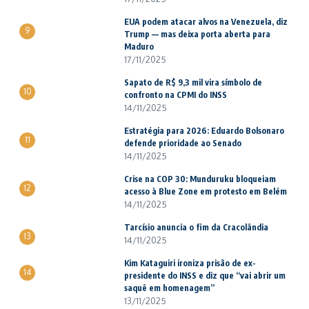
EUA podem atacar alvos na Venezuela, diz
9
Trump — mas deixa porta aberta para
Maduro
17/11/2025
Sapato de R$ 9,3 mil vira símbolo de
10
confronto na CPMI do INSS
14/11/2025
Estratégia para 2026: Eduardo Bolsonaro
11
defende prioridade ao Senado
14/11/2025
Crise na COP 30: Munduruku bloqueiam
12
acesso à Blue Zone em protesto em Belém
14/11/2025
Tarcísio anuncia o fim da Cracolândia
13
14/11/2025
Kim Kataguiri ironiza prisão de ex-
14
presidente do INSS e diz que “vai abrir um
saquê em homenagem”
13/11/2025