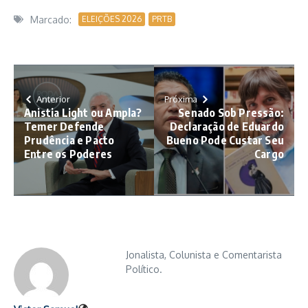
Marcado:
ELEIÇÕES 2026
PRTB
Anterior
Próxima
Anistia Light ou Ampla?
Senado Sob Pressão:
Temer Defende
Declaração de Eduardo
Prudência e Pacto
Bueno Pode Custar Seu
Entre os Poderes
Cargo
Jonalista, Colunista e Comentarista
Político.