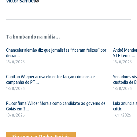
Victor Samuel
Ta bombando na mídia...
Chanceler alemão diz que jornalistas “ficaram felizes” por
André Mendonç
deixar ...
STF tem c ...
18/11/2025
18/11/2025
Capitão Wagner acusa elo entre facção criminosa e
Senadores vis
campanha do PT ...
custódia de Bo
18/11/2025
18/11/2025
PL confirma Wilder Morais como candidato ao governo de
Lula anuncia 
Goiás em 2 ...
crític ...
18/11/2025
17/11/2025
Siga nossas Redes Sociais