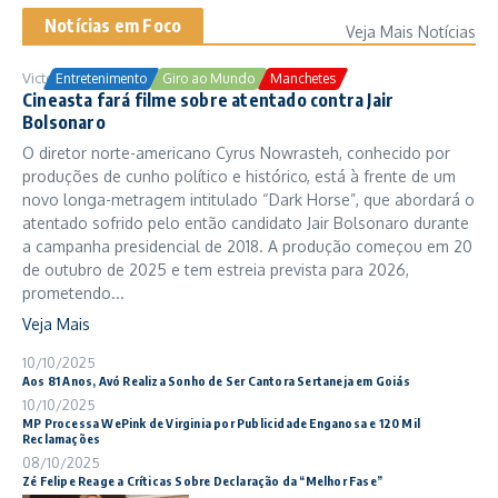
Notícias em Foco
Veja Mais Notícias
Victor Samuel
24/10/2025
Entretenimento
Giro ao Mundo
Manchetes
Cineasta fará filme sobre atentado contra Jair
Bolsonaro
O diretor norte-americano Cyrus Nowrasteh, conhecido por
produções de cunho político e histórico, está à frente de um
novo longa-metragem intitulado “Dark Horse”, que abordará o
atentado sofrido pelo então candidato Jair Bolsonaro durante
a campanha presidencial de 2018. A produção começou em 20
de outubro de 2025 e tem estreia prevista para 2026,
prometendo...
Veja Mais
10/10/2025
Aos 81 Anos, Avó Realiza Sonho de Ser Cantora Sertaneja em Goiás
10/10/2025
MP Processa WePink de Virginia por Publicidade Enganosa e 120 Mil
Reclamações
08/10/2025
Zé Felipe Reage a Críticas Sobre Declaração da “Melhor Fase”