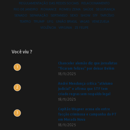
REGULAMENTAÇÃO DAS REDES SOCIAIS
RELACIONAMENTO
RIO DE JANEIRO
ROMANCE
ROMEU ZEMA
SAÚDE
SEGURANÇA
SENADO
SEPARAÇÃO
SERTANEJO
SEXO
SHOW
STF
TARCÍSIO
TEATRO
TRUMP
UFG
UNIÃO BRASIL
VAGAS
VENEZUELA
VIOLÊNCIA
VIRGINIA
ZE FELIPE
Você viu ?
Chanceler alemão diz que jornalistas
1
“ficaram felizes” por deixar Belém
18/11/2025
André Mendonça critica “ativismo
2
judicial” e afirma que STF tem
criado regras sem respaldo legal
18/11/2025
Capitão Wagner acusa elo entre
3
facção criminosa e campanha do PT
em Morada Nova
18/11/2025