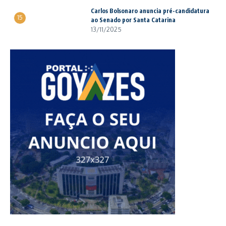
Carlos Bolsonaro anuncia pré-candidatura
15
ao Senado por Santa Catarina
13/11/2025