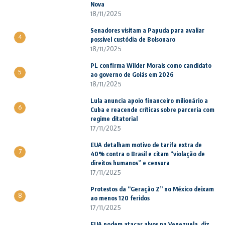
Nova
18/11/2025
Senadores visitam a Papuda para avaliar
4
possível custódia de Bolsonaro
18/11/2025
PL confirma Wilder Morais como candidato
5
ao governo de Goiás em 2026
18/11/2025
Lula anuncia apoio financeiro milionário a
6
Cuba e reacende críticas sobre parceria com
regime ditatorial
17/11/2025
EUA detalham motivo de tarifa extra de
7
40% contra o Brasil e citam “violação de
direitos humanos” e censura
17/11/2025
Protestos da “Geração Z” no México deixam
8
ao menos 120 feridos
17/11/2025
EUA podem atacar alvos na Venezuela, diz