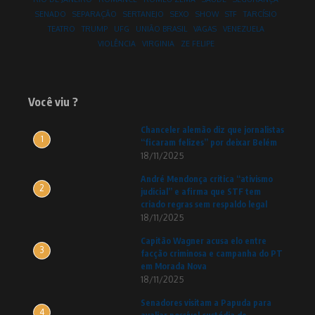
SENADO
SEPARAÇÃO
SERTANEJO
SEXO
SHOW
STF
TARCÍSIO
TEATRO
TRUMP
UFG
UNIÃO BRASIL
VAGAS
VENEZUELA
VIOLÊNCIA
VIRGINIA
ZE FELIPE
Você viu ?
Chanceler alemão diz que jornalistas
1
“ficaram felizes” por deixar Belém
18/11/2025
André Mendonça critica “ativismo
2
judicial” e afirma que STF tem
criado regras sem respaldo legal
18/11/2025
Capitão Wagner acusa elo entre
3
facção criminosa e campanha do PT
em Morada Nova
18/11/2025
Senadores visitam a Papuda para
4