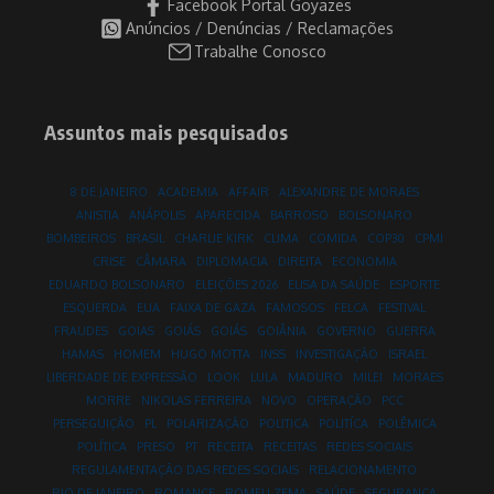
Facebook Portal Goyazes
Anúncios / Denúncias / Reclamações
Trabalhe Conosco
Assuntos mais pesquisados
8 DE JANEIRO
ACADEMIA
AFFAIR
ALEXANDRE DE MORAES
ANISTIA
ANÁPOLIS
APARECIDA
BARROSO
BOLSONARO
BOMBEIROS
BRASIL
CHARLIE KIRK
CLIMA
COMIDA
COP30
CPMI
CRISE
CÂMARA
DIPLOMACIA
DIREITA
ECONOMIA
EDUARDO BOLSONARO
ELEIÇÕES 2026
ELISA DA SAÚDE
ESPORTE
ESQUERDA
EUA
FAIXA DE GAZA
FAMOSOS
FELCA
FESTIVAL
FRAUDES
GOIAS
GOIÁS
GOIÁS
GOIÂNIA
GOVERNO
GUERRA
HAMAS
HOMEM
HUGO MOTTA
INSS
INVESTIGAÇÃO
ISRAEL
LIBERDADE DE EXPRESSÃO
LOOK
LULA
MADURO
MILEI
MORAES
MORRE
NIKOLAS FERREIRA
NOVO
OPERAÇÃO
PCC
PERSEGUIÇÃO
PL
POLARIZAÇÃO
POLITICA
POLITÍCA
POLÊMICA
POLÍTICA
PRESO
PT
RECEITA
RECEITAS
REDES SOCIAIS
REGULAMENTAÇÃO DAS REDES SOCIAIS
RELACIONAMENTO
RIO DE JANEIRO
ROMANCE
ROMEU ZEMA
SAÚDE
SEGURANÇA