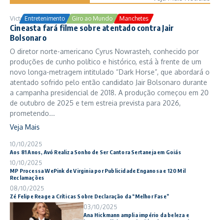
Victor Samuel
24/10/2025
Entretenimento
Giro ao Mundo
Manchetes
Cineasta fará filme sobre atentado contra Jair
Bolsonaro
O diretor norte-americano Cyrus Nowrasteh, conhecido por
produções de cunho político e histórico, está à frente de um
novo longa-metragem intitulado “Dark Horse”, que abordará o
atentado sofrido pelo então candidato Jair Bolsonaro durante
a campanha presidencial de 2018. A produção começou em 20
de outubro de 2025 e tem estreia prevista para 2026,
prometendo...
Veja Mais
10/10/2025
Aos 81 Anos, Avó Realiza Sonho de Ser Cantora Sertaneja em Goiás
10/10/2025
MP Processa WePink de Virginia por Publicidade Enganosa e 120 Mil
Reclamações
08/10/2025
Zé Felipe Reage a Críticas Sobre Declaração da “Melhor Fase”
03/10/2025
Ana Hickmann amplia império da beleza e