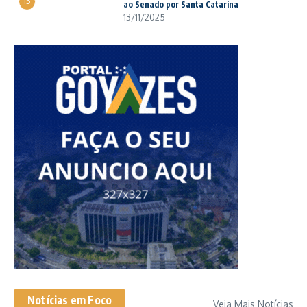
15
ao Senado por Santa Catarina
13/11/2025
Notícias em Foco
Veja Mais Notícias