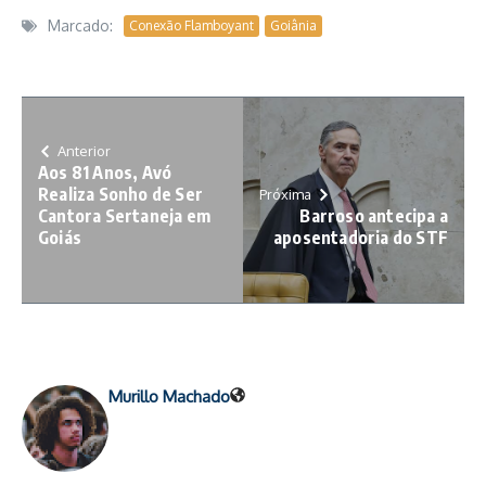
Marcado:
Conexão Flamboyant
Goiânia
Anterior
Aos 81 Anos, Avó
Realiza Sonho de Ser
Próxima
Cantora Sertaneja em
Barroso antecipa a
Goiás
aposentadoria do STF
Murillo Machado