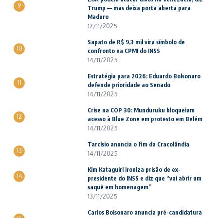
9
Trump — mas deixa porta aberta para
Maduro
17/11/2025
Sapato de R$ 9,3 mil vira símbolo de
10
confronto na CPMI do INSS
14/11/2025
Estratégia para 2026: Eduardo Bolsonaro
11
defende prioridade ao Senado
14/11/2025
Crise na COP 30: Munduruku bloqueiam
12
acesso à Blue Zone em protesto em Belém
14/11/2025
Tarcísio anuncia o fim da Cracolândia
13
14/11/2025
Kim Kataguiri ironiza prisão de ex-
14
presidente do INSS e diz que “vai abrir um
saquê em homenagem”
13/11/2025
Carlos Bolsonaro anuncia pré-candidatura