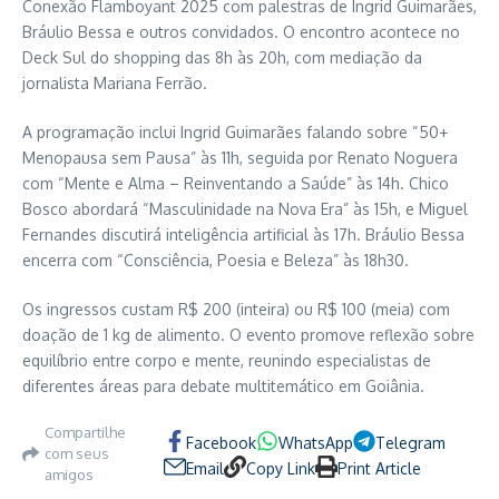
Conexão Flamboyant 2025 com palestras de Ingrid Guimarães,
Bráulio Bessa e outros convidados. O encontro acontece no
Deck Sul do shopping das 8h às 20h, com mediação da
jornalista Mariana Ferrão.
A programação inclui Ingrid Guimarães falando sobre “50+
Menopausa sem Pausa” às 11h, seguida por Renato Noguera
com “Mente e Alma – Reinventando a Saúde” às 14h. Chico
Bosco abordará “Masculinidade na Nova Era” às 15h, e Miguel
Fernandes discutirá inteligência artificial às 17h. Bráulio Bessa
encerra com “Consciência, Poesia e Beleza” às 18h30.
Os ingressos custam R$ 200 (inteira) ou R$ 100 (meia) com
doação de 1 kg de alimento. O evento promove reflexão sobre
equilíbrio entre corpo e mente, reunindo especialistas de
diferentes áreas para debate multitemático em Goiânia.
Compartilhe
Facebook
WhatsApp
Telegram
com seus
Email
Copy Link
Print Article
amigos