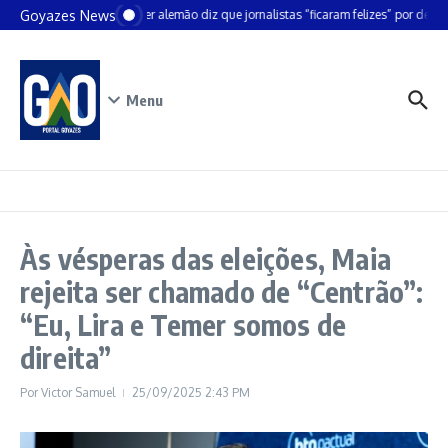
Ir para o conteúdo
Goyazes News
Chanceler alemão diz que jornalistas “ficaram felizes” por deixar 
Menu
Às vésperas das eleições, Maia
rejeita ser chamado de “Centrão”:
“Eu, Lira e Temer somos de
direita”
Por
Victor Samuel
25/09/2025
2:43 PM