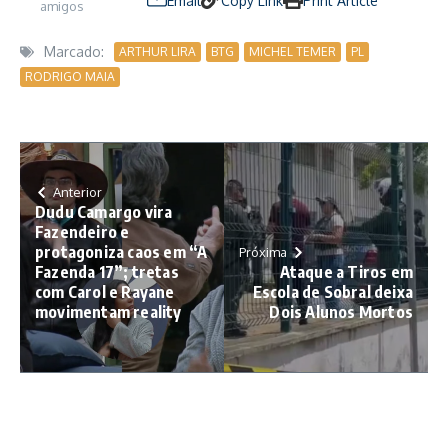
Email
Copy Link
Print Article
amigos
Marcado:
ARTHUR LIRA
BTG
MICHEL TEMER
PL
RODRIGO MAIA
Anterior
Dudu Camargo vira
Fazendeiro e
protagoniza caos em “A
Próxima
Fazenda 17”; tretas
Ataque a Tiros em
com Carol e Rayane
Escola de Sobral deixa
movimentam reality
Dois Alunos Mortos