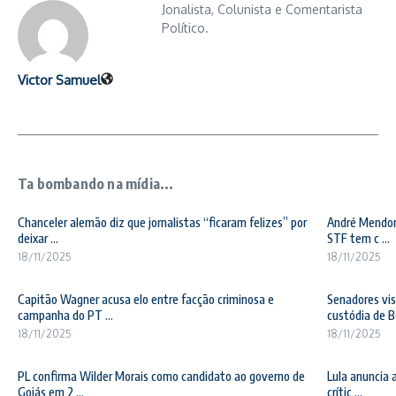
Jonalista, Colunista e Comentarista
Político.
Victor Samuel
Ta bombando na mídia...
Chanceler alemão diz que jornalistas “ficaram felizes” por
André Mendonç
deixar ...
STF tem c ...
18/11/2025
18/11/2025
Capitão Wagner acusa elo entre facção criminosa e
Senadores vis
campanha do PT ...
custódia de Bo
18/11/2025
18/11/2025
PL confirma Wilder Morais como candidato ao governo de
Lula anuncia 
Goiás em 2 ...
crític ...