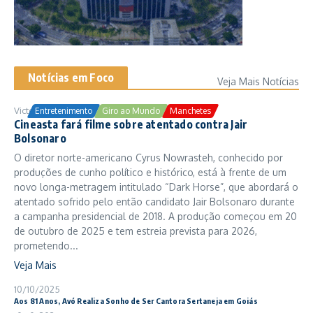
Notícias em Foco
Veja Mais Notícias
Victor Samuel
24/10/2025
Entretenimento
Giro ao Mundo
Manchetes
Cineasta fará filme sobre atentado contra Jair
Bolsonaro
O diretor norte-americano Cyrus Nowrasteh, conhecido por
produções de cunho político e histórico, está à frente de um
novo longa-metragem intitulado “Dark Horse”, que abordará o
atentado sofrido pelo então candidato Jair Bolsonaro durante
a campanha presidencial de 2018. A produção começou em 20
de outubro de 2025 e tem estreia prevista para 2026,
prometendo...
Veja Mais
10/10/2025
Aos 81 Anos, Avó Realiza Sonho de Ser Cantora Sertaneja em Goiás