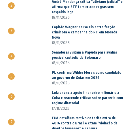
André Mendonça critica “ativismo judicial” e
2
afirma que STF tem criado regras sem
respaldo legal
18/11/2025
Capitão Wagner acusa elo entre facção
3
criminosa e campanha do PT em Morada
Nova
18/11/2025
Senadores visitam a Papuda para avaliar
4
possível custódia de Bolsonaro
18/11/2025
PL confirma Wilder Morais como candidato
5
ao governo de Goiás em 2026
18/11/2025
Lula anuncia apoio financeiro milionário a
6
Cuba e reacende críticas sobre parceria com
regime ditatorial
17/11/2025
EUA detalham motivo de tarifa extra de
7
40% contra o Brasil e citam “violação de
direitos humanos” e censura