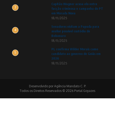
Capitão Wagner acusa elo entre
3
facção criminosa e campanha do PT
em Morada Nova
18/11/2025
Senadores visitam a Papuda para
4
avaliar possível custódia de
Bolsonaro
18/11/2025
PL confirma Wilder Morais como
5
candidato ao governo de Goiás em
2026
18/11/2025
Desenvolvido por Agência Mandato C. P.
Todos os Direitos Reservados © 2026 Portal Goyazes