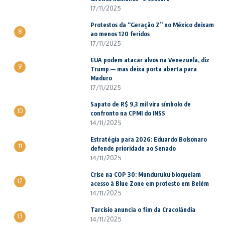
17/11/2025
Protestos da “Geração Z” no México deixam
8
ao menos 120 feridos
17/11/2025
EUA podem atacar alvos na Venezuela, diz
9
Trump — mas deixa porta aberta para
Maduro
17/11/2025
Sapato de R$ 9,3 mil vira símbolo de
10
confronto na CPMI do INSS
14/11/2025
Estratégia para 2026: Eduardo Bolsonaro
11
defende prioridade ao Senado
14/11/2025
Crise na COP 30: Munduruku bloqueiam
12
acesso à Blue Zone em protesto em Belém
14/11/2025
Tarcísio anuncia o fim da Cracolândia
13
14/11/2025