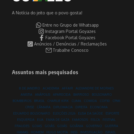
A Notícia do jeito que o povo gosta!
Entre no Grupo de Whatsapp
Instagram Portal Goyazes
Facebook Portal Goyazes
Anúncios / Denúncias / Reclamações
Trabalhe Conosco
Assuntos mais pesquisados
8 DE JANEIRO
ACADEMIA
AFFAIR
ALEXANDRE DE MORAES
ANISTIA
ANÁPOLIS
APARECIDA
BARROSO
BOLSONARO
BOMBEIROS
BRASIL
CHARLIE KIRK
CLIMA
COMIDA
COP30
CPMI
CRISE
CÂMARA
DIPLOMACIA
DIREITA
ECONOMIA
EDUARDO BOLSONARO
ELEIÇÕES 2026
ELISA DA SAÚDE
ESPORTE
ESQUERDA
EUA
FAIXA DE GAZA
FAMOSOS
FELCA
FESTIVAL
FRAUDES
GOIAS
GOIÁS
GOIÁS
GOIÂNIA
GOVERNO
GUERRA
HAMAS
HOMEM
HUGO MOTTA
INSS
INVESTIGAÇÃO
ISRAEL