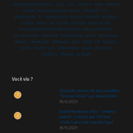
LIBERDADE DE EXPRESSÃO
LOOK
LULA
MADURO
MILEI
MORAES
MORRE
NIKOLAS FERREIRA
NOVO
OPERAÇÃO
PCC
PERSEGUIÇÃO
PL
POLARIZAÇÃO
POLITICA
POLITÍCA
POLÊMICA
POLÍTICA
PRESO
PT
RECEITA
RECEITAS
REDES SOCIAIS
REGULAMENTAÇÃO DAS REDES SOCIAIS
RELACIONAMENTO
RIO DE JANEIRO
ROMANCE
ROMEU ZEMA
SAÚDE
SEGURANÇA
SENADO
SEPARAÇÃO
SERTANEJO
SEXO
SHOW
STF
TARCÍSIO
TEATRO
TRUMP
UFG
UNIÃO BRASIL
VAGAS
VENEZUELA
VIOLÊNCIA
VIRGINIA
ZE FELIPE
Você viu ?
Chanceler alemão diz que jornalistas
1
“ficaram felizes” por deixar Belém
18/11/2025
André Mendonça critica “ativismo
2
judicial” e afirma que STF tem
criado regras sem respaldo legal
18/11/2025