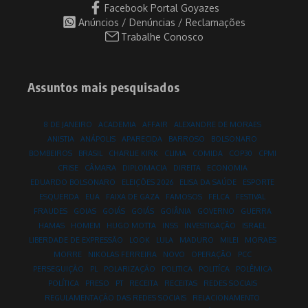
Facebook Portal Goyazes
Anúncios / Denúncias / Reclamações
Trabalhe Conosco
Assuntos mais pesquisados
8 DE JANEIRO
ACADEMIA
AFFAIR
ALEXANDRE DE MORAES
ANISTIA
ANÁPOLIS
APARECIDA
BARROSO
BOLSONARO
BOMBEIROS
BRASIL
CHARLIE KIRK
CLIMA
COMIDA
COP30
CPMI
CRISE
CÂMARA
DIPLOMACIA
DIREITA
ECONOMIA
EDUARDO BOLSONARO
ELEIÇÕES 2026
ELISA DA SAÚDE
ESPORTE
ESQUERDA
EUA
FAIXA DE GAZA
FAMOSOS
FELCA
FESTIVAL
FRAUDES
GOIAS
GOIÁS
GOIÁS
GOIÂNIA
GOVERNO
GUERRA
HAMAS
HOMEM
HUGO MOTTA
INSS
INVESTIGAÇÃO
ISRAEL
LIBERDADE DE EXPRESSÃO
LOOK
LULA
MADURO
MILEI
MORAES
MORRE
NIKOLAS FERREIRA
NOVO
OPERAÇÃO
PCC
PERSEGUIÇÃO
PL
POLARIZAÇÃO
POLITICA
POLITÍCA
POLÊMICA
POLÍTICA
PRESO
PT
RECEITA
RECEITAS
REDES SOCIAIS
REGULAMENTAÇÃO DAS REDES SOCIAIS
RELACIONAMENTO