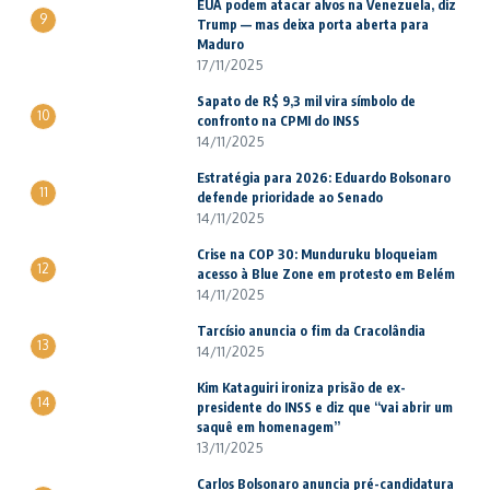
EUA podem atacar alvos na Venezuela, diz
9
Trump — mas deixa porta aberta para
Maduro
17/11/2025
Sapato de R$ 9,3 mil vira símbolo de
10
confronto na CPMI do INSS
14/11/2025
Estratégia para 2026: Eduardo Bolsonaro
11
defende prioridade ao Senado
14/11/2025
Crise na COP 30: Munduruku bloqueiam
12
acesso à Blue Zone em protesto em Belém
14/11/2025
Tarcísio anuncia o fim da Cracolândia
13
14/11/2025
Kim Kataguiri ironiza prisão de ex-
14
presidente do INSS e diz que “vai abrir um
saquê em homenagem”
13/11/2025
Carlos Bolsonaro anuncia pré-candidatura