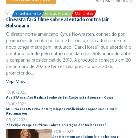
Veja Mais Notícias
Victor Samuel
24/10/2025
Entretenimento
Giro ao Mundo
Manchetes
Cineasta fará filme sobre atentado contra Jair
Bolsonaro
O diretor norte-americano Cyrus Nowrasteh, conhecido por
produções de cunho político e histórico, está à frente de um
novo longa-metragem intitulado “Dark Horse”, que abordará o
atentado sofrido pelo então candidato Jair Bolsonaro durante
a campanha presidencial de 2018. A produção começou em 20
de outubro de 2025 e tem estreia prevista para 2026,
prometendo...
Veja Mais
10/10/2025
Aos 81 Anos, Avó Realiza Sonho de Ser Cantora Sertaneja em Goiás
10/10/2025
MP Processa WePink de Virginia por Publicidade Enganosa e 120 Mil
Reclamações
08/10/2025
Zé Felipe Reage a Críticas Sobre Declaração da “Melhor Fase”
03/10/2025
Ana Hickmann amplia império da beleza e