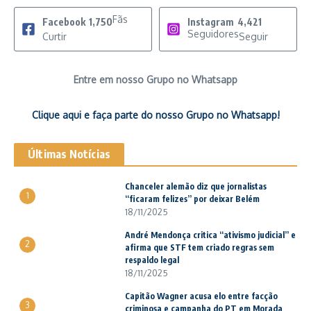
Fãs
Facebook
1,750
Instagram
4,421
Seguidores
Curtir
Seguir
Entre em nosso Grupo no Whatsapp
Clique aqui e faça parte do nosso Grupo no Whatsapp!
Últimas Notícias
Chanceler alemão diz que jornalistas
1
“ficaram felizes” por deixar Belém
18/11/2025
André Mendonça critica “ativismo judicial” e
2
afirma que STF tem criado regras sem
respaldo legal
18/11/2025
Capitão Wagner acusa elo entre facção
3
criminosa e campanha do PT em Morada