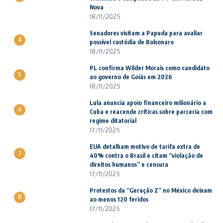
Nova
18/11/2025
Senadores visitam a Papuda para avaliar
4
possível custódia de Bolsonaro
18/11/2025
PL confirma Wilder Morais como candidato
5
ao governo de Goiás em 2026
18/11/2025
Lula anuncia apoio financeiro milionário a
6
Cuba e reacende críticas sobre parceria com
regime ditatorial
17/11/2025
EUA detalham motivo de tarifa extra de
7
40% contra o Brasil e citam “violação de
direitos humanos” e censura
17/11/2025
Protestos da “Geração Z” no México deixam
8
ao menos 120 feridos
17/11/2025