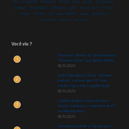
RIO DE JANEIRO
ROMANCE
ROMEU ZEMA
SAÚDE
SEGURANÇA
SENADO
SEPARAÇÃO
SERTANEJO
SEXO
SHOW
STF
TARCÍSIO
TEATRO
TRUMP
UFG
UNIÃO BRASIL
VAGAS
VENEZUELA
VIOLÊNCIA
VIRGINIA
ZE FELIPE
Você viu ?
Chanceler alemão diz que jornalistas
1
“ficaram felizes” por deixar Belém
18/11/2025
André Mendonça critica “ativismo
2
judicial” e afirma que STF tem
criado regras sem respaldo legal
18/11/2025
Capitão Wagner acusa elo entre
3
facção criminosa e campanha do PT
em Morada Nova
18/11/2025
Senadores visitam a Papuda para