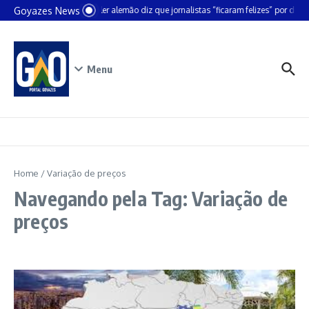
Ir para o conteúdo
Goyazes News
Chanceler alemão diz que jornalistas “ficaram felizes” por deixa
Menu
Home
/
Variação de preços
Navegando pela Tag: Variação de
preços