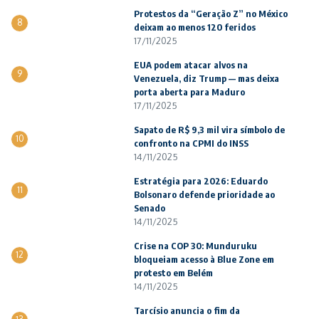
Protestos da “Geração Z” no México
8
deixam ao menos 120 feridos
17/11/2025
EUA podem atacar alvos na
9
Venezuela, diz Trump — mas deixa
porta aberta para Maduro
17/11/2025
Sapato de R$ 9,3 mil vira símbolo de
10
confronto na CPMI do INSS
14/11/2025
Estratégia para 2026: Eduardo
11
Bolsonaro defende prioridade ao
Senado
14/11/2025
Crise na COP 30: Munduruku
12
bloqueiam acesso à Blue Zone em
protesto em Belém
14/11/2025
Tarcísio anuncia o fim da