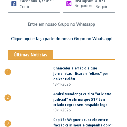
Facebook
1,750
Instagram
4,421
Seguidores
Curtir
Seguir
Entre em nosso Grupo no Whatsapp
Clique aqui e faça parte do nosso Grupo no Whatsapp!
Últimas Notícias
Chanceler alemão diz que
1
jornalistas “ficaram felizes” por
deixar Belém
18/11/2025
André Mendonça critica “ativismo
2
judicial” e afirma que STF tem
criado regras sem respaldo legal
18/11/2025
Capitão Wagner acusa elo entre
3
facção criminosa e campanha do PT