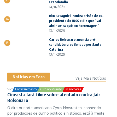
13
Cracolândia
14/11/2025
Kim Kataguiri ironiza prisão de ex-
14
presidente do INSS e diz que “vai
abrir um saquê em homenagem”
13/11/2025
Carlos Bolsonaro anuncia pré-
15
candidatura ao Senado por Santa
Catarina
13/11/2025
Notícias em Foco
Veja Mais Notícias
Victor Samuel
24/10/2025
Entretenimento
Giro ao Mundo
Manchetes
Cineasta fará filme sobre atentado contra Jair
Bolsonaro
O diretor norte-americano Cyrus Nowrasteh, conhecido
por produções de cunho político e histórico, está à frente