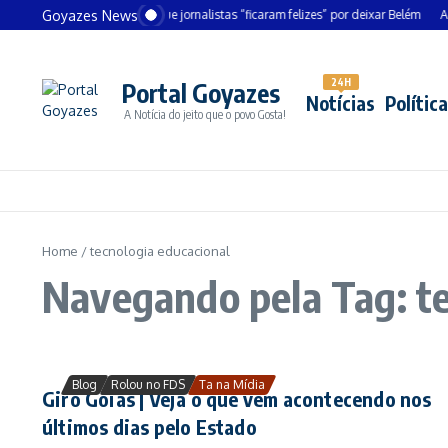
Ir para o conteúdo
Goyazes News
Chanceler alemão diz que jornalistas “ficaram felizes” por deixar Belém
André
24H
Portal Goyazes
Notícias
Política
A Notícia do jeito que o povo Gosta!
Home
/
tecnologia educacional
Navegando pela Tag: te
Blog
Rolou no FDS
Ta na Mídia
Giro Goiás | Veja o que vem acontecendo nos
últimos dias pelo Estado