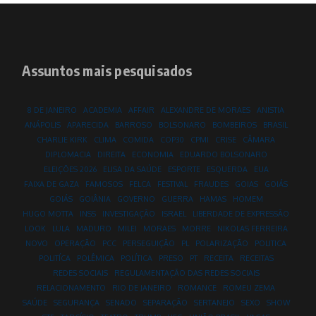
Assuntos mais pesquisados
8 DE JANEIRO
ACADEMIA
AFFAIR
ALEXANDRE DE MORAES
ANISTIA
ANÁPOLIS
APARECIDA
BARROSO
BOLSONARO
BOMBEIROS
BRASIL
CHARLIE KIRK
CLIMA
COMIDA
COP30
CPMI
CRISE
CÂMARA
DIPLOMACIA
DIREITA
ECONOMIA
EDUARDO BOLSONARO
ELEIÇÕES 2026
ELISA DA SAÚDE
ESPORTE
ESQUERDA
EUA
FAIXA DE GAZA
FAMOSOS
FELCA
FESTIVAL
FRAUDES
GOIAS
GOIÁS
GOIÁS
GOIÂNIA
GOVERNO
GUERRA
HAMAS
HOMEM
HUGO MOTTA
INSS
INVESTIGAÇÃO
ISRAEL
LIBERDADE DE EXPRESSÃO
LOOK
LULA
MADURO
MILEI
MORAES
MORRE
NIKOLAS FERREIRA
NOVO
OPERAÇÃO
PCC
PERSEGUIÇÃO
PL
POLARIZAÇÃO
POLITICA
POLITÍCA
POLÊMICA
POLÍTICA
PRESO
PT
RECEITA
RECEITAS
REDES SOCIAIS
REGULAMENTAÇÃO DAS REDES SOCIAIS
RELACIONAMENTO
RIO DE JANEIRO
ROMANCE
ROMEU ZEMA
SAÚDE
SEGURANÇA
SENADO
SEPARAÇÃO
SERTANEJO
SEXO
SHOW