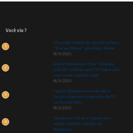
Você viu ?
Chanceler alemão diz que jornalistas
1
“ficaram felizes” por deixar Belém
18/11/2025
André Mendonça critica “ativismo
2
judicial” e afirma que STF tem criado
regras sem respaldo legal
18/11/2025
Capitão Wagner acusa elo entre
3
facção criminosa e campanha do PT
em Morada Nova
18/11/2025
Senadores visitam a Papuda para
4
avaliar possível custódia de
Bolsonaro