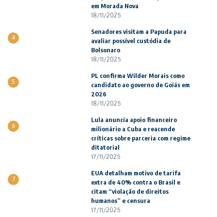
em Morada Nova
18/11/2025
Senadores visitam a Papuda para
4
avaliar possível custódia de
Bolsonaro
18/11/2025
PL confirma Wilder Morais como
5
candidato ao governo de Goiás em
2026
18/11/2025
Lula anuncia apoio financeiro
6
milionário a Cuba e reacende
críticas sobre parceria com regime
ditatorial
17/11/2025
EUA detalham motivo de tarifa
7
extra de 40% contra o Brasil e
citam “violação de direitos
humanos” e censura
17/11/2025