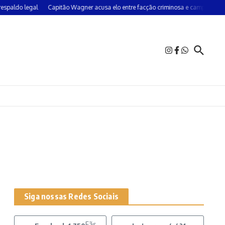
aldo legal
Capitão Wagner acusa elo entre facção criminosa e campanha do 
Siga nossas Redes Sociais
Fãs