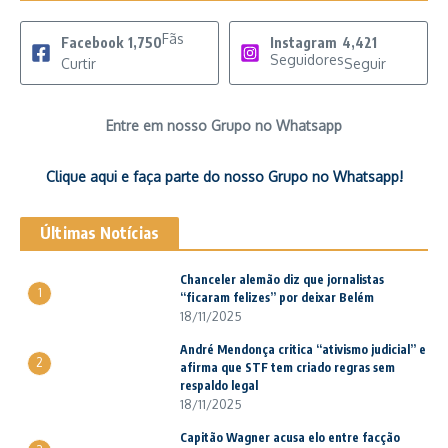
Fãs
Facebook
1,750
Instagram
4,421
Seguidores
Curtir
Seguir
Entre em nosso Grupo no Whatsapp
Clique aqui e faça parte do nosso Grupo no Whatsapp!
Últimas Notícias
Chanceler alemão diz que jornalistas
1
“ficaram felizes” por deixar Belém
18/11/2025
André Mendonça critica “ativismo judicial” e
2
afirma que STF tem criado regras sem
respaldo legal
18/11/2025
Capitão Wagner acusa elo entre facção