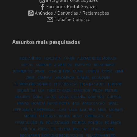
Instagram Portal Goyazes
Facebook Portal Goyazes
Anúncios / Denúncias / Reclamações
Trabalhe Conosco
Assuntos mais pesquisados
8 DE JANEIRO
ACADEMIA
AFFAIR
ALEXANDRE DE MORAES
ANISTIA
ANÁPOLIS
APARECIDA
BARROSO
BOLSONARO
BOMBEIROS
BRASIL
CHARLIE KIRK
CLIMA
COMIDA
COP30
CPMI
CRISE
CÂMARA
DIPLOMACIA
DIREITA
ECONOMIA
EDUARDO BOLSONARO
ELEIÇÕES 2026
ELISA DA SAÚDE
ESPORTE
ESQUERDA
EUA
FAIXA DE GAZA
FAMOSOS
FELCA
FESTIVAL
FRAUDES
GOIAS
GOIÁS
GOIÁS
GOIÂNIA
GOVERNO
GUERRA
HAMAS
HOMEM
HUGO MOTTA
INSS
INVESTIGAÇÃO
ISRAEL
LIBERDADE DE EXPRESSÃO
LOOK
LULA
MADURO
MILEI
MORAES
MORRE
NIKOLAS FERREIRA
NOVO
OPERAÇÃO
PCC
PERSEGUIÇÃO
PL
POLARIZAÇÃO
POLITICA
POLITÍCA
POLÊMICA
POLÍTICA
PRESO
PT
RECEITA
RECEITAS
REDES SOCIAIS
REGULAMENTAÇÃO DAS REDES SOCIAIS
RELACIONAMENTO