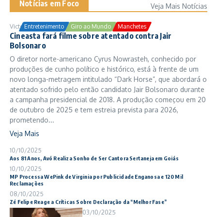
Notícias em Foco
Veja Mais Notícias
Victor Samuel
24/10/2025
Entretenimento
Giro ao Mundo
Manchetes
Cineasta fará filme sobre atentado contra Jair
Bolsonaro
O diretor norte-americano Cyrus Nowrasteh, conhecido por
produções de cunho político e histórico, está à frente de um
novo longa-metragem intitulado “Dark Horse”, que abordará o
atentado sofrido pelo então candidato Jair Bolsonaro durante
a campanha presidencial de 2018. A produção começou em 20
de outubro de 2025 e tem estreia prevista para 2026,
prometendo...
Veja Mais
10/10/2025
Aos 81 Anos, Avó Realiza Sonho de Ser Cantora Sertaneja em Goiás
10/10/2025
MP Processa WePink de Virginia por Publicidade Enganosa e 120 Mil
Reclamações
08/10/2025
Zé Felipe Reage a Críticas Sobre Declaração da “Melhor Fase”
03/10/2025