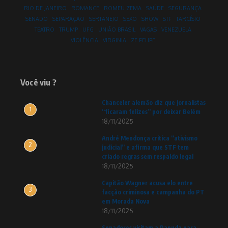
RIO DE JANEIRO
ROMANCE
ROMEU ZEMA
SAÚDE
SEGURANÇA
SENADO
SEPARAÇÃO
SERTANEJO
SEXO
SHOW
STF
TARCÍSIO
TEATRO
TRUMP
UFG
UNIÃO BRASIL
VAGAS
VENEZUELA
VIOLÊNCIA
VIRGINIA
ZE FELIPE
Você viu ?
Chanceler alemão diz que jornalistas
1
“ficaram felizes” por deixar Belém
18/11/2025
André Mendonça critica “ativismo
2
judicial” e afirma que STF tem
criado regras sem respaldo legal
18/11/2025
Capitão Wagner acusa elo entre
3
facção criminosa e campanha do PT
em Morada Nova
18/11/2025
Senadores visitam a Papuda para