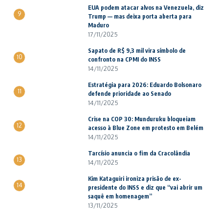
EUA podem atacar alvos na Venezuela, diz
9
Trump — mas deixa porta aberta para
Maduro
17/11/2025
Sapato de R$ 9,3 mil vira símbolo de
10
confronto na CPMI do INSS
14/11/2025
Estratégia para 2026: Eduardo Bolsonaro
11
defende prioridade ao Senado
14/11/2025
Crise na COP 30: Munduruku bloqueiam
12
acesso à Blue Zone em protesto em Belém
14/11/2025
Tarcísio anuncia o fim da Cracolândia
13
14/11/2025
Kim Kataguiri ironiza prisão de ex-
14
presidente do INSS e diz que “vai abrir um
saquê em homenagem”
13/11/2025