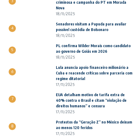
3
criminosa e campanha do PT em Morada
Nova
18/11/2025
Senadores visitam a Papuda para avaliar
4
possível custódia de Bolsonaro
18/11/2025
PL confirma Wilder Morais como candidato
5
ao governo de Goiás em 2026
18/11/2025
Lula anuncia apoio financeiro milionário a
6
Cuba e reacende críticas sobre parceria com
regime ditatorial
17/11/2025
EUA detalham motivo de tarifa extra de
7
40% contra o Brasil e citam “violação de
direitos humanos” e censura
17/11/2025
Protestos da “Geração Z” no México deixam
8
ao menos 120 feridos
17/11/2025