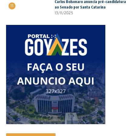
Carlos Bolsonaro anuncia pré-candidatura
15
ao Senado por Santa Catarina
13/11/2025