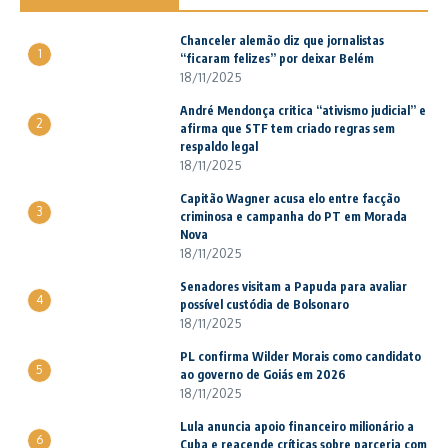
Chanceler alemão diz que jornalistas
1
“ficaram felizes” por deixar Belém
18/11/2025
André Mendonça critica “ativismo judicial” e
2
afirma que STF tem criado regras sem
respaldo legal
18/11/2025
Capitão Wagner acusa elo entre facção
3
criminosa e campanha do PT em Morada
Nova
18/11/2025
Senadores visitam a Papuda para avaliar
4
possível custódia de Bolsonaro
18/11/2025
PL confirma Wilder Morais como candidato
5
ao governo de Goiás em 2026
18/11/2025
Lula anuncia apoio financeiro milionário a
6
Cuba e reacende críticas sobre parceria com