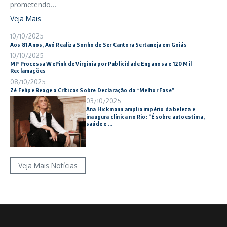
prometendo...
Veja Mais
10/10/2025
Aos 81 Anos, Avó Realiza Sonho de Ser Cantora Sertaneja em Goiás
10/10/2025
MP Processa WePink de Virginia por Publicidade Enganosa e 120 Mil
Reclamações
08/10/2025
Zé Felipe Reage a Críticas Sobre Declaração da “Melhor Fase”
03/10/2025
Ana Hickmann amplia império da beleza e
inaugura clínica no Rio: “É sobre autoestima,
saúde e ...
Veja Mais Notícias