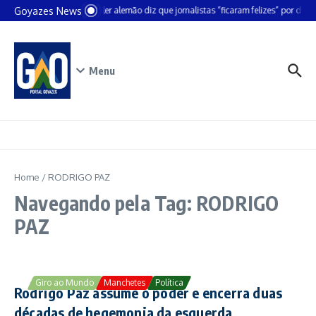
Ir para o conteúdo
Goyazes News
Chanceler alemão diz que jornalistas “ficaram felizes” por deixa
Menu
Home
/
RODRIGO PAZ
Navegando pela Tag: RODRIGO
PAZ
Giro ao Mundo
Manchetes
Política
Rodrigo Paz assume o poder e encerra duas
décadas de hegemonia da esquerda