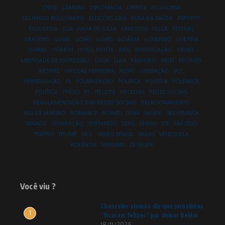
CRISE
CÂMARA
DIPLOMACIA
DIREITA
ECONOMIA
EDUARDO BOLSONARO
ELEIÇÕES 2026
ELISA DA SAÚDE
ESPORTE
ESQUERDA
EUA
FAIXA DE GAZA
FAMOSOS
FELCA
FESTIVAL
FRAUDES
GOIAS
GOIÁS
GOIÁS
GOIÂNIA
GOVERNO
GUERRA
HAMAS
HOMEM
HUGO MOTTA
INSS
INVESTIGAÇÃO
ISRAEL
LIBERDADE DE EXPRESSÃO
LOOK
LULA
MADURO
MILEI
MORAES
MORRE
NIKOLAS FERREIRA
NOVO
OPERAÇÃO
PCC
PERSEGUIÇÃO
PL
POLARIZAÇÃO
POLITICA
POLITÍCA
POLÊMICA
POLÍTICA
PRESO
PT
RECEITA
RECEITAS
REDES SOCIAIS
REGULAMENTAÇÃO DAS REDES SOCIAIS
RELACIONAMENTO
RIO DE JANEIRO
ROMANCE
ROMEU ZEMA
SAÚDE
SEGURANÇA
SENADO
SEPARAÇÃO
SERTANEJO
SEXO
SHOW
STF
TARCÍSIO
TEATRO
TRUMP
UFG
UNIÃO BRASIL
VAGAS
VENEZUELA
VIOLÊNCIA
VIRGINIA
ZE FELIPE
Você viu ?
Chanceler alemão diz que jornalistas
1
“ficaram felizes” por deixar Belém
18/11/2025