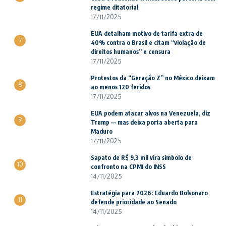
regime ditatorial
17/11/2025
EUA detalham motivo de tarifa extra de
7
40% contra o Brasil e citam “violação de
direitos humanos” e censura
17/11/2025
Protestos da “Geração Z” no México deixam
8
ao menos 120 feridos
17/11/2025
EUA podem atacar alvos na Venezuela, diz
9
Trump — mas deixa porta aberta para
Maduro
17/11/2025
Sapato de R$ 9,3 mil vira símbolo de
10
confronto na CPMI do INSS
14/11/2025
Estratégia para 2026: Eduardo Bolsonaro
11
defende prioridade ao Senado
14/11/2025