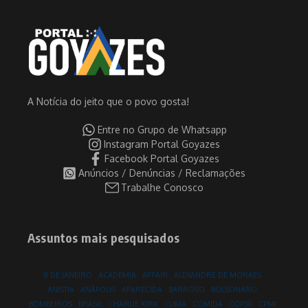
A Notícia do jeito que o povo gosta!
Entre no Grupo de Whatsapp
Instagram Portal Goyazes
Facebook Portal Goyazes
Anúncios / Denúncias / Reclamações
Trabalhe Conosco
Assuntos mais pesquisados
8 DE JANEIRO
ACADEMIA
AFFAIR
ALEXANDRE DE MORAES
ANISTIA
ANÁPOLIS
APARECIDA
BARROSO
BOLSONARO
BOMBEIROS
BRASIL
CHARLIE KIRK
CLIMA
COMIDA
COP30
CPMI