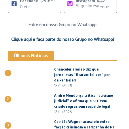
Facebook
1,750
Instagram
4,421
Seguidores
Curtir
Seguir
Entre em nosso Grupo no Whatsapp
Clique aqui e faça parte do nosso Grupo no Whatsapp!
Últimas Notícias
Chanceler alemão diz que
1
jornalistas “ficaram felizes” por
deixar Belém
18/11/2025
André Mendonça critica “ativismo
2
judicial” e afirma que STF tem
criado regras sem respaldo legal
18/11/2025
Capitão Wagner acusa elo entre
3
facção criminosa e campanha do PT