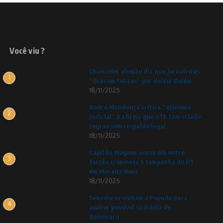
Você viu ?
Chanceler alemão diz que jornalistas
1
“ficaram felizes” por deixar Belém
18/11/2025
André Mendonça critica “ativismo
2
judicial” e afirma que STF tem criado
regras sem respaldo legal
18/11/2025
Capitão Wagner acusa elo entre
3
facção criminosa e campanha do PT
em Morada Nova
18/11/2025
Senadores visitam a Papuda para
4
avaliar possível custódia de
Bolsonaro