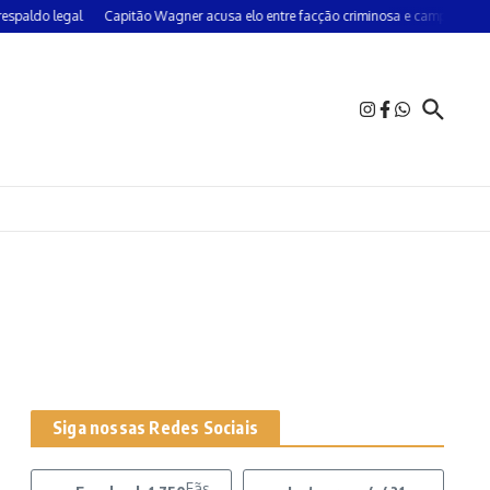
aldo legal
Capitão Wagner acusa elo entre facção criminosa e campanha do 
Siga nossas Redes Sociais
Fãs