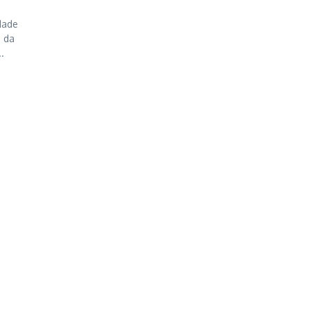
dade
 da
.