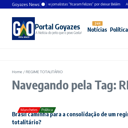
Ir para o conteúdo
Goyazes News
Chanceler alemão diz que jornalistas “ficaram felizes” por deixar Belém
André
24H
Portal Goyazes
Notícias
Política
A Notícia do jeito que o povo Gosta!
Home
/
REGIME TOTALITÁRIO
Navegando pela Tag: 
Manchetes
Política
Brasil caminha para a consolidação de um reg
totalitário?