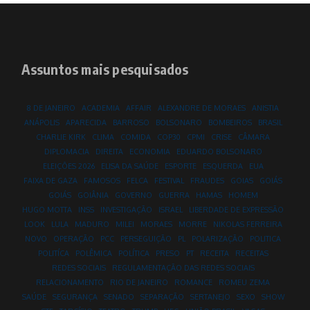
Assuntos mais pesquisados
8 DE JANEIRO
ACADEMIA
AFFAIR
ALEXANDRE DE MORAES
ANISTIA
ANÁPOLIS
APARECIDA
BARROSO
BOLSONARO
BOMBEIROS
BRASIL
CHARLIE KIRK
CLIMA
COMIDA
COP30
CPMI
CRISE
CÂMARA
DIPLOMACIA
DIREITA
ECONOMIA
EDUARDO BOLSONARO
ELEIÇÕES 2026
ELISA DA SAÚDE
ESPORTE
ESQUERDA
EUA
FAIXA DE GAZA
FAMOSOS
FELCA
FESTIVAL
FRAUDES
GOIAS
GOIÁS
GOIÁS
GOIÂNIA
GOVERNO
GUERRA
HAMAS
HOMEM
HUGO MOTTA
INSS
INVESTIGAÇÃO
ISRAEL
LIBERDADE DE EXPRESSÃO
LOOK
LULA
MADURO
MILEI
MORAES
MORRE
NIKOLAS FERREIRA
NOVO
OPERAÇÃO
PCC
PERSEGUIÇÃO
PL
POLARIZAÇÃO
POLITICA
POLITÍCA
POLÊMICA
POLÍTICA
PRESO
PT
RECEITA
RECEITAS
REDES SOCIAIS
REGULAMENTAÇÃO DAS REDES SOCIAIS
RELACIONAMENTO
RIO DE JANEIRO
ROMANCE
ROMEU ZEMA
SAÚDE
SEGURANÇA
SENADO
SEPARAÇÃO
SERTANEJO
SEXO
SHOW