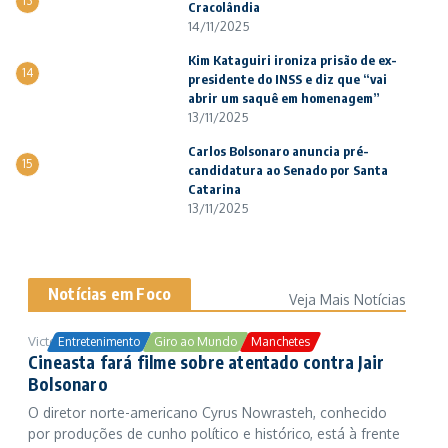
13
Cracolândia
14/11/2025
Kim Kataguiri ironiza prisão de ex-
14
presidente do INSS e diz que “vai
abrir um saquê em homenagem”
13/11/2025
Carlos Bolsonaro anuncia pré-
15
candidatura ao Senado por Santa
Catarina
13/11/2025
Notícias em Foco
Veja Mais Notícias
Victor Samuel
24/10/2025
Entretenimento
Giro ao Mundo
Manchetes
Cineasta fará filme sobre atentado contra Jair
Bolsonaro
O diretor norte-americano Cyrus Nowrasteh, conhecido
por produções de cunho político e histórico, está à frente