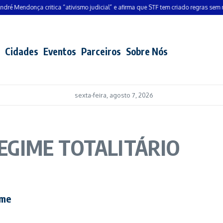
 Mendonça critica “ativismo judicial” e afirma que STF tem criado regras sem resp
Cidades
Eventos
Parceiros
Sobre Nós
sexta-feira, agosto 7, 2026
REGIME TOTALITÁRIO
ime