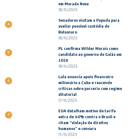
em Morada Nova
18/11/2025
Senadores visitam a Papuda para
4
avaliar possível custódia de
Bolsonaro
18/11/2025
PL confirma Wilder Morais como
5
candidato ao governo de Goiás em
2026
18/11/2025
Lula anuncia apoio financeiro
6
milionário a Cuba e reacende
críticas sobre parceria com regime
ditatorial
17/11/2025
EUA detalham motivo de tarifa
7
extra de 40% contra o Brasil e
citam “violação de direitos
humanos” e censura
17/11/2025