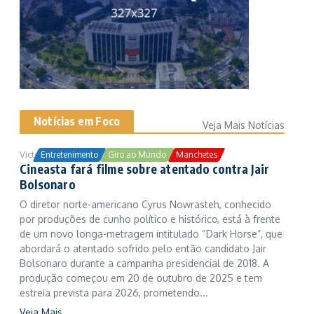
Notícias em Foco
Veja Mais Notícias
Victor Samuel
24/10/2025
Entretenimento
Giro ao Mundo
Manchetes
Cineasta fará filme sobre atentado contra Jair
Bolsonaro
O diretor norte-americano Cyrus Nowrasteh, conhecido
por produções de cunho político e histórico, está à frente
de um novo longa-metragem intitulado “Dark Horse”, que
abordará o atentado sofrido pelo então candidato Jair
Bolsonaro durante a campanha presidencial de 2018. A
produção começou em 20 de outubro de 2025 e tem
estreia prevista para 2026, prometendo...
Veja Mais