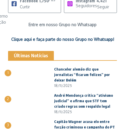
Facebook
1,750
Instagram
4,421
Seguidores
Curtir
Seguir
verno
ição
Entre em nosso Grupo no Whatsapp
Clique aqui e faça parte do nosso Grupo no Whatsapp!
Últimas Notícias
Chanceler alemão diz que
1
jornalistas “ficaram felizes” por
deixar Belém
18/11/2025
André Mendonça critica “ativismo
2
judicial” e afirma que STF tem
criado regras sem respaldo legal
18/11/2025
Capitão Wagner acusa elo entre
3
facção criminosa e campanha do PT