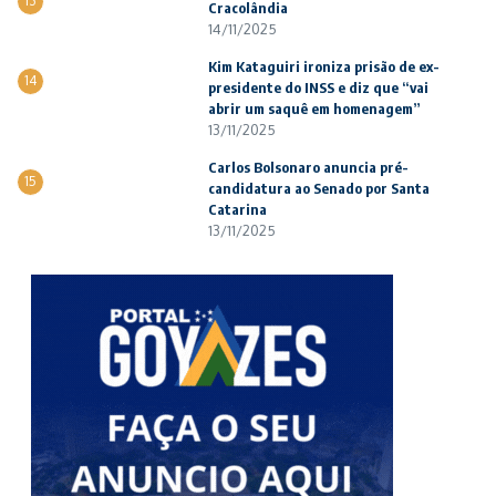
13
Cracolândia
14/11/2025
Kim Kataguiri ironiza prisão de ex-
14
presidente do INSS e diz que “vai
abrir um saquê em homenagem”
13/11/2025
Carlos Bolsonaro anuncia pré-
15
candidatura ao Senado por Santa
Catarina
13/11/2025