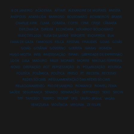
8 DE JANEIRO
ACADEMIA
AFFAIR
ALEXANDRE DE MORAES
ANISTIA
ANÁPOLIS
APARECIDA
BARROSO
BOLSONARO
BOMBEIROS
BRASIL
CHARLIE KIRK
CLIMA
COMIDA
COP30
CPMI
CRISE
CÂMARA
DIPLOMACIA
DIREITA
ECONOMIA
EDUARDO BOLSONARO
ELEIÇÕES 2026
ELISA DA SAÚDE
ESPORTE
ESQUERDA
EUA
FAIXA DE GAZA
FAMOSOS
FELCA
FESTIVAL
FRAUDES
GOIAS
GOIÁS
GOIÁS
GOIÂNIA
GOVERNO
GUERRA
HAMAS
HOMEM
HUGO MOTTA
INSS
INVESTIGAÇÃO
ISRAEL
LIBERDADE DE EXPRESSÃO
LOOK
LULA
MADURO
MILEI
MORAES
MORRE
NIKOLAS FERREIRA
NOVO
OPERAÇÃO
PCC
PERSEGUIÇÃO
PL
POLARIZAÇÃO
POLITICA
POLITÍCA
POLÊMICA
POLÍTICA
PRESO
PT
RECEITA
RECEITAS
REDES SOCIAIS
REGULAMENTAÇÃO DAS REDES SOCIAIS
RELACIONAMENTO
RIO DE JANEIRO
ROMANCE
ROMEU ZEMA
SAÚDE
SEGURANÇA
SENADO
SEPARAÇÃO
SERTANEJO
SEXO
SHOW
STF
TARCÍSIO
TEATRO
TRUMP
UFG
UNIÃO BRASIL
VAGAS
VENEZUELA
VIOLÊNCIA
VIRGINIA
ZE FELIPE