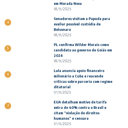
em Morada Nova
18/11/2025
Senadores visitam a Papuda para
4
avaliar possível custódia de
Bolsonaro
18/11/2025
PL confirma Wilder Morais como
5
candidato ao governo de Goiás em
2026
18/11/2025
Lula anuncia apoio financeiro
6
milionário a Cuba e reacende
críticas sobre parceria com regime
ditatorial
17/11/2025
EUA detalham motivo de tarifa
7
extra de 40% contra o Brasil e
citam “violação de direitos
humanos” e censura
17/11/2025