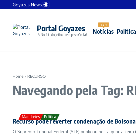
Ir para o conteúdo
Lula anuncia apoio financeiro milionário a Cuba e r
Goyazes News
EUA detalham motivo de tarifa extra de 40% contra 
Protestos da “Geração Z” no México deixam ao men
EUA podem atacar alvos na Venezuela, diz Trump 
24H
Portal Goyazes
Sapato de R$ 9,3 mil vira símbolo de confronto na
Notícias
Política
A Notícia do jeito que o povo Gosta!
Home
/
RECURSO
Navegando pela Tag: 
Manchetes
Política
Recurso pode reverter condenação de Bolson
O Supremo Tribunal Federal (STF) publicou nesta quarta-feira 