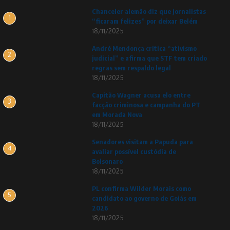
Chanceler alemão diz que jornalistas
1
“ficaram felizes” por deixar Belém
18/11/2025
André Mendonça critica “ativismo
2
judicial” e afirma que STF tem criado
regras sem respaldo legal
18/11/2025
Capitão Wagner acusa elo entre
3
facção criminosa e campanha do PT
em Morada Nova
18/11/2025
Senadores visitam a Papuda para
4
avaliar possível custódia de
Bolsonaro
18/11/2025
PL confirma Wilder Morais como
5
candidato ao governo de Goiás em
2026
18/11/2025