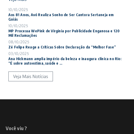
10/10/2025
Aos 81 Anos, Avó Realiza Sonho de Ser Cantora Sertaneja em
Goiás
10/10/2025
MP Processa WePink de Virginia por Publicidade Enganosa e 120
Mil Reclamações
08/10/2025
Zé Felipe Reage a Críticas Sobre Declaração da “Melhor Fase”
03/10/2025
Ana Hickmann amplia império da beleza e inaugura clínica no Rio:
“É sobre autoestima, saúde e ...
Veja Mais Notícias
Você viu ?