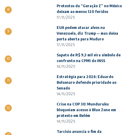
Protestos da “Geração Z” no México
8
deixam ao menos 120 feridos
17/11/2025
EUA podem atacar alvos na
9
Venezuela, diz Trump — mas deixa
porta aberta para Maduro
17/11/2025
Sapato de R$ 9,3 mil vira símbolo de
10
confronto na CPMI do INSS
14/11/2025
Estratégia para 2026: Eduardo
11
Bolsonaro defende prioridade ao
Senado
14/11/2025
Crise na COP 30: Munduruku
12
bloqueiam acesso à Blue Zone em
protesto em Belém
14/11/2025
Tarcísio anuncia o fim da