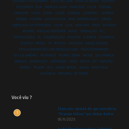
EDUARDO BOLSONARO
ELEIÇÕES 2026
ELISA DA SAÚDE
ESPORTE
ESQUERDA
EUA
FAIXA DE GAZA
FAMOSOS
FELCA
FESTIVAL
FRAUDES
GOIAS
GOIÁS
GOIÁS
GOIÂNIA
GOVERNO
GUERRA
HAMAS
HOMEM
HUGO MOTTA
INSS
INVESTIGAÇÃO
ISRAEL
LIBERDADE DE EXPRESSÃO
LOOK
LULA
MADURO
MILEI
MORAES
MORRE
NIKOLAS FERREIRA
NOVO
OPERAÇÃO
PCC
PERSEGUIÇÃO
PL
POLARIZAÇÃO
POLITICA
POLITÍCA
POLÊMICA
POLÍTICA
PRESO
PT
RECEITA
RECEITAS
REDES SOCIAIS
REGULAMENTAÇÃO DAS REDES SOCIAIS
RELACIONAMENTO
RIO DE JANEIRO
ROMANCE
ROMEU ZEMA
SAÚDE
SEGURANÇA
SENADO
SEPARAÇÃO
SERTANEJO
SEXO
SHOW
STF
TARCÍSIO
TEATRO
TRUMP
UFG
UNIÃO BRASIL
VAGAS
VENEZUELA
VIOLÊNCIA
VIRGINIA
ZE FELIPE
Você viu ?
Chanceler alemão diz que jornalistas
1
“ficaram felizes” por deixar Belém
18/11/2025
André Mendonça critica “ativismo