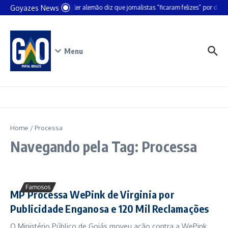
Ir para o conteúdo
Goyazes News
Chanceler alemão diz que jornalistas “ficaram felizes” por deixa
Menu
Home
/
Processa
Navegando pela Tag: Processa
Famosos
MP Processa WePink de Virginia por
Publicidade Enganosa e 120 Mil Reclamações
O Ministério Público de Goiás moveu ação contra a WePink,