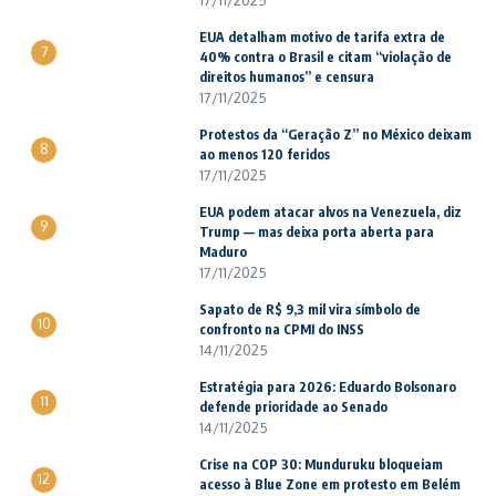
17/11/2025
EUA detalham motivo de tarifa extra de
7
40% contra o Brasil e citam “violação de
direitos humanos” e censura
17/11/2025
Protestos da “Geração Z” no México deixam
8
ao menos 120 feridos
17/11/2025
EUA podem atacar alvos na Venezuela, diz
9
Trump — mas deixa porta aberta para
Maduro
17/11/2025
Sapato de R$ 9,3 mil vira símbolo de
10
confronto na CPMI do INSS
14/11/2025
Estratégia para 2026: Eduardo Bolsonaro
11
defende prioridade ao Senado
14/11/2025
Crise na COP 30: Munduruku bloqueiam
12
acesso à Blue Zone em protesto em Belém