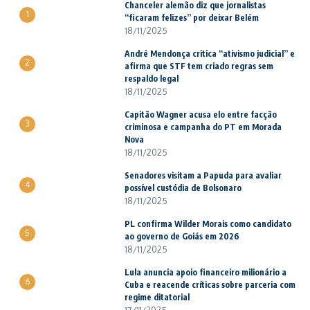
Chanceler alemão diz que jornalistas
1
“ficaram felizes” por deixar Belém
18/11/2025
André Mendonça critica “ativismo judicial” e
2
afirma que STF tem criado regras sem
respaldo legal
18/11/2025
Capitão Wagner acusa elo entre facção
3
criminosa e campanha do PT em Morada
Nova
18/11/2025
Senadores visitam a Papuda para avaliar
4
possível custódia de Bolsonaro
18/11/2025
PL confirma Wilder Morais como candidato
5
ao governo de Goiás em 2026
18/11/2025
Lula anuncia apoio financeiro milionário a
6
Cuba e reacende críticas sobre parceria com
regime ditatorial