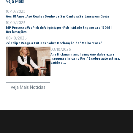
Veja Mais
10/10/2025
Aos 81 Anos, Avó Realiza Sonho de Ser Cantora Sertaneja em Goiás
10/10/2025
MP Processa WePink de Virginia por Publicidade Enganosa e 120 Mil
Reclamações
08/10/2025
Zé Felipe Reage a Críticas Sobre Declaração da “Melhor Fase”
03/10/2025
Ana Hickmann amplia império da beleza e
inaugura clínica no Rio: “É sobre autoestima,
saúde e ...
Veja Mais Notícias