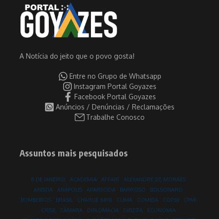
A Notícia do jeito que o povo gosta!
Entre no Grupo de Whatsapp
Instagram Portal Goyazes
Facebook Portal Goyazes
Anúncios / Denúncias / Reclamações
Trabalhe Conosco
Assuntos mais pesquisados
8 DE JANEIRO
ACADEMIA
AFFAIR
ALEXANDRE DE MORAES
ANISTIA
ANÁPOLIS
APARECIDA
BARROSO
BOLSONARO
BOMBEIROS
BRASIL
CHARLIE KIRK
CLIMA
COMIDA
COP30
CPMI
CRISE
CÂMARA
DIPLOMACIA
DIREITA
ECONOMIA