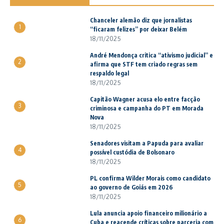
Chanceler alemão diz que jornalistas
1
“ficaram felizes” por deixar Belém
18/11/2025
André Mendonça critica “ativismo judicial” e
2
afirma que STF tem criado regras sem
respaldo legal
18/11/2025
Capitão Wagner acusa elo entre facção
3
criminosa e campanha do PT em Morada
Nova
18/11/2025
Senadores visitam a Papuda para avaliar
4
possível custódia de Bolsonaro
18/11/2025
PL confirma Wilder Morais como candidato
5
ao governo de Goiás em 2026
18/11/2025
Lula anuncia apoio financeiro milionário a
6
Cuba e reacende críticas sobre parceria com