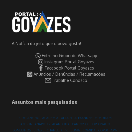
A Notícia do jeito que o povo gosta!
Entre no Grupo de Whatsapp
Instagram Portal Goyazes
Facebook Portal Goyazes
Anúncios / Denúncias / Reclamações
Trabalhe Conosco
Assuntos mais pesquisados
8 DE JANEIRO
ACADEMIA
AFFAIR
ALEXANDRE DE MORAES
ANISTIA
ANÁPOLIS
APARECIDA
BARROSO
BOLSONARO
BOMBEIROS
BRASIL
CHARLIE KIRK
CLIMA
COMIDA
COP30
CPMI