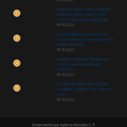
André Mendonça critica “ativismo
2
judicial” e afirma que STF tem
criado regras sem respaldo legal
18/11/2025
Capitão Wagner acusa elo entre
3
facção criminosa e campanha do PT
em Morada Nova
18/11/2025
Senadores visitam a Papuda para
4
avaliar possível custódia de
Bolsonaro
18/11/2025
PL confirma Wilder Morais como
5
candidato ao governo de Goiás em
2026
18/11/2025
Desenvolvido por Agência Mandato C. P.