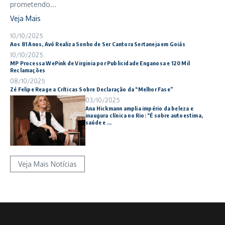
prometendo...
Veja Mais
10/10/2025
Aos 81 Anos, Avó Realiza Sonho de Ser Cantora Sertaneja em Goiás
10/10/2025
MP Processa WePink de Virginia por Publicidade Enganosa e 120 Mil
Reclamações
08/10/2025
Zé Felipe Reage a Críticas Sobre Declaração da “Melhor Fase”
03/10/2025
Ana Hickmann amplia império da beleza e
inaugura clínica no Rio: “É sobre autoestima,
saúde e ...
Veja Mais Notícias