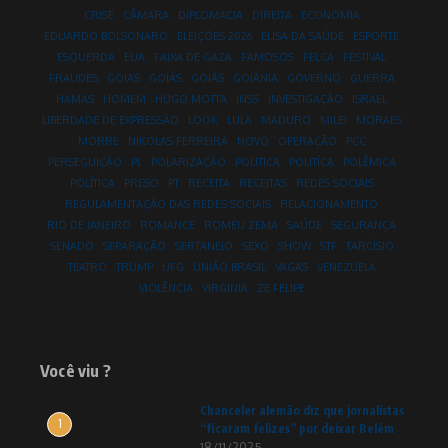
CRISE
CÂMARA
DIPLOMACIA
DIREITA
ECONOMIA
EDUARDO BOLSONARO
ELEIÇÕES 2026
ELISA DA SAÚDE
ESPORTE
ESQUERDA
EUA
FAIXA DE GAZA
FAMOSOS
FELCA
FESTIVAL
FRAUDES
GOIAS
GOIÁS
GOIÁS
GOIÂNIA
GOVERNO
GUERRA
HAMAS
HOMEM
HUGO MOTTA
INSS
INVESTIGAÇÃO
ISRAEL
LIBERDADE DE EXPRESSÃO
LOOK
LULA
MADURO
MILEI
MORAES
MORRE
NIKOLAS FERREIRA
NOVO
OPERAÇÃO
PCC
PERSEGUIÇÃO
PL
POLARIZAÇÃO
POLITICA
POLITÍCA
POLÊMICA
POLÍTICA
PRESO
PT
RECEITA
RECEITAS
REDES SOCIAIS
REGULAMENTAÇÃO DAS REDES SOCIAIS
RELACIONAMENTO
RIO DE JANEIRO
ROMANCE
ROMEU ZEMA
SAÚDE
SEGURANÇA
SENADO
SEPARAÇÃO
SERTANEJO
SEXO
SHOW
STF
TARCÍSIO
TEATRO
TRUMP
UFG
UNIÃO BRASIL
VAGAS
VENEZUELA
VIOLÊNCIA
VIRGINIA
ZE FELIPE
Você viu ?
Chanceler alemão diz que jornalistas
1
“ficaram felizes” por deixar Belém
18/11/2025