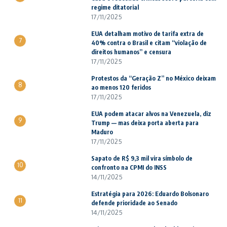
regime ditatorial
17/11/2025
EUA detalham motivo de tarifa extra de
7
40% contra o Brasil e citam “violação de
direitos humanos” e censura
17/11/2025
Protestos da “Geração Z” no México deixam
8
ao menos 120 feridos
17/11/2025
EUA podem atacar alvos na Venezuela, diz
9
Trump — mas deixa porta aberta para
Maduro
17/11/2025
Sapato de R$ 9,3 mil vira símbolo de
10
confronto na CPMI do INSS
14/11/2025
Estratégia para 2026: Eduardo Bolsonaro
11
defende prioridade ao Senado
14/11/2025