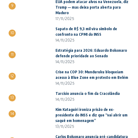
EUA podem atacar alvos na Venezuela, diz
9
Trump — mas deixa porta aberta para
Maduro
17/11/2025
Sapato de R$ 9,3 mil vira símbolo de
10
confronto na CPMI do INSS
14/11/2025
Estratégia para 2026: Eduardo Bolsonaro
11
defende prioridade ao Senado
14/11/2025
Crise na COP 30: Munduruku bloqueiam
12
acesso à Blue Zone em protesto em Belém
14/11/2025
Tarcísio anuncia o fim da Cracolândia
13
14/11/2025
Kim Kataguiri ironiza prisão de ex-
14
presidente do INSS e diz que “vai abrir um
saquê em homenagem”
13/11/2025
Carlos Bolsonaro anuncia pré-candidatura