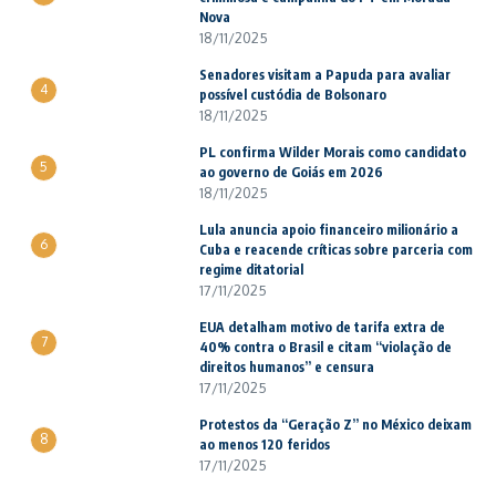
Nova
18/11/2025
Senadores visitam a Papuda para avaliar
4
possível custódia de Bolsonaro
18/11/2025
PL confirma Wilder Morais como candidato
5
ao governo de Goiás em 2026
18/11/2025
Lula anuncia apoio financeiro milionário a
6
Cuba e reacende críticas sobre parceria com
regime ditatorial
17/11/2025
EUA detalham motivo de tarifa extra de
7
40% contra o Brasil e citam “violação de
direitos humanos” e censura
17/11/2025
Protestos da “Geração Z” no México deixam
8
ao menos 120 feridos
17/11/2025