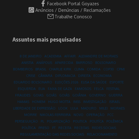
Facebook Portal Goyazes
Anúncios / Denúncias / Reclamações
Trabalhe Conosco
Assuntos mais pesquisados
8 DE JANEIRO
ACADEMIA
AFFAIR
ALEXANDRE DE MORAES
ANISTIA
ANÁPOLIS
APARECIDA
BARROSO
BOLSONARO
BOMBEIROS
BRASIL
CHARLIE KIRK
CLIMA
COMIDA
COP30
CPMI
CRISE
CÂMARA
DIPLOMACIA
DIREITA
ECONOMIA
EDUARDO BOLSONARO
ELEIÇÕES 2026
ELISA DA SAÚDE
ESPORTE
ESQUERDA
EUA
FAIXA DE GAZA
FAMOSOS
FELCA
FESTIVAL
FRAUDES
GOIAS
GOIÁS
GOIÁS
GOIÂNIA
GOVERNO
GUERRA
HAMAS
HOMEM
HUGO MOTTA
INSS
INVESTIGAÇÃO
ISRAEL
LIBERDADE DE EXPRESSÃO
LOOK
LULA
MADURO
MILEI
MORAES
MORRE
NIKOLAS FERREIRA
NOVO
OPERAÇÃO
PCC
PERSEGUIÇÃO
PL
POLARIZAÇÃO
POLITICA
POLITÍCA
POLÊMICA
POLÍTICA
PRESO
PT
RECEITA
RECEITAS
REDES SOCIAIS
REGULAMENTAÇÃO DAS REDES SOCIAIS
RELACIONAMENTO