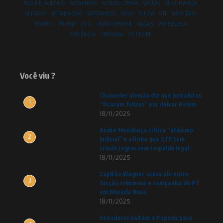
RIO DE JANEIRO
ROMANCE
ROMEU ZEMA
SAÚDE
SEGURANÇA
SENADO
SEPARAÇÃO
SERTANEJO
SEXO
SHOW
STF
TARCÍSIO
TEATRO
TRUMP
UFG
UNIÃO BRASIL
VAGAS
VENEZUELA
VIOLÊNCIA
VIRGINIA
ZE FELIPE
Você viu ?
Chanceler alemão diz que jornalistas
1
“ficaram felizes” por deixar Belém
18/11/2025
André Mendonça critica “ativismo
2
judicial” e afirma que STF tem
criado regras sem respaldo legal
18/11/2025
Capitão Wagner acusa elo entre
3
facção criminosa e campanha do PT
em Morada Nova
18/11/2025
Senadores visitam a Papuda para