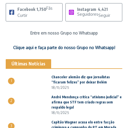
Fãs
Facebook
1,750
Instagram
4,421
Seguidores
Curtir
Seguir
Entre em nosso Grupo no Whatsapp
Clique aqui e faça parte do nosso Grupo no Whatsapp!
Últimas Notícias
Chanceler alemão diz que jornalistas
1
“ficaram felizes” por deixar Belém
18/11/2025
André Mendonça critica “ativismo judicial” e
2
afirma que STF tem criado regras sem
respaldo legal
18/11/2025
Capitão Wagner acusa elo entre facção
3
criminosa e campanha do PT em Morada