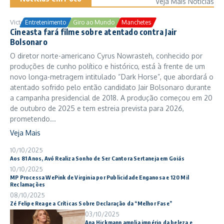
Veja Mais Notícias
Victor Samuel
24/10/2025
Entretenimento
Giro ao Mundo
Manchetes
Cineasta fará filme sobre atentado contra Jair
Bolsonaro
O diretor norte-americano Cyrus Nowrasteh, conhecido por
produções de cunho político e histórico, está à frente de um
novo longa-metragem intitulado “Dark Horse”, que abordará o
atentado sofrido pelo então candidato Jair Bolsonaro durante
a campanha presidencial de 2018. A produção começou em 20
de outubro de 2025 e tem estreia prevista para 2026,
prometendo...
Veja Mais
10/10/2025
Aos 81 Anos, Avó Realiza Sonho de Ser Cantora Sertaneja em Goiás
10/10/2025
MP Processa WePink de Virginia por Publicidade Enganosa e 120 Mil
Reclamações
08/10/2025
Zé Felipe Reage a Críticas Sobre Declaração da “Melhor Fase”
03/10/2025
Ana Hickmann amplia império da beleza e