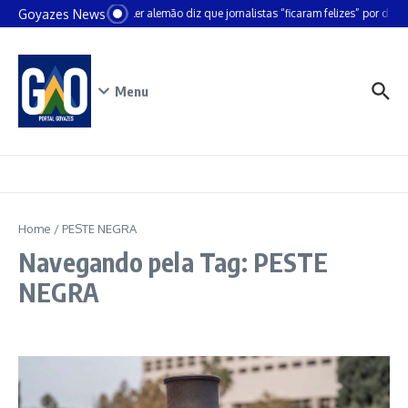
Ir para o conteúdo
Goyazes News
Chanceler alemão diz que jornalistas “ficaram felizes” por deixa
Menu
Home
/
PESTE NEGRA
Navegando pela Tag: PESTE
NEGRA