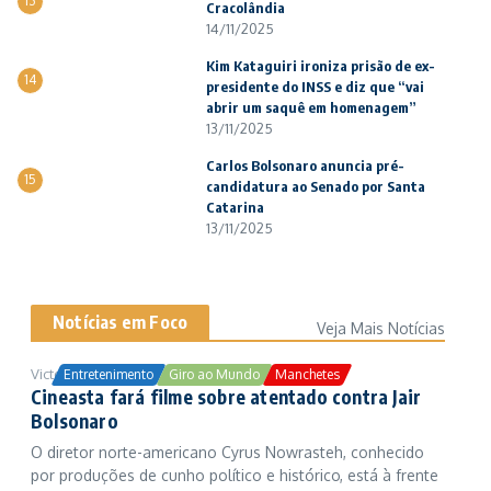
13
Cracolândia
14/11/2025
Kim Kataguiri ironiza prisão de ex-
14
presidente do INSS e diz que “vai
abrir um saquê em homenagem”
13/11/2025
Carlos Bolsonaro anuncia pré-
15
candidatura ao Senado por Santa
Catarina
13/11/2025
Notícias em Foco
Veja Mais Notícias
Victor Samuel
24/10/2025
Entretenimento
Giro ao Mundo
Manchetes
Cineasta fará filme sobre atentado contra Jair
Bolsonaro
O diretor norte-americano Cyrus Nowrasteh, conhecido
por produções de cunho político e histórico, está à frente