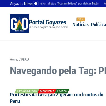
Ir para o conteúdo
Goyazes News
Chanceler alemão diz que jornalistas “ficaram felizes” por deixar Belém
André
24H
Portal Goyazes
Notícias
Política
A Notícia do jeito que o povo Gosta!
Home
/
PERU
Navegando pela Tag: 
Giro ao Mundo
Manchetes
Política
Protestos da Geração Z geram confrontos do
Peru