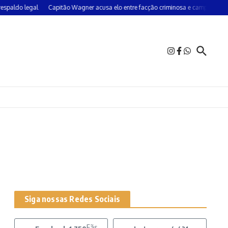
aldo legal
Capitão Wagner acusa elo entre facção criminosa e campanha do P
Siga nossas Redes Sociais
Fãs