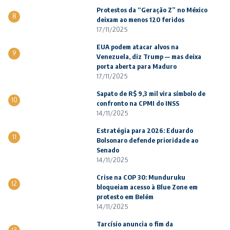
Protestos da “Geração Z” no México
8
deixam ao menos 120 feridos
17/11/2025
EUA podem atacar alvos na
9
Venezuela, diz Trump — mas deixa
porta aberta para Maduro
17/11/2025
Sapato de R$ 9,3 mil vira símbolo de
10
confronto na CPMI do INSS
14/11/2025
Estratégia para 2026: Eduardo
11
Bolsonaro defende prioridade ao
Senado
14/11/2025
Crise na COP 30: Munduruku
12
bloqueiam acesso à Blue Zone em
protesto em Belém
14/11/2025
Tarcísio anuncia o fim da