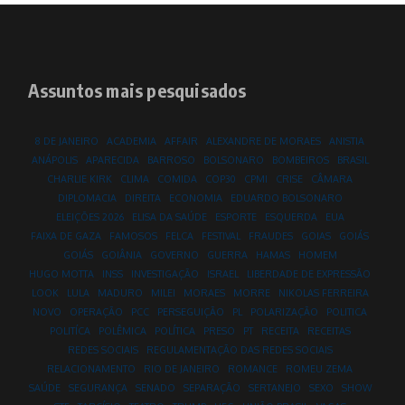
Assuntos mais pesquisados
8 DE JANEIRO
ACADEMIA
AFFAIR
ALEXANDRE DE MORAES
ANISTIA
ANÁPOLIS
APARECIDA
BARROSO
BOLSONARO
BOMBEIROS
BRASIL
CHARLIE KIRK
CLIMA
COMIDA
COP30
CPMI
CRISE
CÂMARA
DIPLOMACIA
DIREITA
ECONOMIA
EDUARDO BOLSONARO
ELEIÇÕES 2026
ELISA DA SAÚDE
ESPORTE
ESQUERDA
EUA
FAIXA DE GAZA
FAMOSOS
FELCA
FESTIVAL
FRAUDES
GOIAS
GOIÁS
GOIÁS
GOIÂNIA
GOVERNO
GUERRA
HAMAS
HOMEM
HUGO MOTTA
INSS
INVESTIGAÇÃO
ISRAEL
LIBERDADE DE EXPRESSÃO
LOOK
LULA
MADURO
MILEI
MORAES
MORRE
NIKOLAS FERREIRA
NOVO
OPERAÇÃO
PCC
PERSEGUIÇÃO
PL
POLARIZAÇÃO
POLITICA
POLITÍCA
POLÊMICA
POLÍTICA
PRESO
PT
RECEITA
RECEITAS
REDES SOCIAIS
REGULAMENTAÇÃO DAS REDES SOCIAIS
RELACIONAMENTO
RIO DE JANEIRO
ROMANCE
ROMEU ZEMA
SAÚDE
SEGURANÇA
SENADO
SEPARAÇÃO
SERTANEJO
SEXO
SHOW