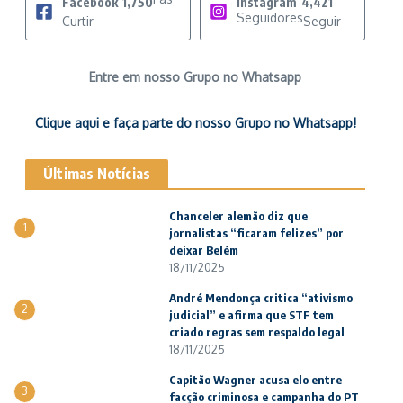
Facebook
1,750
Instagram
4,421
Seguidores
Curtir
Seguir
Entre em nosso Grupo no Whatsapp
Clique aqui e faça parte do nosso Grupo no Whatsapp!
Últimas Notícias
Chanceler alemão diz que
1
jornalistas “ficaram felizes” por
deixar Belém
18/11/2025
André Mendonça critica “ativismo
2
judicial” e afirma que STF tem
criado regras sem respaldo legal
18/11/2025
Capitão Wagner acusa elo entre
3
facção criminosa e campanha do PT