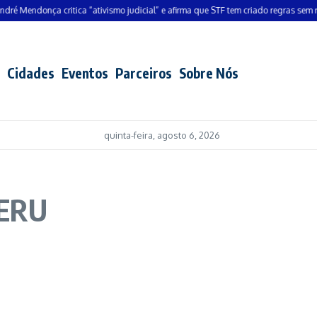
 Mendonça critica “ativismo judicial” e afirma que STF tem criado regras sem resp
Cidades
Eventos
Parceiros
Sobre Nós
quinta-feira, agosto 6, 2026
PERU