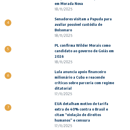
em Morada Nova
18/11/2025
Senadores visitam a Papuda para
4
avaliar possível custódia de
Bolsonaro
18/11/2025
PL confirma Wilder Morais como
5
candidato ao governo de Goiás em
2026
18/11/2025
Lula anuncia apoio financeiro
6
milionário a Cuba e reacende
críticas sobre parceria com regime
ditatorial
17/11/2025
EUA detalham motivo de tarifa
7
extra de 40% contra o Brasil e
citam “violação de direitos
humanos” e censura
17/11/2025