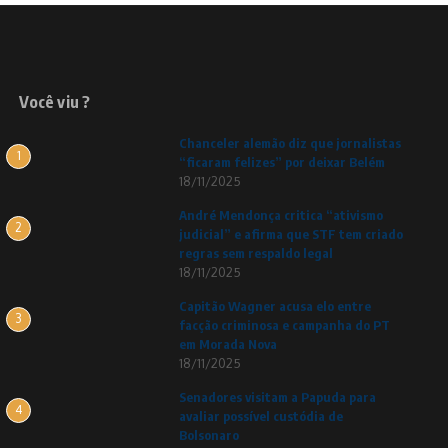
Você viu ?
Chanceler alemão diz que jornalistas
1
“ficaram felizes” por deixar Belém
18/11/2025
André Mendonça critica “ativismo
2
judicial” e afirma que STF tem criado
regras sem respaldo legal
18/11/2025
Capitão Wagner acusa elo entre
3
facção criminosa e campanha do PT
em Morada Nova
18/11/2025
Senadores visitam a Papuda para
4
avaliar possível custódia de
Bolsonaro