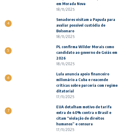
em Morada Nova
18/11/2025
Senadores visitam a Papuda para
4
avaliar possível custódia de
Bolsonaro
18/11/2025
PL confirma Wilder Morais como
5
candidato ao governo de Goiás em
2026
18/11/2025
Lula anuncia apoio financeiro
6
milionário a Cuba e reacende
críticas sobre parceria com regime
ditatorial
17/11/2025
EUA detalham motivo de tarifa
7
extra de 40% contra o Brasil e
citam “violação de direitos
humanos” e censura
17/11/2025