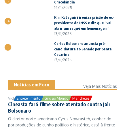
13
Cracolândia
14/11/2025
Kim Kataguiri ironiza prisão de ex-
14
presidente do INSS e diz que “vai
abrir um saquê em homenagem”
13/11/2025
Carlos Bolsonaro anuncia pré-
15
candidatura ao Senado por Santa
Catarina
13/11/2025
Notícias em Foco
Veja Mais Notícias
Victor Samuel
24/10/2025
Entretenimento
Giro ao Mundo
Manchetes
Cineasta fará filme sobre atentado contra Jair
Bolsonaro
O diretor norte-americano Cyrus Nowrasteh, conhecido
por produções de cunho político e histórico, está à frente