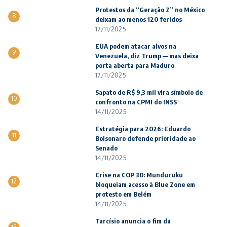
Protestos da “Geração Z” no México
8
deixam ao menos 120 feridos
17/11/2025
EUA podem atacar alvos na
9
Venezuela, diz Trump — mas deixa
porta aberta para Maduro
17/11/2025
Sapato de R$ 9,3 mil vira símbolo de
10
confronto na CPMI do INSS
14/11/2025
Estratégia para 2026: Eduardo
11
Bolsonaro defende prioridade ao
Senado
14/11/2025
Crise na COP 30: Munduruku
12
bloqueiam acesso à Blue Zone em
protesto em Belém
14/11/2025
Tarcísio anuncia o fim da