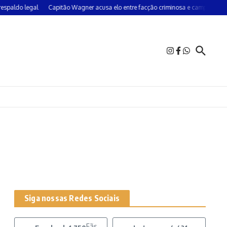
aldo legal
Capitão Wagner acusa elo entre facção criminosa e campanha do P
Siga nossas Redes Sociais
Fãs