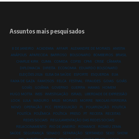
Assuntos mais pesquisados
8 DE JANEIRO
ACADEMIA
AFFAIR
ALEXANDRE DE MORAES
ANISTIA
ANÁPOLIS
APARECIDA
BARROSO
BOLSONARO
BOMBEIROS
BRASIL
CHARLIE KIRK
CLIMA
COMIDA
COP30
CPMI
CRISE
CÂMARA
DIPLOMACIA
DIREITA
ECONOMIA
EDUARDO BOLSONARO
ELEIÇÕES 2026
ELISA DA SAÚDE
ESPORTE
ESQUERDA
EUA
FAIXA DE GAZA
FAMOSOS
FELCA
FESTIVAL
FRAUDES
GOIAS
GOIÁS
GOIÁS
GOIÂNIA
GOVERNO
GUERRA
HAMAS
HOMEM
HUGO MOTTA
INSS
INVESTIGAÇÃO
ISRAEL
LIBERDADE DE EXPRESSÃO
LOOK
LULA
MADURO
MILEI
MORAES
MORRE
NIKOLAS FERREIRA
NOVO
OPERAÇÃO
PCC
PERSEGUIÇÃO
PL
POLARIZAÇÃO
POLITICA
POLITÍCA
POLÊMICA
POLÍTICA
PRESO
PT
RECEITA
RECEITAS
REDES SOCIAIS
REGULAMENTAÇÃO DAS REDES SOCIAIS
RELACIONAMENTO
RIO DE JANEIRO
ROMANCE
ROMEU ZEMA
SAÚDE
SEGURANÇA
SENADO
SEPARAÇÃO
SERTANEJO
SEXO
SHOW