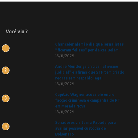
Você viu ?
Chanceler alemão diz que jornalistas
1
“ficaram felizes” por deixar Belém
18/11/2025
André Mendonça critica “ativismo
2
judicial” e afirma que STF tem criado
regras sem respaldo legal
18/11/2025
Capitão Wagner acusa elo entre
3
facção criminosa e campanha do PT
em Morada Nova
18/11/2025
Senadores visitam a Papuda para
4
avaliar possível custódia de
Bolsonaro