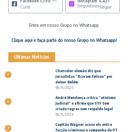
Facebook
1,750
Instagram
4,421
Seguidores
Curtir
Seguir
Entre em nosso Grupo no Whatsapp
Clique aqui e faça parte do nosso Grupo no Whatsapp!
Últimas Notícias
Chanceler alemão diz que
1
jornalistas “ficaram felizes” por
deixar Belém
18/11/2025
André Mendonça critica “ativismo
2
judicial” e afirma que STF tem
criado regras sem respaldo legal
18/11/2025
Capitão Wagner acusa elo entre
3
facção criminosa e campanha do PT