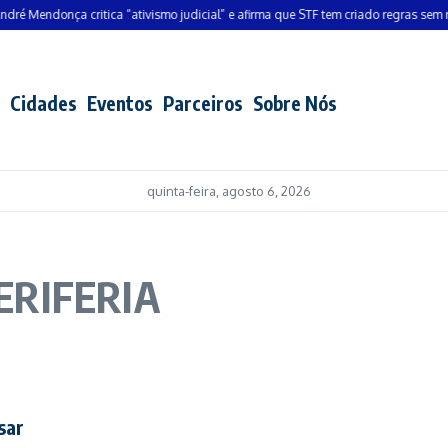
 Mendonça critica “ativismo judicial” e afirma que STF tem criado regras sem resp
Cidades
Eventos
Parceiros
Sobre Nós
quinta-feira, agosto 6, 2026
PERIFERIA
sar