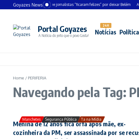
Ir para o conteúdo
Goyazes News
Chanceler alemão diz que jornalistas “ficaram felizes” por deixar Belém
André
24H
Portal Goyazes
Notícias
Política
A Notícia do jeito que o povo Gosta!
Home
/
PERIFERIA
Navegando pela Tag: 
Manchetes
Segurança Pública
Ta na Mídia
Menina de 12 anos fica órfã após mãe, ex-
cozinheira da PM, ser assassinada por se recu