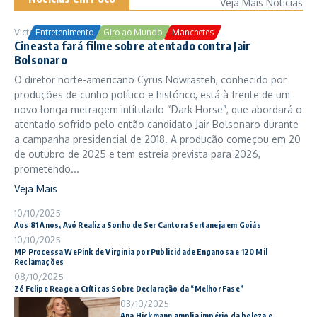
Veja Mais Notícias
Victor Samuel
24/10/2025
Entretenimento
Giro ao Mundo
Manchetes
Cineasta fará filme sobre atentado contra Jair
Bolsonaro
O diretor norte-americano Cyrus Nowrasteh, conhecido por
produções de cunho político e histórico, está à frente de um
novo longa-metragem intitulado “Dark Horse”, que abordará o
atentado sofrido pelo então candidato Jair Bolsonaro durante
a campanha presidencial de 2018. A produção começou em 20
de outubro de 2025 e tem estreia prevista para 2026,
prometendo...
Veja Mais
10/10/2025
Aos 81 Anos, Avó Realiza Sonho de Ser Cantora Sertaneja em Goiás
10/10/2025
MP Processa WePink de Virginia por Publicidade Enganosa e 120 Mil
Reclamações
08/10/2025
Zé Felipe Reage a Críticas Sobre Declaração da “Melhor Fase”
03/10/2025
Ana Hickmann amplia império da beleza e