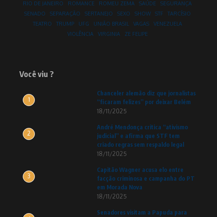
RIO DE JANEIRO
ROMANCE
ROMEU ZEMA
SAÚDE
SEGURANÇA
SENADO
SEPARAÇÃO
SERTANEJO
SEXO
SHOW
STF
TARCÍSIO
TEATRO
TRUMP
UFG
UNIÃO BRASIL
VAGAS
VENEZUELA
VIOLÊNCIA
VIRGINIA
ZE FELIPE
Você viu ?
Chanceler alemão diz que jornalistas
1
“ficaram felizes” por deixar Belém
18/11/2025
André Mendonça critica “ativismo
2
judicial” e afirma que STF tem
criado regras sem respaldo legal
18/11/2025
Capitão Wagner acusa elo entre
3
facção criminosa e campanha do PT
em Morada Nova
18/11/2025
Senadores visitam a Papuda para