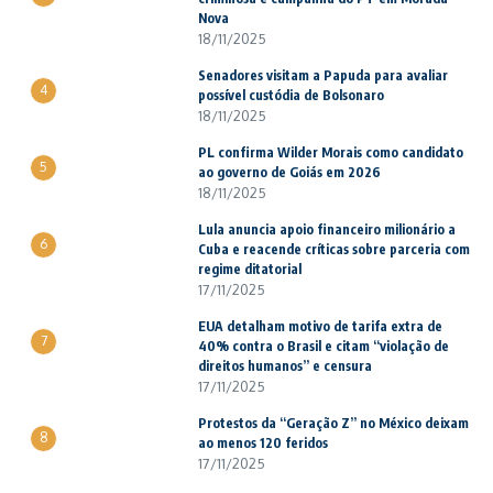
Nova
18/11/2025
Senadores visitam a Papuda para avaliar
4
possível custódia de Bolsonaro
18/11/2025
PL confirma Wilder Morais como candidato
5
ao governo de Goiás em 2026
18/11/2025
Lula anuncia apoio financeiro milionário a
6
Cuba e reacende críticas sobre parceria com
regime ditatorial
17/11/2025
EUA detalham motivo de tarifa extra de
7
40% contra o Brasil e citam “violação de
direitos humanos” e censura
17/11/2025
Protestos da “Geração Z” no México deixam
8
ao menos 120 feridos
17/11/2025