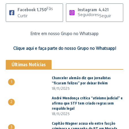
Fãs
Facebook
1,750
Instagram
4,421
Seguidores
Curtir
Seguir
Entre em nosso Grupo no Whatsapp
Clique aqui e faça parte do nosso Grupo no Whatsapp!
Últimas Notícias
Chanceler alemão diz que jornalistas
1
“ficaram felizes” por deixar Belém
18/11/2025
André Mendonça critica “ativismo judicial” e
2
afirma que STF tem criado regras sem
respaldo legal
18/11/2025
Capitão Wagner acusa elo entre facção
3
criminosa e campanha do PT em Morada