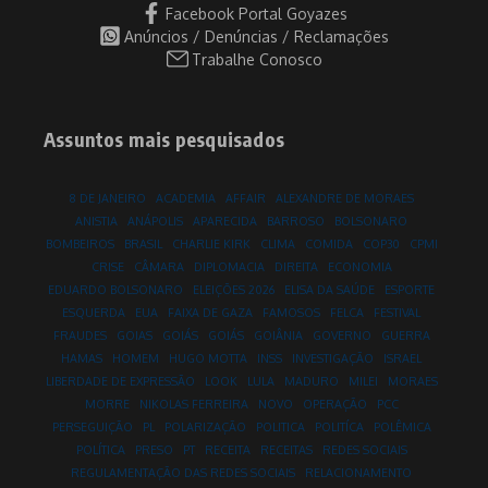
Facebook Portal Goyazes
Anúncios / Denúncias / Reclamações
Trabalhe Conosco
Assuntos mais pesquisados
8 DE JANEIRO
ACADEMIA
AFFAIR
ALEXANDRE DE MORAES
ANISTIA
ANÁPOLIS
APARECIDA
BARROSO
BOLSONARO
BOMBEIROS
BRASIL
CHARLIE KIRK
CLIMA
COMIDA
COP30
CPMI
CRISE
CÂMARA
DIPLOMACIA
DIREITA
ECONOMIA
EDUARDO BOLSONARO
ELEIÇÕES 2026
ELISA DA SAÚDE
ESPORTE
ESQUERDA
EUA
FAIXA DE GAZA
FAMOSOS
FELCA
FESTIVAL
FRAUDES
GOIAS
GOIÁS
GOIÁS
GOIÂNIA
GOVERNO
GUERRA
HAMAS
HOMEM
HUGO MOTTA
INSS
INVESTIGAÇÃO
ISRAEL
LIBERDADE DE EXPRESSÃO
LOOK
LULA
MADURO
MILEI
MORAES
MORRE
NIKOLAS FERREIRA
NOVO
OPERAÇÃO
PCC
PERSEGUIÇÃO
PL
POLARIZAÇÃO
POLITICA
POLITÍCA
POLÊMICA
POLÍTICA
PRESO
PT
RECEITA
RECEITAS
REDES SOCIAIS
REGULAMENTAÇÃO DAS REDES SOCIAIS
RELACIONAMENTO