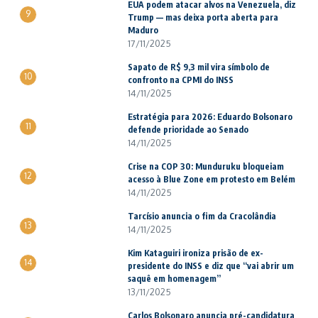
EUA podem atacar alvos na Venezuela, diz
9
Trump — mas deixa porta aberta para
Maduro
17/11/2025
Sapato de R$ 9,3 mil vira símbolo de
10
confronto na CPMI do INSS
14/11/2025
Estratégia para 2026: Eduardo Bolsonaro
11
defende prioridade ao Senado
14/11/2025
Crise na COP 30: Munduruku bloqueiam
12
acesso à Blue Zone em protesto em Belém
14/11/2025
Tarcísio anuncia o fim da Cracolândia
13
14/11/2025
Kim Kataguiri ironiza prisão de ex-
14
presidente do INSS e diz que “vai abrir um
saquê em homenagem”
13/11/2025
Carlos Bolsonaro anuncia pré-candidatura