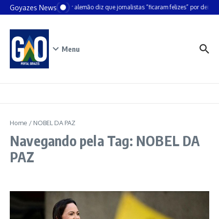
Ir para o conteúdo
Goyazes News
Chanceler alemão diz que jornalistas “ficaram felizes” por deixar 
Menu
Home
/
NOBEL DA PAZ
Navegando pela Tag: NOBEL DA
PAZ