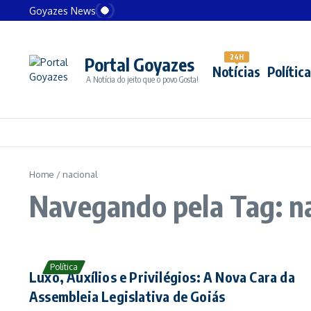
Ir para o conteúdo
Lula anuncia apoio financeiro milionário a Cuba e r
Goyazes News
EUA detalham motivo de tarifa extra de 40% contra 
Protestos da “Geração Z” no México deixam ao men
EUA podem atacar alvos na Venezuela, diz Trump 
24H
Portal Goyazes
Sapato de R$ 9,3 mil vira símbolo de confronto na
Notícias
Política
A Notícia do jeito que o povo Gosta!
Home
/
nacional
Navegando pela Tag: n
Política
Luxo, Auxílios e Privilégios: A Nova Cara da
Assembleia Legislativa de Goiás