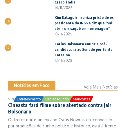
13
Cracolândia
14/11/2025
Kim Kataguiri ironiza prisão de ex-
14
presidente do INSS e diz que “vai
abrir um saquê em homenagem”
13/11/2025
Carlos Bolsonaro anuncia pré-
15
candidatura ao Senado por Santa
Catarina
13/11/2025
Notícias em Foco
Veja Mais Notícias
Victor Samuel
24/10/2025
Entretenimento
Giro ao Mundo
Manchetes
Cineasta fará filme sobre atentado contra Jair
Bolsonaro
O diretor norte-americano Cyrus Nowrasteh, conhecido
por produções de cunho político e histórico, está à frente