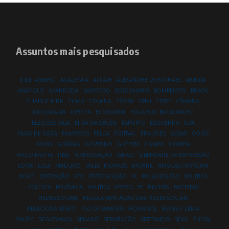
Assuntos mais pesquisados
8 DE JANEIRO
ACADEMIA
AFFAIR
ALEXANDRE DE MORAES
ANISTIA
ANÁPOLIS
APARECIDA
BARROSO
BOLSONARO
BOMBEIROS
BRASIL
CHARLIE KIRK
CLIMA
COMIDA
COP30
CPMI
CRISE
CÂMARA
DIPLOMACIA
DIREITA
ECONOMIA
EDUARDO BOLSONARO
ELEIÇÕES 2026
ELISA DA SAÚDE
ESPORTE
ESQUERDA
EUA
FAIXA DE GAZA
FAMOSOS
FELCA
FESTIVAL
FRAUDES
GOIAS
GOIÁS
GOIÁS
GOIÂNIA
GOVERNO
GUERRA
HAMAS
HOMEM
HUGO MOTTA
INSS
INVESTIGAÇÃO
ISRAEL
LIBERDADE DE EXPRESSÃO
LOOK
LULA
MADURO
MILEI
MORAES
MORRE
NIKOLAS FERREIRA
NOVO
OPERAÇÃO
PCC
PERSEGUIÇÃO
PL
POLARIZAÇÃO
POLITICA
POLITÍCA
POLÊMICA
POLÍTICA
PRESO
PT
RECEITA
RECEITAS
REDES SOCIAIS
REGULAMENTAÇÃO DAS REDES SOCIAIS
RELACIONAMENTO
RIO DE JANEIRO
ROMANCE
ROMEU ZEMA
SAÚDE
SEGURANÇA
SENADO
SEPARAÇÃO
SERTANEJO
SEXO
SHOW