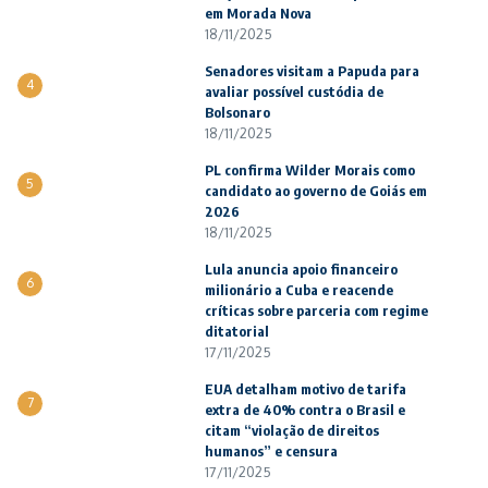
em Morada Nova
18/11/2025
Senadores visitam a Papuda para
4
avaliar possível custódia de
Bolsonaro
18/11/2025
PL confirma Wilder Morais como
5
candidato ao governo de Goiás em
2026
18/11/2025
Lula anuncia apoio financeiro
6
milionário a Cuba e reacende
críticas sobre parceria com regime
ditatorial
17/11/2025
EUA detalham motivo de tarifa
7
extra de 40% contra o Brasil e
citam “violação de direitos
humanos” e censura
17/11/2025