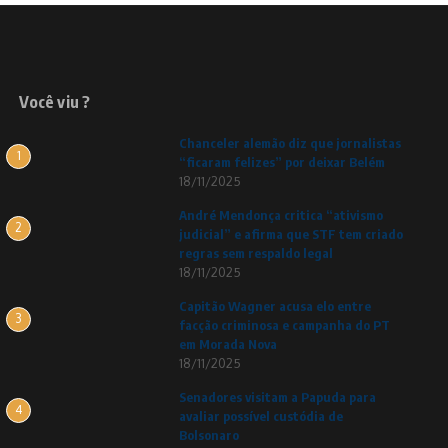
Você viu ?
Chanceler alemão diz que jornalistas
1
“ficaram felizes” por deixar Belém
18/11/2025
André Mendonça critica “ativismo
2
judicial” e afirma que STF tem criado
regras sem respaldo legal
18/11/2025
Capitão Wagner acusa elo entre
3
facção criminosa e campanha do PT
em Morada Nova
18/11/2025
Senadores visitam a Papuda para
4
avaliar possível custódia de
Bolsonaro