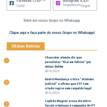
Facebook
1,750
Instagram
4,421
Seguidores
Curtir
Seguir
Entre em nosso Grupo no Whatsapp
Clique aqui e faça parte do nosso Grupo no Whatsapp!
Últimas Notícias
Chanceler alemão diz que
1
jornalistas “ficaram felizes” por
deixar Belém
18/11/2025
André Mendonça critica “ativismo
2
judicial” e afirma que STF tem
criado regras sem respaldo legal
18/11/2025
Capitão Wagner acusa elo entre
3
facção criminosa e campanha do PT