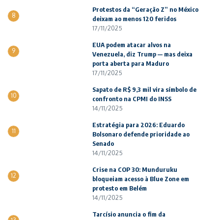
Protestos da “Geração Z” no México
8
deixam ao menos 120 feridos
17/11/2025
EUA podem atacar alvos na
9
Venezuela, diz Trump — mas deixa
porta aberta para Maduro
17/11/2025
Sapato de R$ 9,3 mil vira símbolo de
10
confronto na CPMI do INSS
14/11/2025
Estratégia para 2026: Eduardo
11
Bolsonaro defende prioridade ao
Senado
14/11/2025
Crise na COP 30: Munduruku
12
bloqueiam acesso à Blue Zone em
protesto em Belém
14/11/2025
Tarcísio anuncia o fim da